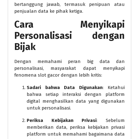
bertanggung jawab, termasuk penipuan atau
penjualan data ke pihak ketiga.
Cara Menyikapi
Personalisasi dengan
Bijak
Dengan memahami peran big data dan
personalisasi, masyarakat dapat menyikapi
fenomena slot gacor dengan lebih kritis:
Sadari bahwa Data Digunakan
: Ketahui
bahwa setiap interaksi dengan platform
digital menghasilkan data yang digunakan
untuk personalisasi.
Periksa Kebijakan Privasi
: Sebelum
memberikan data, periksa kebijakan privasi
platform untuk memahami bagaimana data