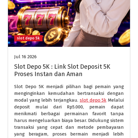
slot depo 5k
Jul 16 2026
Slot Depo 5K : Link Slot Deposit 5K
Proses Instan dan Aman
Slot Depo 5K menjadi pilihan bagi pemain yang
menginginkan kemudahan bertransaksi dengan
modal yang lebih terjangkau.
slot depo 5k
Melalui
deposit mulai dari Rp5.000, pemain dapat
menikmati berbagai permainan favorit tanpa
harus mengeluarkan biaya besar. Didukung sistem
transaksi yang cepat dan metode pembayaran
yang beragam, proses bermain menjadi lebih