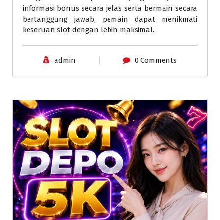
informasi bonus secara jelas serta bermain secara
bertanggung jawab, pemain dapat menikmati
keseruan slot dengan lebih maksimal.
admin
0 Comments