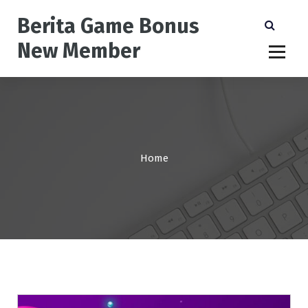
S
Berita Game Bonus
k
i
New Member
p
t
o
c
o
n
t
e
Home
n
t