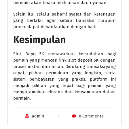
bermain akan terasa lebih aman dan nyaman.
Selain itu, selalu pahami syarat dan ketentuan
yang berlaku agar setiap transaksi maupun
promo dapat dimanfaatkan dengan baik.
Kesimpulan
Slot Depo 5K menawarkan kemudahan bagi
pemain yang mencari link slot deposit 5K dengan
proses instan dan aman. Didukung transaksi yang
cepat, pilihan permainan yang lengkap, serta
sistem pembayaran yang praktis, platform ini
menjadi pilihan yang tepat bagi pemain yang
mengutamakan efisiensi dan kenyamanan dalam
bermain.
admin
0 Comments