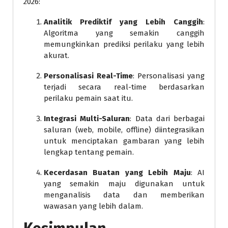
2026:
Analitik Prediktif yang Lebih Canggih
:
Algoritma yang semakin canggih
memungkinkan prediksi perilaku yang lebih
akurat.
Personalisasi Real-Time
: Personalisasi yang
terjadi secara real-time berdasarkan
perilaku pemain saat itu.
Integrasi Multi-Saluran
: Data dari berbagai
saluran (web, mobile, offline) diintegrasikan
untuk menciptakan gambaran yang lebih
lengkap tentang pemain.
Kecerdasan Buatan yang Lebih Maju
: AI
yang semakin maju digunakan untuk
menganalisis data dan memberikan
wawasan yang lebih dalam.