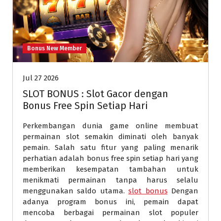
Bonus New Member
Jul 27 2026
SLOT BONUS : Slot Gacor dengan
Bonus Free Spin Setiap Hari
Perkembangan dunia game online membuat
permainan slot semakin diminati oleh banyak
pemain. Salah satu fitur yang paling menarik
perhatian adalah bonus free spin setiap hari yang
memberikan kesempatan tambahan untuk
menikmati permainan tanpa harus selalu
menggunakan saldo utama.
slot bonus
Dengan
adanya program bonus ini, pemain dapat
mencoba berbagai permainan slot populer