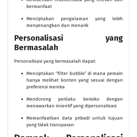
bermanfaat
Menciptakan pengalaman yang lebih
menyenangkan dan menarik
Personalisasi yang
Bermasalah
Personalisasi yang bermasalah dapat:
Menciptakan “filter bubble” di mana pemain
hanya melihat konten yang sesuai dengan
preferensi mereka
Mendorong perilaku berisiko dengan
menawarkan insentif yang dipersonalisasi
Memanfaatkan data pribadi untuk tujuan
yang tidak transparan