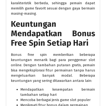
karakteristik berbeda, sehingga pemain dapat
memilih game favorit sesuai dengan gaya bermain
masing-masing.
Keuntungan
Mendapatkan Bonus
Free Spin Setiap Hari
Bonus free spin memberikan beberapa
keuntungan menarik bagi para penggemar slot
online. Dengan tambahan putaran gratis, pemain
bisa mengeksplorasi fitur permainan tanpa harus
mengeluarkan banyak modal. Beberapa
keuntungan yang sering ditawarkan antara lain:
Mendapatkan kesempatan bermain
tambahan setiap hari
Mencoba berbagai jenis game slot populer
Menikmati fitur bonus dalam permainan