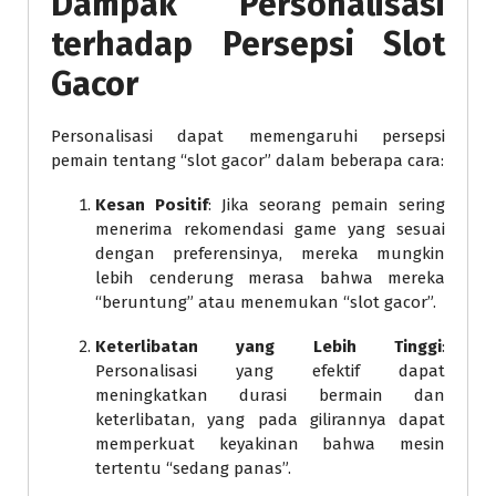
Dampak Personalisasi
terhadap Persepsi Slot
Gacor
Personalisasi dapat memengaruhi persepsi
pemain tentang “slot gacor” dalam beberapa cara:
Kesan Positif
: Jika seorang pemain sering
menerima rekomendasi game yang sesuai
dengan preferensinya, mereka mungkin
lebih cenderung merasa bahwa mereka
“beruntung” atau menemukan “slot gacor”.
Keterlibatan yang Lebih Tinggi
:
Personalisasi yang efektif dapat
meningkatkan durasi bermain dan
keterlibatan, yang pada gilirannya dapat
memperkuat keyakinan bahwa mesin
tertentu “sedang panas”.