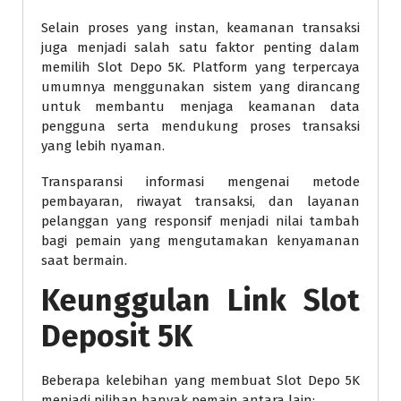
Selain proses yang instan, keamanan transaksi
juga menjadi salah satu faktor penting dalam
memilih Slot Depo 5K. Platform yang terpercaya
umumnya menggunakan sistem yang dirancang
untuk membantu menjaga keamanan data
pengguna serta mendukung proses transaksi
yang lebih nyaman.
Transparansi informasi mengenai metode
pembayaran, riwayat transaksi, dan layanan
pelanggan yang responsif menjadi nilai tambah
bagi pemain yang mengutamakan kenyamanan
saat bermain.
Keunggulan Link Slot
Deposit 5K
Beberapa kelebihan yang membuat Slot Depo 5K
menjadi pilihan banyak pemain antara lain: