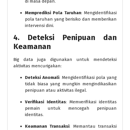
di masa depan.
Memprediksi Pola Taruhan
: Mengidentifikasi
pola taruhan yang berisiko dan memberikan
intervensi dini.
4. Deteksi Penipuan dan
Keamanan
Big data juga digunakan untuk mendeteksi
aktivitas mencurigakan:
Deteksi Anomali
: Mengidentifikasi pola yang
tidak biasa yang mungkin mengindikasikan
penipuan atau aktivitas ilegal.
Verifikasi Identitas
: Memverifikasi identitas
pemain untuk mencegah penipuan
identitas.
Keamanan Transaksi
: Memantau transaksi