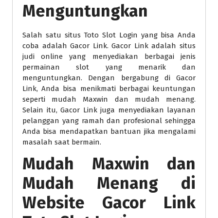
Menguntungkan
Salah satu situs Toto Slot Login yang bisa Anda
coba adalah Gacor Link. Gacor Link adalah situs
judi online yang menyediakan berbagai jenis
permainan slot yang menarik dan
menguntungkan. Dengan bergabung di Gacor
Link, Anda bisa menikmati berbagai keuntungan
seperti mudah Maxwin dan mudah menang.
Selain itu, Gacor Link juga menyediakan layanan
pelanggan yang ramah dan profesional sehingga
Anda bisa mendapatkan bantuan jika mengalami
masalah saat bermain.
Mudah Maxwin dan
Mudah Menang di
Website Gacor Link