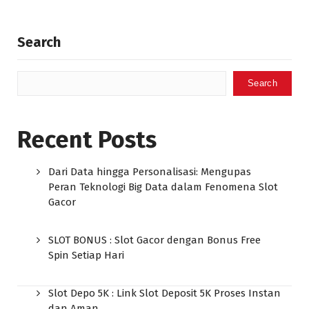
Search
Search
Recent Posts
Dari Data hingga Personalisasi: Mengupas
Peran Teknologi Big Data dalam Fenomena Slot
Gacor
SLOT BONUS : Slot Gacor dengan Bonus Free
Spin Setiap Hari
Slot Depo 5K : Link Slot Deposit 5K Proses Instan
dan Aman