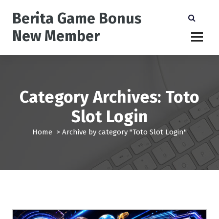
S
Berita Game Bonus
k
i
New Member
p
t
o
c
o
n
Category Archives: Toto
t
Slot Login
e
n
Home
>
Archive by category "Toto Slot Login"
t