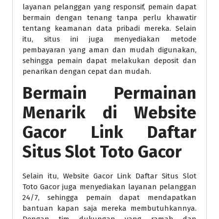
layanan pelanggan yang responsif, pemain dapat
bermain dengan tenang tanpa perlu khawatir
tentang keamanan data pribadi mereka. Selain
itu, situs ini juga menyediakan metode
pembayaran yang aman dan mudah digunakan,
sehingga pemain dapat melakukan deposit dan
penarikan dengan cepat dan mudah.
Bermain Permainan
Menarik di Website
Gacor Link Daftar
Situs Slot Toto Gacor
Selain itu, Website Gacor Link Daftar Situs Slot
Toto Gacor juga menyediakan layanan pelanggan
24/7, sehingga pemain dapat mendapatkan
bantuan kapan saja mereka membutuhkannya.