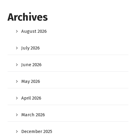
Archives
August 2026
July 2026
June 2026
May 2026
April 2026
March 2026
December 2025