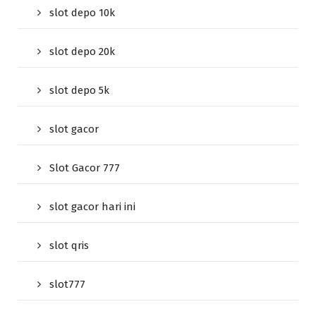
slot depo 10k
slot depo 20k
slot depo 5k
slot gacor
Slot Gacor 777
slot gacor hari ini
slot qris
slot777