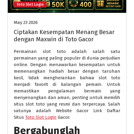
Toto Slot Login
May 23 2026
Ciptakan Kesempatan Menang Besar
dengan Maxwin di Toto Gacor
Permainan slot toto adalah salah satu
permainan yang paling populer di dunia perjudian
online. Dengan menawarkan kesempatan untuk
memenangkan hadiah besar dengan taruhan
kecil, tidak mengherankan bahwa slot toto
menjadi favorit di kalangan pemain. Untuk
memastikan pengalaman bermain yang
menyenangkan dan aman, penting untuk memilih
situs slot toto yang resmi dan terpercaya. Salah
satunya adalah Website Gacor Link Daftar
Situs
Toto Slot Login
Gacor.
Bergabunglah