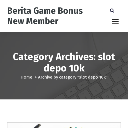
S
Berita Game Bonus
k
i
New Member
p
t
o
c
o
n
Category Archives: slot
t
depo 10k
e
n
Home
>
Archive by category "slot depo 10k"
t