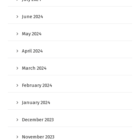
June 2024
May 2024
April 2024
March 2024
February 2024
January 2024
December 2023
November 2023