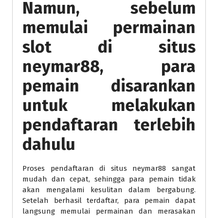
Namun, sebelum
memulai permainan
slot di situs
neymar88, para
pemain disarankan
untuk melakukan
pendaftaran terlebih
dahulu
Proses pendaftaran di situs neymar88 sangat
mudah dan cepat, sehingga para pemain tidak
akan mengalami kesulitan dalam bergabung.
Setelah berhasil terdaftar, para pemain dapat
langsung memulai permainan dan merasakan