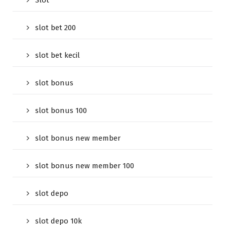
Slot
slot bet 200
slot bet kecil
slot bonus
slot bonus 100
slot bonus new member
slot bonus new member 100
slot depo
slot depo 10k