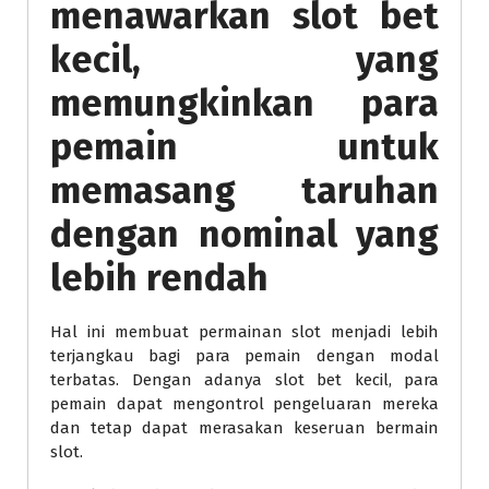
menawarkan slot bet
kecil, yang
memungkinkan para
pemain untuk
memasang taruhan
dengan nominal yang
lebih rendah
Hal ini membuat permainan slot menjadi lebih
terjangkau bagi para pemain dengan modal
terbatas. Dengan adanya slot bet kecil, para
pemain dapat mengontrol pengeluaran mereka
dan tetap dapat merasakan keseruan bermain
slot.