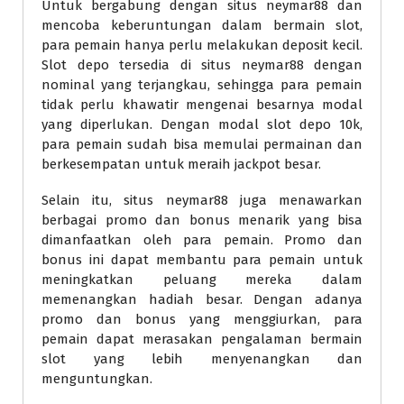
Untuk bergabung dengan situs neymar88 dan
mencoba keberuntungan dalam bermain slot,
para pemain hanya perlu melakukan deposit kecil.
Slot depo tersedia di situs neymar88 dengan
nominal yang terjangkau, sehingga para pemain
tidak perlu khawatir mengenai besarnya modal
yang diperlukan. Dengan modal slot depo 10k,
para pemain sudah bisa memulai permainan dan
berkesempatan untuk meraih jackpot besar.
Selain itu, situs neymar88 juga menawarkan
berbagai promo dan bonus menarik yang bisa
dimanfaatkan oleh para pemain. Promo dan
bonus ini dapat membantu para pemain untuk
meningkatkan peluang mereka dalam
memenangkan hadiah besar. Dengan adanya
promo dan bonus yang menggiurkan, para
pemain dapat merasakan pengalaman bermain
slot yang lebih menyenangkan dan
menguntungkan.