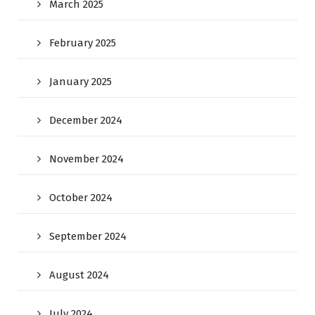
March 2025
February 2025
January 2025
December 2024
November 2024
October 2024
September 2024
August 2024
July 2024