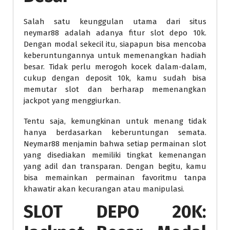
Salah satu keunggulan utama dari situs
neymar88 adalah adanya fitur slot depo 10k.
Dengan modal sekecil itu, siapapun bisa mencoba
keberuntungannya untuk memenangkan hadiah
besar. Tidak perlu merogoh kocek dalam-dalam,
cukup dengan deposit 10k, kamu sudah bisa
memutar slot dan berharap memenangkan
jackpot yang menggiurkan.
Tentu saja, kemungkinan untuk menang tidak
hanya berdasarkan keberuntungan semata.
Neymar88 menjamin bahwa setiap permainan slot
yang disediakan memiliki tingkat kemenangan
yang adil dan transparan. Dengan begitu, kamu
bisa memainkan permainan favoritmu tanpa
khawatir akan kecurangan atau manipulasi.
SLOT DEPO 20K: