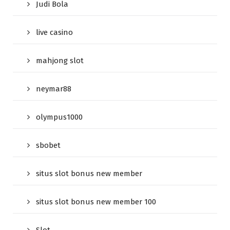
Judi Bola
live casino
mahjong slot
neymar88
olympus1000
sbobet
situs slot bonus new member
situs slot bonus new member 100