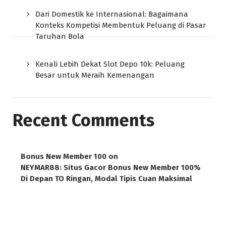
Dari Domestik ke Internasional: Bagaimana
Konteks Kompetisi Membentuk Peluang di Pasar
Taruhan Bola
Kenali Lebih Dekat Slot Depo 10k: Peluang
Besar untuk Meraih Kemenangan
Recent Comments
Bonus New Member 100
on
NEYMAR88: Situs Gacor Bonus New Member 100%
Di Depan TO Ringan, Modal Tipis Cuan Maksimal