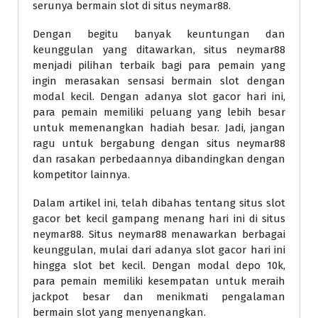
serunya bermain slot di situs neymar88.
Dengan begitu banyak keuntungan dan
keunggulan yang ditawarkan, situs neymar88
menjadi pilihan terbaik bagi para pemain yang
ingin merasakan sensasi bermain slot dengan
modal kecil. Dengan adanya slot gacor hari ini,
para pemain memiliki peluang yang lebih besar
untuk memenangkan hadiah besar. Jadi, jangan
ragu untuk bergabung dengan situs neymar88
dan rasakan perbedaannya dibandingkan dengan
kompetitor lainnya.
Dalam artikel ini, telah dibahas tentang situs slot
gacor bet kecil gampang menang hari ini di situs
neymar88. Situs neymar88 menawarkan berbagai
keunggulan, mulai dari adanya slot gacor hari ini
hingga slot bet kecil. Dengan modal depo 10k,
para pemain memiliki kesempatan untuk meraih
jackpot besar dan menikmati pengalaman
bermain slot yang menyenangkan.