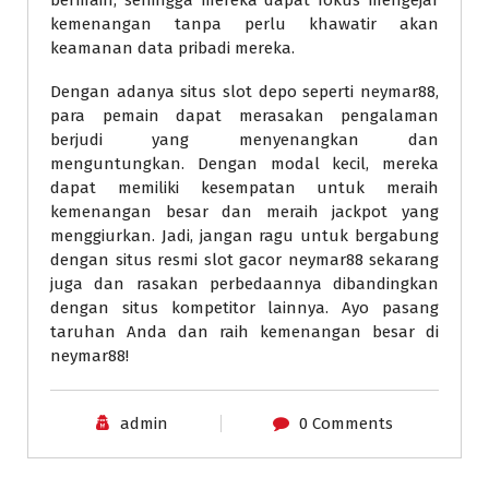
bermain, sehingga mereka dapat fokus mengejar
kemenangan tanpa perlu khawatir akan
keamanan data pribadi mereka.
Dengan adanya situs slot depo seperti neymar88,
para pemain dapat merasakan pengalaman
berjudi yang menyenangkan dan
menguntungkan. Dengan modal kecil, mereka
dapat memiliki kesempatan untuk meraih
kemenangan besar dan meraih jackpot yang
menggiurkan. Jadi, jangan ragu untuk bergabung
dengan situs resmi slot gacor neymar88 sekarang
juga dan rasakan perbedaannya dibandingkan
dengan situs kompetitor lainnya. Ayo pasang
taruhan Anda dan raih kemenangan besar di
neymar88!
admin
0 Comments