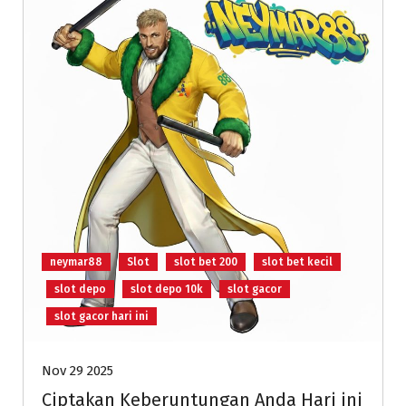
neymar88
Slot
slot bet 200
slot bet kecil
slot depo
slot depo 10k
slot gacor
slot gacor hari ini
Nov 29 2025
Ciptakan Keberuntungan Anda Hari ini