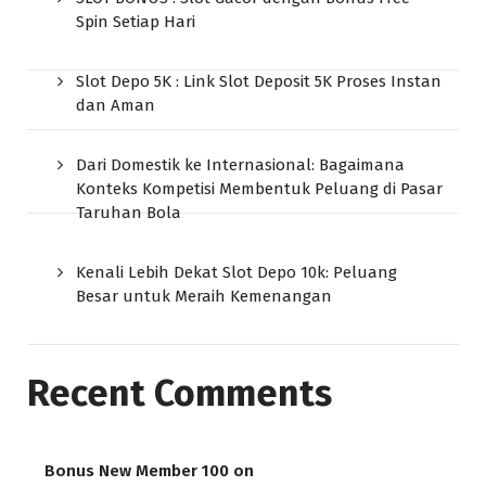
Spin Setiap Hari
Slot Depo 5K : Link Slot Deposit 5K Proses Instan
dan Aman
Dari Domestik ke Internasional: Bagaimana
Konteks Kompetisi Membentuk Peluang di Pasar
Taruhan Bola
Kenali Lebih Dekat Slot Depo 10k: Peluang
Besar untuk Meraih Kemenangan
Recent Comments
Bonus New Member 100
on