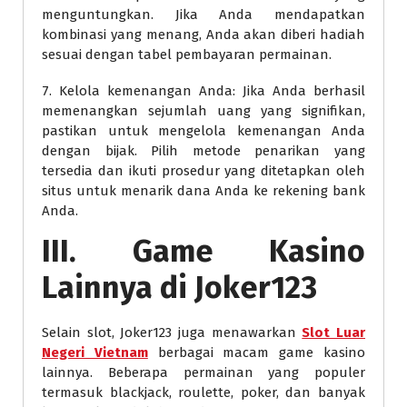
menguntungkan. Jika Anda mendapatkan
kombinasi yang menang, Anda akan diberi hadiah
sesuai dengan tabel pembayaran permainan.
7. Kelola kemenangan Anda: Jika Anda berhasil
memenangkan sejumlah uang yang signifikan,
pastikan untuk mengelola kemenangan Anda
dengan bijak. Pilih metode penarikan yang
tersedia dan ikuti prosedur yang ditetapkan oleh
situs untuk menarik dana Anda ke rekening bank
Anda.
III. Game Kasino
Lainnya di Joker123
Selain slot, Joker123 juga menawarkan
Slot Luar
Negeri Vietnam
berbagai macam game kasino
lainnya. Beberapa permainan yang populer
termasuk blackjack, roulette, poker, dan banyak