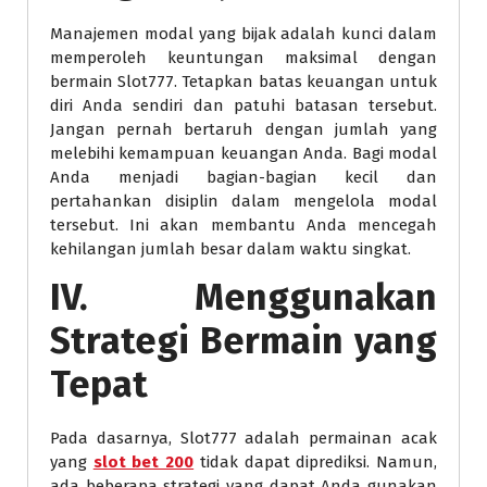
Manajemen modal yang bijak adalah kunci dalam
memperoleh keuntungan maksimal dengan
bermain Slot777. Tetapkan batas keuangan untuk
diri Anda sendiri dan patuhi batasan tersebut.
Jangan pernah bertaruh dengan jumlah yang
melebihi kemampuan keuangan Anda. Bagi modal
Anda menjadi bagian-bagian kecil dan
pertahankan disiplin dalam mengelola modal
tersebut. Ini akan membantu Anda mencegah
kehilangan jumlah besar dalam waktu singkat.
IV. Menggunakan
Strategi Bermain yang
Tepat
Pada dasarnya, Slot777 adalah permainan acak
yang
slot bet 200
tidak dapat diprediksi. Namun,
ada beberapa strategi yang dapat Anda gunakan