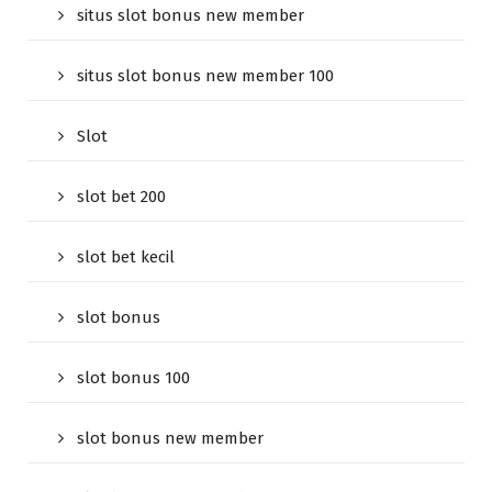
situs slot bonus new member
situs slot bonus new member 100
Slot
slot bet 200
slot bet kecil
slot bonus
slot bonus 100
slot bonus new member