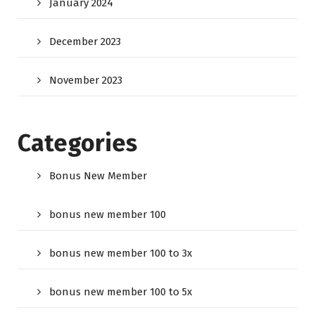
January 2024
December 2023
November 2023
Categories
Bonus New Member
bonus new member 100
bonus new member 100 to 3x
bonus new member 100 to 5x