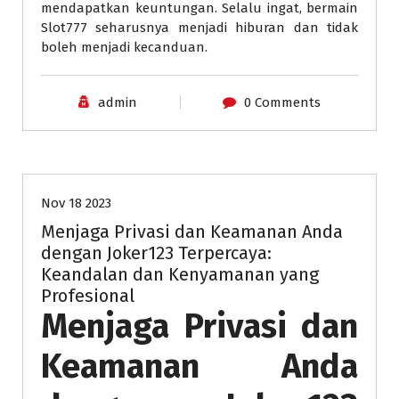
mendapatkan keuntungan. Selalu ingat, bermain
Slot777 seharusnya menjadi hiburan dan tidak
boleh menjadi kecanduan.
admin
0 Comments
Uncategorized
Nov 18 2023
Menjaga Privasi dan Keamanan Anda
dengan Joker123 Terpercaya:
Keandalan dan Kenyamanan yang
Profesional
Menjaga Privasi dan
Keamanan Anda