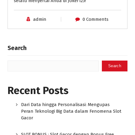
selalu menyertai Anda di Joker123!
admin
0 Comments
Search
Search
Recent Posts
Dari Data hingga Personalisasi: Mengupas
Peran Teknologi Big Data dalam Fenomena Slot
Gacor
SLOT BONUS : Slot Gacor dengan Bonus Free