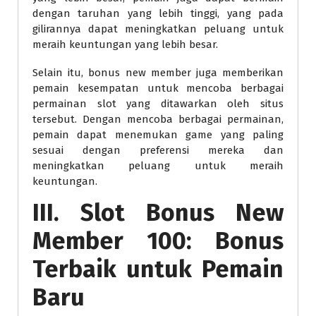
dengan taruhan yang lebih tinggi, yang pada
gilirannya dapat meningkatkan peluang untuk
meraih keuntungan yang lebih besar.
Selain itu, bonus new member juga memberikan
pemain kesempatan untuk mencoba berbagai
permainan slot yang ditawarkan oleh situs
tersebut. Dengan mencoba berbagai permainan,
pemain dapat menemukan game yang paling
sesuai dengan preferensi mereka dan
meningkatkan peluang untuk meraih
keuntungan.
III. Slot Bonus New
Member 100: Bonus
Terbaik untuk Pemain
Baru