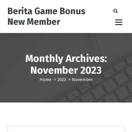
S
Berita Game Bonus
k
i
New Member
p
t
o
c
o
n
Monthly Archives:
t
November 2023
e
n
Home
>
2023
>
November
t
Uncategorized