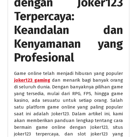
dengan Joker123
Terpercaya:
Keandalan dan
Kenyamanan yang
Profesional
Game online telah menjadi hiburan yang populer
joker123 gaming
dan menarik bagi banyak orang
di seluruh dunia. Dengan banyaknya pilihan game
yang tersedia, mulai dari RPG, FPS, hingga game
kasino, ada sesuatu untuk setiap orang. Salah
satu platform game online yang paling populer
saat ini adalah Joker123. Dalam artikel ini, kami
akan memberikan panduan lengkap tentang cara
bermain game online dengan Joker123, situs
joker123 terpercaya, dan slot joker123 yang