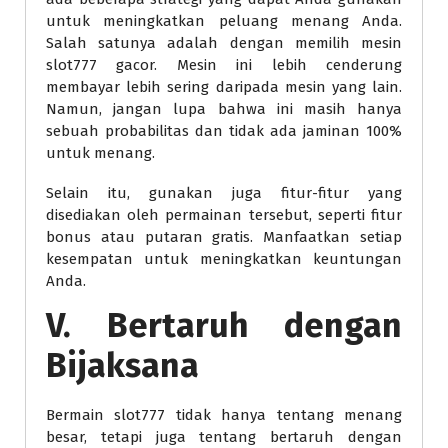
untuk meningkatkan peluang menang Anda.
Salah satunya adalah dengan memilih mesin
slot777 gacor. Mesin ini lebih cenderung
membayar lebih sering daripada mesin yang lain.
Namun, jangan lupa bahwa ini masih hanya
sebuah probabilitas dan tidak ada jaminan 100%
untuk menang.
Selain itu, gunakan juga fitur-fitur yang
disediakan oleh permainan tersebut, seperti fitur
bonus atau putaran gratis. Manfaatkan setiap
kesempatan untuk meningkatkan keuntungan
Anda.
V. Bertaruh dengan
Bijaksana
Bermain slot777 tidak hanya tentang menang
besar, tetapi juga tentang bertaruh dengan