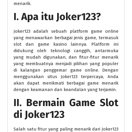
menarik.
I. Apa itu Joker123?
Joker123 adalah sebuah platform game online
yang menawarkan berbagai jenis game, termasuk
slot dan game kasino lainnya. Platform ini
didukung oleh teknologi canggih, antarmuka
yang mudah digunakan, dan fitur-fitur menarik
yang membuatnya menjadi pilihan yang populer
di kalangan penggemar game online. Dengan
menggunakan situs Joker123 terpercaya, Anda
akan dapat menikmati berbagai game menarik
dengan keamanan dan keandalan yang terjamin.
II. Bermain Game Slot
di Joker123
Salah satu fitur yang paling menarik dari Joker123