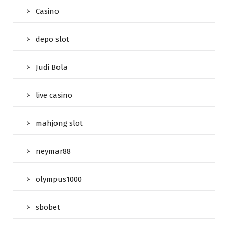
Casino
depo slot
Judi Bola
live casino
mahjong slot
neymar88
olympus1000
sbobet