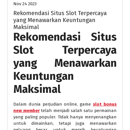
Nov 24 2023
Rekomendasi Situs Slot Terpercaya
yang Menawarkan Keuntungan
Maksimal
Rekomendasi Situs
Slot Terpercaya
yang Menawarkan
Keuntungan
Maksimal
Dalam dunia perjudian online, game
slot bonus
new member
telah menjadi salah satu permainan
yang paling populer. Tidak hanya menyenangkan
untuk dimainkan, tetapi juga menawarkan
peluang besar untuk meraih keuntungan