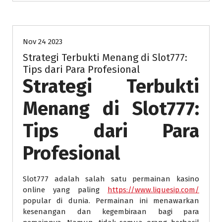
Uncategorized
Nov 24 2023
Strategi Terbukti Menang di Slot777:
Tips dari Para Profesional
Strategi Terbukti
Menang di Slot777:
Tips dari Para
Profesional
Slot777 adalah salah satu permainan kasino
online yang paling
https://www.liquesip.com/
popular di dunia. Permainan ini menawarkan
kesenangan dan kegembiraan bagi para