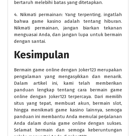
bertaruh melebihi batas yang ditetapkan.
4. Nikmati permainan: Yang terpenting, ingatlah
bahwa game kasino adalah tentang hiburan.
Nikmati permainan, jangan biarkan tekanan
menguasai Anda, dan jangan lupa untuk bermain
dengan santai.
Kesimpulan
Bermain game online dengan Joker123 merupakan
pengalaman yang mengasyikkan dan menarik.
Dalam artikel ini, kami telah memberikan
panduan lengkap tentang cara bermain game
online dengan Joker123 terpercaya. Dari memilih
situs yang tepat, membuat akun, bermain slot,
hingga menikmati game kasino lainnya, semoga
panduan ini membantu Anda memulai perjalanan
Anda dalam dunia game online dengan sukses.
Selamat bermain dan semoga keberuntungan