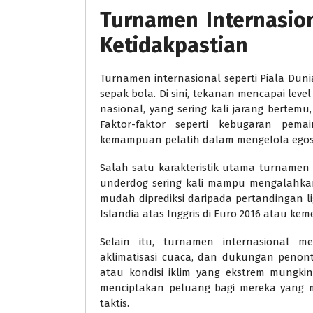
Turnamen Internasio
Ketidakpastian
Turnamen internasional seperti Piala Dun
sepak bola. Di sini, tekanan mencapai leve
nasional, yang sering kali jarang berte
Faktor-faktor seperti kebugaran pem
kemampuan pelatih dalam mengelola egos 
Salah satu karakteristik utama turnamen i
underdog sering kali mampu mengalahkan
mudah diprediksi daripada pertandingan 
Islandia atas Inggris di Euro 2016 atau ke
Selain itu, turnamen internasional me
aklimatisasi cuaca, dan dukungan penon
atau kondisi iklim yang ekstrem mungki
menciptakan peluang bagi mereka yang m
taktis.