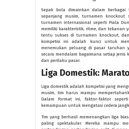
Sepak bola dimainkan dalam berbagai f
sepanjang musim, turnamen knockout se
turnamen internasional seperti Piala Du
memiliki karakteristik, ritme, dan tekanan
tentu sukses di turnamen knockout, da
kompetisi ini adalah kunci untuk men
menemukan peluang di pasar taruhan yan
secara mendalam bagaimana setiap jenis ko
dan perilaku pasar.
Liga Domestik: Marat
Liga domestik adalah kompetisi yang mengu
musim, tim harus mampu mempertahanka
Dalam format ini, faktor-faktor sepe
kemampuan untuk mengatasi cedera jangka
Tim yang berhasil memenangkan liga bias
paling spektakuler. Mereka mampu me