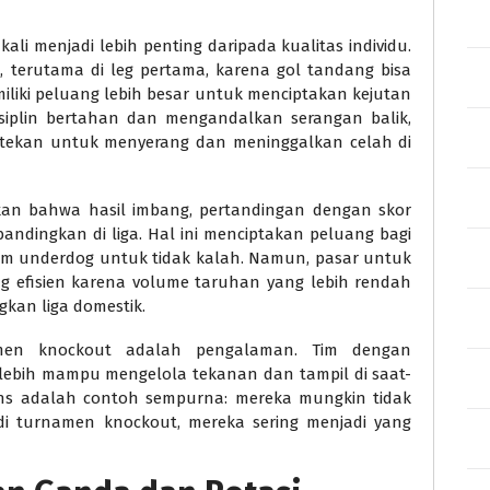
ali menjadi lebih penting daripada kualitas individu.
i, terutama di leg pertama, karena gol tandang bisa
iliki peluang lebih besar untuk menciptakan kejutan
iplin bertahan dan mengandalkan serangan balik,
ertekan untuk menyerang dan meninggalkan celah di
an bahwa hasil imbang, pertandingan dengan skor
ibandingkan di liga. Hal ini menciptakan peluang bagi
 tim underdog untuk tidak kalah. Namun, pasar untuk
ng efisien karena volume taruhan yang lebih rendah
gkan liga domestik.
men knockout adalah pengalaman. Tim dengan
i lebih mampu mengelola tekanan dan tampil di saat-
ions adalah contoh sempurna: mereka mungkin tidak
pi di turnamen knockout, mereka sering menjadi yang