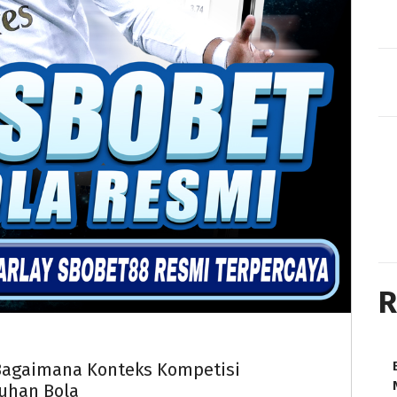
R
 Bagaimana Konteks Kompetisi
uhan Bola