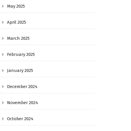
May 2025
April 2025
March 2025
February 2025
January 2025
December 2024
November 2024
October 2024