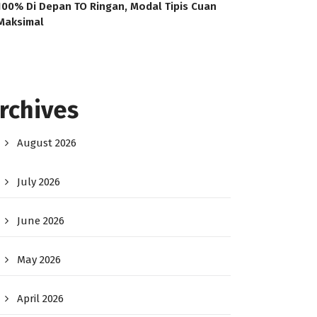
100% Di Depan TO Ringan, Modal Tipis Cuan
Maksimal
rchives
August 2026
July 2026
June 2026
May 2026
April 2026