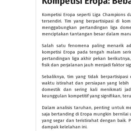
Kompetisi Eropa: Beb
Kompetisi Eropa seperti Liga Champions
tersendiri. Tim yang berpartisipasi di 
menggabungkan pertandingan liga domes
menciptakan tantangan besar dalam mana
Salah satu fenomena paling menarik ada
kompetisi Eropa pada tengah malam serin
pertandingan liga akhir pekan berikutnya
fisik dan perjalanan jauh menjadi faktor si
Sebaliknya, tim yang tidak berpartisipas
waktu istirahat dan persiapan yang lebi
domestik dan sering kali menikmati ja
keunggulan kompetitif yang signifikan, te
Dalam analisis taruhan, penting untuk m
saja bertanding di Eropa mungkin bernilai
yang segar dan teristirahat dengan baik. 
dampak kelelahan ini.