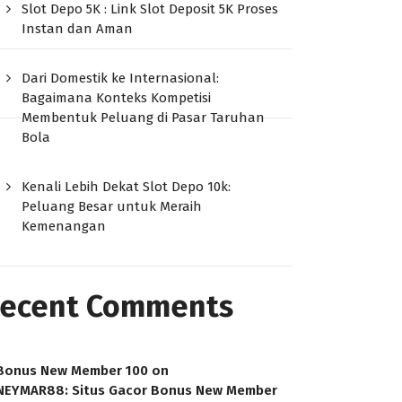
Slot Depo 5K : Link Slot Deposit 5K Proses
Instan dan Aman
Dari Domestik ke Internasional:
Bagaimana Konteks Kompetisi
Membentuk Peluang di Pasar Taruhan
Bola
Kenali Lebih Dekat Slot Depo 10k:
Peluang Besar untuk Meraih
Kemenangan
ecent Comments
Bonus New Member 100
on
NEYMAR88: Situs Gacor Bonus New Member