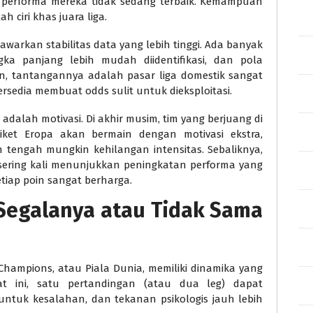
a performa mereka tidak sedang terbaik. Kemampuan
 ciri khas juara liga.
warkan stabilitas data yang lebih tinggi. Ada banyak
ngka panjang lebih mudah diidentifikasi, dan pola
un, tantangannya adalah pasar liga domestik sangat
ersedia membuat odds sulit untuk dieksploitasi.
 adalah motivasi. Di akhir musim, tim yang berjuang di
ket Eropa akan bermain dengan motivasi ekstra,
tengah mungkin kehilangan intensitas. Sebaliknya,
 sering kali menunjukkan peningkatan performa yang
etiap poin sangat berharga.
Segalanya atau Tidak Sama
 Champions, atau Piala Dunia, memiliki dinamika yang
at ini, satu pertandingan (atau dua leg) dapat
ntuk kesalahan, dan tekanan psikologis jauh lebih