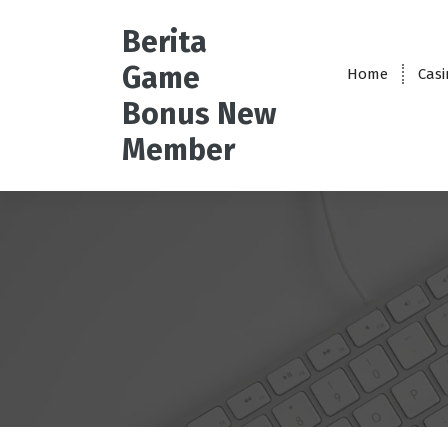
S
k
Berita
i
Game
Home
Cas
p
t
Bonus New
o
Member
c
o
n
t
e
n
t