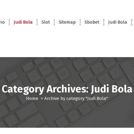
ino
Judi Bola
Slot
Sitemap
Sbobet
Judi Bola
Category Archives: Judi Bola
Home
>
Archive by category "Judi Bola"