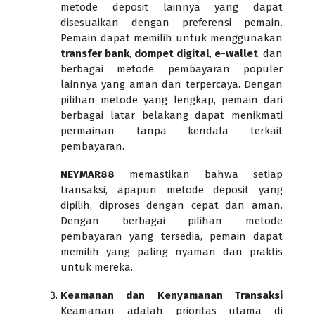
metode deposit lainnya yang dapat
disesuaikan dengan preferensi pemain.
Pemain dapat memilih untuk menggunakan
transfer bank
,
dompet digital
,
e-wallet
, dan
berbagai metode pembayaran populer
lainnya yang aman dan terpercaya. Dengan
pilihan metode yang lengkap, pemain dari
berbagai latar belakang dapat menikmati
permainan tanpa kendala terkait
pembayaran.
NEYMAR88
memastikan bahwa setiap
transaksi, apapun metode deposit yang
dipilih, diproses dengan cepat dan aman.
Dengan berbagai pilihan metode
pembayaran yang tersedia, pemain dapat
memilih yang paling nyaman dan praktis
untuk mereka.
Keamanan dan Kenyamanan Transaksi
Keamanan adalah prioritas utama di