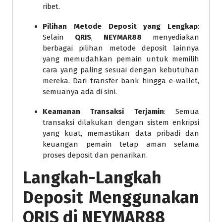
ribet.
Pilihan Metode Deposit yang Lengkap
:
Selain
QRIS
,
NEYMAR88
menyediakan
berbagai pilihan metode deposit lainnya
yang memudahkan pemain untuk memilih
cara yang paling sesuai dengan kebutuhan
mereka. Dari transfer bank hingga e-wallet,
semuanya ada di sini.
Keamanan Transaksi Terjamin
: Semua
transaksi dilakukan dengan sistem enkripsi
yang kuat, memastikan data pribadi dan
keuangan pemain tetap aman selama
proses deposit dan penarikan.
Langkah-Langkah
Deposit Menggunakan
QRIS di NEYMAR88