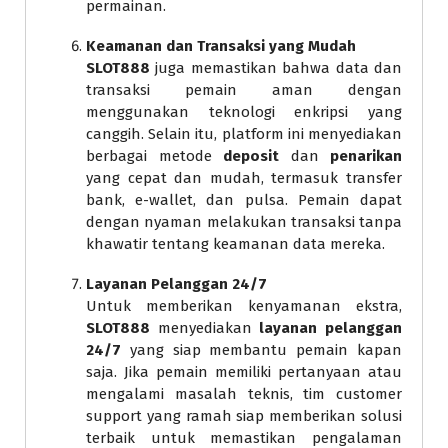
permainan.
Keamanan dan Transaksi yang Mudah
SLOT888
juga memastikan bahwa data dan
transaksi pemain aman dengan
menggunakan teknologi enkripsi yang
canggih. Selain itu, platform ini menyediakan
berbagai metode
deposit
dan
penarikan
yang cepat dan mudah, termasuk transfer
bank, e-wallet, dan pulsa. Pemain dapat
dengan nyaman melakukan transaksi tanpa
khawatir tentang keamanan data mereka.
Layanan Pelanggan 24/7
Untuk memberikan kenyamanan ekstra,
SLOT888
menyediakan
layanan pelanggan
24/7
yang siap membantu pemain kapan
saja. Jika pemain memiliki pertanyaan atau
mengalami masalah teknis, tim customer
support yang ramah siap memberikan solusi
terbaik untuk memastikan pengalaman