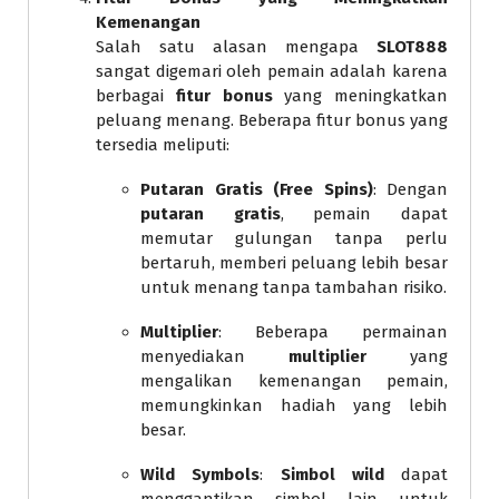
Kemenangan
Salah satu alasan mengapa
SLOT888
sangat digemari oleh pemain adalah karena
berbagai
fitur bonus
yang meningkatkan
peluang menang. Beberapa fitur bonus yang
tersedia meliputi:
Putaran Gratis (Free Spins)
: Dengan
putaran gratis
, pemain dapat
memutar gulungan tanpa perlu
bertaruh, memberi peluang lebih besar
untuk menang tanpa tambahan risiko.
Multiplier
: Beberapa permainan
menyediakan
multiplier
yang
mengalikan kemenangan pemain,
memungkinkan hadiah yang lebih
besar.
Wild Symbols
:
Simbol wild
dapat