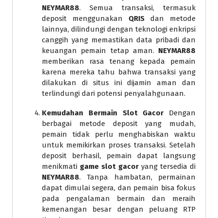
NEYMAR88
. Semua transaksi, termasuk
deposit menggunakan
QRIS
dan metode
lainnya, dilindungi dengan teknologi enkripsi
canggih yang memastikan data pribadi dan
keuangan pemain tetap aman.
NEYMAR88
memberikan rasa tenang kepada pemain
karena mereka tahu bahwa transaksi yang
dilakukan di situs ini dijamin aman dan
terlindungi dari potensi penyalahgunaan.
Kemudahan Bermain Slot Gacor
Dengan
berbagai metode deposit yang mudah,
pemain tidak perlu menghabiskan waktu
untuk memikirkan proses transaksi. Setelah
deposit berhasil, pemain dapat langsung
menikmati
game slot gacor
yang tersedia di
NEYMAR88
. Tanpa hambatan, permainan
dapat dimulai segera, dan pemain bisa fokus
pada pengalaman bermain dan meraih
kemenangan besar dengan peluang RTP