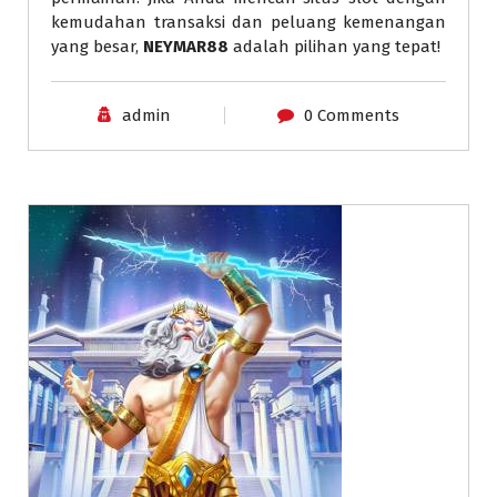
kemudahan transaksi dan peluang kemenangan
yang besar,
NEYMAR88
adalah pilihan yang tepat!
admin
0 Comments