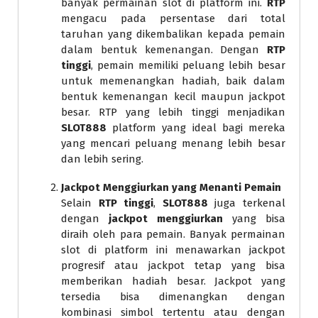
banyak permainan slot di platform ini.
RTP
mengacu pada persentase dari total
taruhan yang dikembalikan kepada pemain
dalam bentuk kemenangan. Dengan
RTP
tinggi
, pemain memiliki peluang lebih besar
untuk memenangkan hadiah, baik dalam
bentuk kemenangan kecil maupun jackpot
besar. RTP yang lebih tinggi menjadikan
SLOT888
platform yang ideal bagi mereka
yang mencari peluang menang lebih besar
dan lebih sering.
Jackpot Menggiurkan yang Menanti Pemain
Selain
RTP tinggi
,
SLOT888
juga terkenal
dengan
jackpot menggiurkan
yang bisa
diraih oleh para pemain. Banyak permainan
slot di platform ini menawarkan jackpot
progresif atau jackpot tetap yang bisa
memberikan hadiah besar. Jackpot yang
tersedia bisa dimenangkan dengan
kombinasi simbol tertentu atau dengan