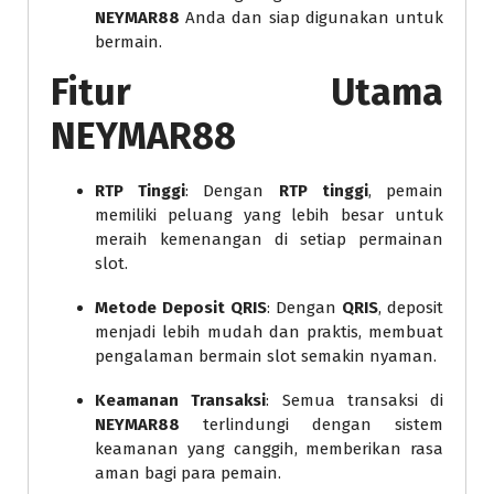
NEYMAR88
Anda dan siap digunakan untuk
bermain.
Fitur Utama
NEYMAR88
RTP Tinggi
: Dengan
RTP tinggi
, pemain
memiliki peluang yang lebih besar untuk
meraih kemenangan di setiap permainan
slot.
Metode Deposit QRIS
: Dengan
QRIS
, deposit
menjadi lebih mudah dan praktis, membuat
pengalaman bermain slot semakin nyaman.
Keamanan Transaksi
: Semua transaksi di
NEYMAR88
terlindungi dengan sistem
keamanan yang canggih, memberikan rasa
aman bagi para pemain.