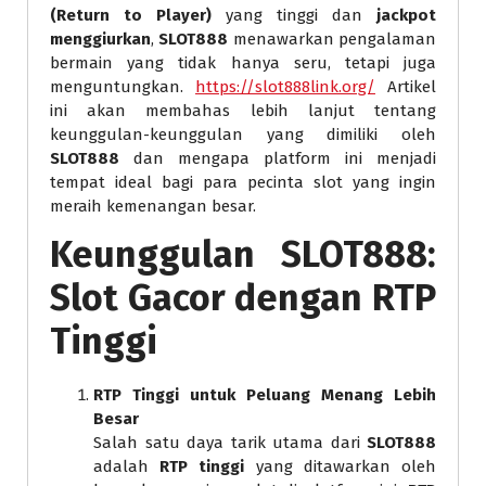
(Return to Player)
yang tinggi dan
jackpot
menggiurkan
,
SLOT888
menawarkan pengalaman
bermain yang tidak hanya seru, tetapi juga
menguntungkan.
https://slot888link.org/
Artikel
ini akan membahas lebih lanjut tentang
keunggulan-keunggulan yang dimiliki oleh
SLOT888
dan mengapa platform ini menjadi
tempat ideal bagi para pecinta slot yang ingin
meraih kemenangan besar.
Keunggulan SLOT888:
Slot Gacor dengan RTP
Tinggi
RTP Tinggi untuk Peluang Menang Lebih
Besar
Salah satu daya tarik utama dari
SLOT888
adalah
RTP tinggi
yang ditawarkan oleh