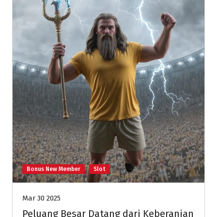
Bonus New Member
Slot
Mar 30 2025
Peluang Besar Datang dari Keberanian