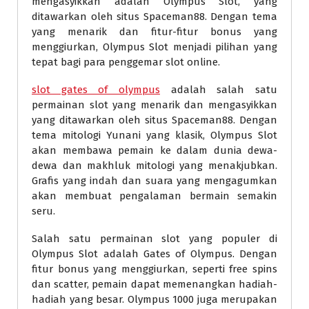
mengasyikkan adalah Olympus Slot, yang
ditawarkan oleh situs Spaceman88. Dengan tema
yang menarik dan fitur-fitur bonus yang
menggiurkan, Olympus Slot menjadi pilihan yang
tepat bagi para penggemar slot online.
slot gates of olympus
adalah salah satu
permainan slot yang menarik dan mengasyikkan
yang ditawarkan oleh situs Spaceman88. Dengan
tema mitologi Yunani yang klasik, Olympus Slot
akan membawa pemain ke dalam dunia dewa-
dewa dan makhluk mitologi yang menakjubkan.
Grafis yang indah dan suara yang mengagumkan
akan membuat pengalaman bermain semakin
seru.
Salah satu permainan slot yang populer di
Olympus Slot adalah Gates of Olympus. Dengan
fitur bonus yang menggiurkan, seperti free spins
dan scatter, pemain dapat memenangkan hadiah-
hadiah yang besar. Olympus 1000 juga merupakan