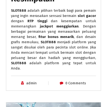
SLOT888
adalah pilihan terbaik bagi para pemain
yang ingin merasakan sensasi bermain
slot gacor
dengan
RTP tinggi
dan kesempatan untuk
memenangkan
jackpot menggiurkan
. Dengan
berbagai permainan yang menawarkan peluang
menang besar,
fitur bonus menarik
, dan desain
grafis memukau,
SLOT888
menjadi platform yang
sangat disukai oleh para pecinta slot online. Jika
Anda mencari tempat untuk bermain slot dengan
peluang besar dan hadiah yang menggiurkan,
SLOT888
adalah platform yang tepat untuk
Anda.
admin
0 Comments