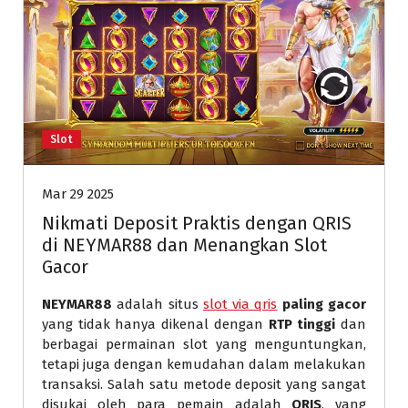
Slot
Mar 29 2025
Nikmati Deposit Praktis dengan QRIS
di NEYMAR88 dan Menangkan Slot
Gacor
NEYMAR88
adalah situs
slot via qris
paling gacor
yang tidak hanya dikenal dengan
RTP tinggi
dan
berbagai permainan slot yang menguntungkan,
tetapi juga dengan kemudahan dalam melakukan
transaksi. Salah satu metode deposit yang sangat
disukai oleh para pemain adalah
QRIS
, yang