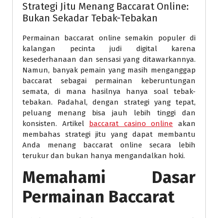
Strategi Jitu Menang Baccarat Online:
Bukan Sekadar Tebak-Tebakan
Permainan baccarat online semakin populer di
kalangan pecinta judi digital karena
kesederhanaan dan sensasi yang ditawarkannya.
Namun, banyak pemain yang masih menganggap
baccarat sebagai permainan keberuntungan
semata, di mana hasilnya hanya soal tebak-
tebakan. Padahal, dengan strategi yang tepat,
peluang menang bisa jauh lebih tinggi dan
konsisten. Artikel
baccarat casino online
akan
membahas strategi jitu yang dapat membantu
Anda menang baccarat online secara lebih
terukur dan bukan hanya mengandalkan hoki.
Memahami Dasar
Permainan Baccarat