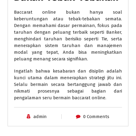
Baccarat online bukan hanya soal
keberuntungan atau tebak-tebakan semata.
Dengan memahami dasar permainan, fokus pada
taruhan dengan peluang terbaik seperti Banker,
menghindari taruhan berisiko seperti Tie, serta
menerapkan sistem taruhan dan manajemen
modal yang tepat, Anda bisa meningkatkan
peluang menang secara signifikan.
Ingatlah bahwa kesabaran dan disiplin adalah
kunci utama dalam menerapkan strategi jitu ini.
Selalu bermain secara bertanggung jawab dan
nikmati prosesnya sebagai bagian dari
pengalaman seru bermain baccarat online.
admin
0 Comments