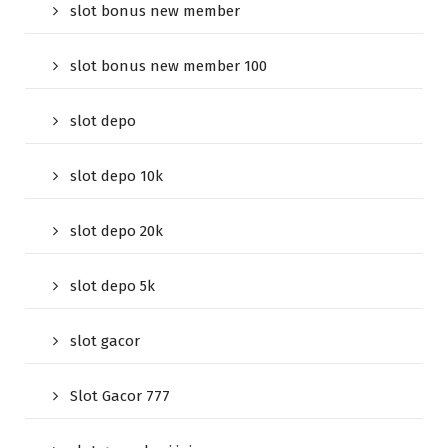
slot bonus new member
slot bonus new member 100
slot depo
slot depo 10k
slot depo 20k
slot depo 5k
slot gacor
Slot Gacor 777