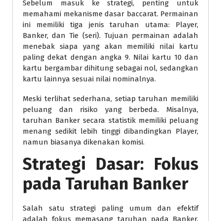
Sebelum masuk ke strategi, penting untuk
memahami mekanisme dasar baccarat. Permainan
ini memiliki tiga jenis taruhan utama: Player,
Banker, dan Tie (seri). Tujuan permainan adalah
menebak siapa yang akan memiliki nilai kartu
paling dekat dengan angka 9. Nilai kartu 10 dan
kartu bergambar dihitung sebagai nol, sedangkan
kartu lainnya sesuai nilai nominalnya.
Meski terlihat sederhana, setiap taruhan memiliki
peluang dan risiko yang berbeda. Misalnya,
taruhan Banker secara statistik memiliki peluang
menang sedikit lebih tinggi dibandingkan Player,
namun biasanya dikenakan komisi.
Strategi Dasar: Fokus
pada Taruhan Banker
Salah satu strategi paling umum dan efektif
adalah fokus memasang taruhan pada Banker.