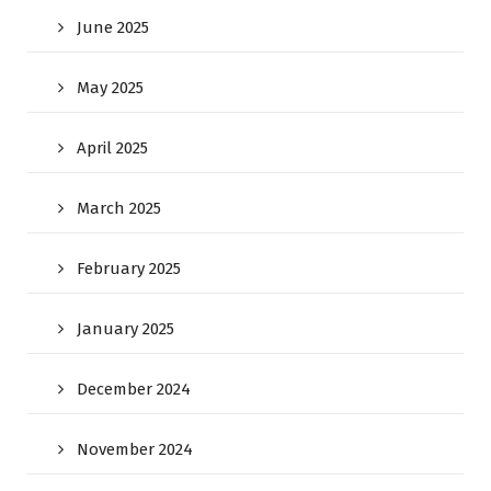
June 2025
May 2025
April 2025
March 2025
February 2025
January 2025
December 2024
November 2024