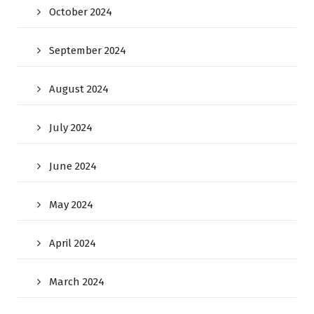
October 2024
September 2024
August 2024
July 2024
June 2024
May 2024
April 2024
March 2024