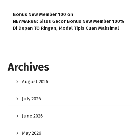
Bonus New Member 100
on
NEYMAR88: Situs Gacor Bonus New Member 100%
Di Depan TO Ringan, Modal Tipis Cuan Maksimal
Archives
August 2026
July 2026
June 2026
May 2026