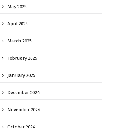
May 2025
April 2025
March 2025
February 2025
January 2025
December 2024
November 2024
October 2024