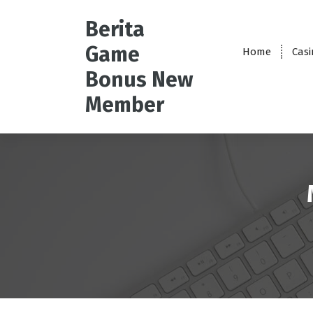
S
k
Berita
i
Game
Home
Cas
p
t
Bonus New
o
Member
c
o
n
t
e
n
t