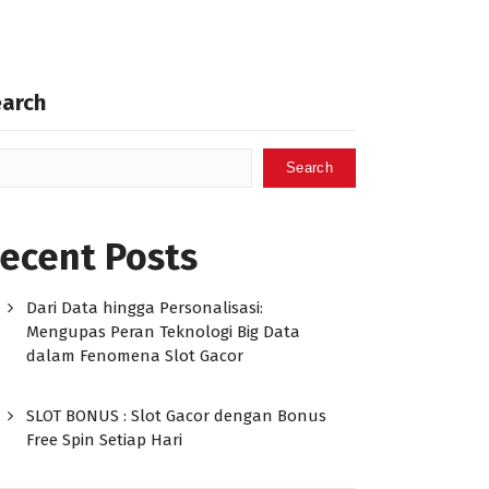
earch
Search
ecent Posts
Dari Data hingga Personalisasi:
Mengupas Peran Teknologi Big Data
dalam Fenomena Slot Gacor
SLOT BONUS : Slot Gacor dengan Bonus
Free Spin Setiap Hari