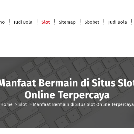
ino
Judi Bola
Slot
Sitemap
Sbobet
Judi Bola
Manfaat Bermain di Situs Slo
Online Terpercaya
Home
>
Slot
>
Manfaat Bermain di Situs Slot Online Terpercaya