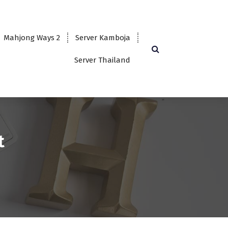
Mahjong Ways 2
Server Kamboja
Server Thailand
t