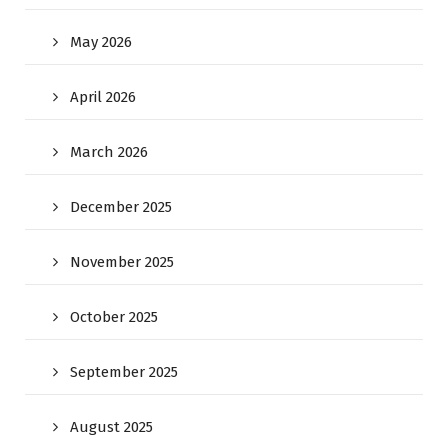
May 2026
April 2026
March 2026
December 2025
November 2025
October 2025
September 2025
August 2025