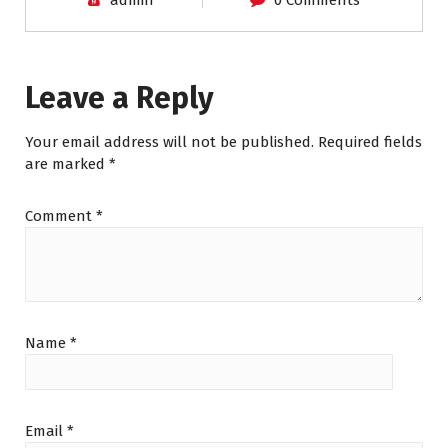
admin
0 Comments
Leave a Reply
Your email address will not be published.
Required fields
are marked
*
Comment
*
Name
*
Email
*