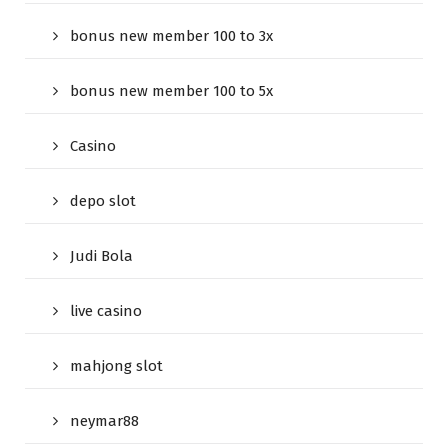
bonus new member 100 to 3x
bonus new member 100 to 5x
Casino
depo slot
Judi Bola
live casino
mahjong slot
neymar88