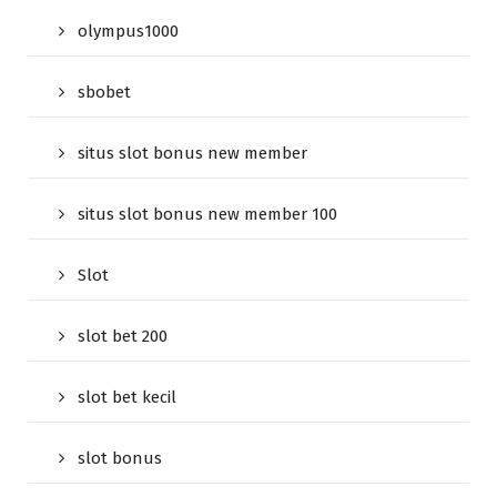
olympus1000
sbobet
situs slot bonus new member
situs slot bonus new member 100
Slot
slot bet 200
slot bet kecil
slot bonus