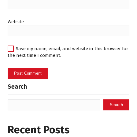
Website
Save my name, email, and website in this browser for
the next time I comment.
Search
Search
Recent Posts