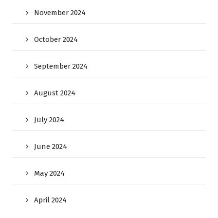
November 2024
October 2024
September 2024
August 2024
July 2024
June 2024
May 2024
April 2024