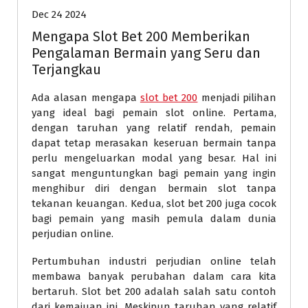
Dec 24 2024
Mengapa Slot Bet 200 Memberikan
Pengalaman Bermain yang Seru dan
Terjangkau
Ada alasan mengapa
slot bet 200
menjadi pilihan
yang ideal bagi pemain slot online. Pertama,
dengan taruhan yang relatif rendah, pemain
dapat tetap merasakan keseruan bermain tanpa
perlu mengeluarkan modal yang besar. Hal ini
sangat menguntungkan bagi pemain yang ingin
menghibur diri dengan bermain slot tanpa
tekanan keuangan. Kedua, slot bet 200 juga cocok
bagi pemain yang masih pemula dalam dunia
perjudian online.
Pertumbuhan industri perjudian online telah
membawa banyak perubahan dalam cara kita
bertaruh. Slot bet 200 adalah salah satu contoh
dari kemajuan ini. Meskipun taruhan yang relatif