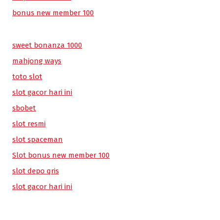
bonus new member 100
sweet bonanza 1000
mahjong ways
toto slot
slot gacor hari ini
sbobet
slot resmi
slot spaceman
Slot bonus new member 100
slot depo qris
slot gacor hari ini