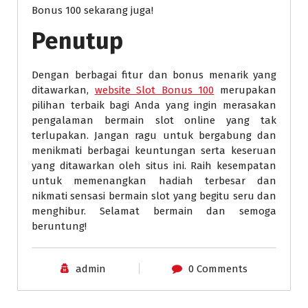
Bonus 100 sekarang juga!
Penutup
Dengan berbagai fitur dan bonus menarik yang
ditawarkan,
website Slot Bonus 100
merupakan
pilihan terbaik bagi Anda yang ingin merasakan
pengalaman bermain slot online yang tak
terlupakan. Jangan ragu untuk bergabung dan
menikmati berbagai keuntungan serta keseruan
yang ditawarkan oleh situs ini. Raih kesempatan
untuk memenangkan hadiah terbesar dan
nikmati sensasi bermain slot yang begitu seru dan
menghibur. Selamat bermain dan semoga
beruntung!
admin
0 Comments