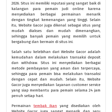
2026. Situs ini memiliki reputasi yang sangat baik di
kalangan para pemain judi online karena
menyediakan berbagai permainan menarik
dengan tingkat kemenangan yang tinggi. Selain
itu, Website Gacor juga dikenal sebagai situs yang
mudah diakses dan mudah dimenangkan,
sehingga banyak pemain yang memilih untuk
bergabung dan bermain di situs ini.
Salah satu kelebihan dari Website Gacor adalah
kemudahan dalam melakukan transaksi deposit
dan withdraw. Situs ini menyediakan berbagai
metode pembayaran yang aman dan terpercaya,
sehingga para pemain bisa melakukan transaksi
dengan cepat dan mudah. Selain itu, Website
Gacor juga menyediakan layanan customer service
yang siap membantu para pemain selama 24 jam
penuh setiap hari.
Permainan
tembak ikan
yang disediakan oleh
Website Gacor juga sangat menarik dan seru