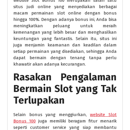
Website Slot Bonus 100 merupakan salah satu
situs judi online yang menyediakan berbagai
macam permainan slot online dengan bonus
hingga 100%. Dengan adanya bonus ini, Anda bisa
meningkatkan peluang untuk meraih
kemenangan yang lebih besar dan menghasilkan
keuntungan yang fantastis. Selain itu, situs ini
juga menjamin keamanan dan keadilan dalam
setiap permainan yang disediakan, sehingga Anda
dapat bermain dengan tenang tanpa perlu
khawatir akan adanya kecurangan.
Rasakan Pengalaman
Bermain Slot yang Tak
Terlupakan
Selain bonus yang menggiurkan,
website Slot
Bonus 100
juga memiliki beragam fitur menarik
seperti customer service yang siap membantu