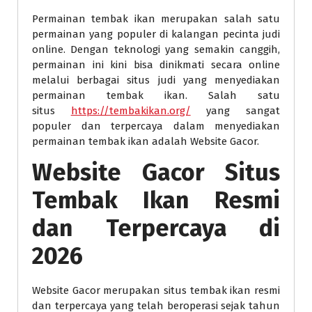
Permainan tembak ikan merupakan salah satu
permainan yang populer di kalangan pecinta judi
online. Dengan teknologi yang semakin canggih,
permainan ini kini bisa dinikmati secara online
melalui berbagai situs judi yang menyediakan
permainan tembak ikan. Salah satu
situs
https://tembakikan.org/
yang sangat
populer dan terpercaya dalam menyediakan
permainan tembak ikan adalah Website Gacor.
Website Gacor Situs
Tembak Ikan Resmi
dan Terpercaya di
2026
Website Gacor merupakan situs tembak ikan resmi
dan terpercaya yang telah beroperasi sejak tahun