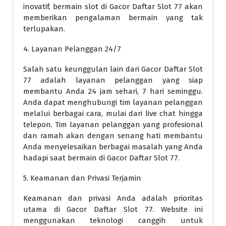
inovatif, bermain slot di Gacor Daftar Slot 77 akan
memberikan pengalaman bermain yang tak
terlupakan.
4. Layanan Pelanggan 24/7
Salah satu keunggulan lain dari Gacor Daftar Slot
77 adalah layanan pelanggan yang siap
membantu Anda 24 jam sehari, 7 hari seminggu.
Anda dapat menghubungi tim layanan pelanggan
melalui berbagai cara, mulai dari live chat hingga
telepon. Tim layanan pelanggan yang profesional
dan ramah akan dengan senang hati membantu
Anda menyelesaikan berbagai masalah yang Anda
hadapi saat bermain di Gacor Daftar Slot 77.
5. Keamanan dan Privasi Terjamin
Keamanan dan privasi Anda adalah prioritas
utama di Gacor Daftar Slot 77. Website ini
menggunakan teknologi canggih untuk