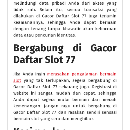
melindungi data pribadi Anda dari akses yang
tidak sah. Selain itu, semua transaksi yang
dilakukan di Gacor Daftar Slot 77 juga terjamin
keamanannya, sehingga Anda dapat bermain
dengan tenang tanpa khawatir akan kebocoran
data atau pencurian identitas.
Bergabung di Gacor
Daftar Slot 77
Jika Anda ingin
merasakan pengalaman bermain
slot
yang tak terlupakan, segera bergabung di
Gacor Daftar Slot 77 sekarang juga. Registrasi di
website ini sangat mudah dan cepat, sehingga
Anda dapat segera mulai bermain dan meraih
kemenangan. Jangan ragu untuk bergabung di
Gacor Daftar Slot 77 dan rasakan sendiri sensasi
bermain slot yang seru dan menghibur.