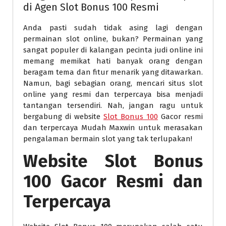
di Agen Slot Bonus 100 Resmi
Anda pasti sudah tidak asing lagi dengan
permainan slot online, bukan? Permainan yang
sangat populer di kalangan pecinta judi online ini
memang memikat hati banyak orang dengan
beragam tema dan fitur menarik yang ditawarkan.
Namun, bagi sebagian orang, mencari situs slot
online yang resmi dan terpercaya bisa menjadi
tantangan tersendiri. Nah, jangan ragu untuk
bergabung di website
Slot Bonus 100
Gacor resmi
dan terpercaya Mudah Maxwin untuk merasakan
pengalaman bermain slot yang tak terlupakan!
Website Slot Bonus
100 Gacor Resmi dan
Terpercaya