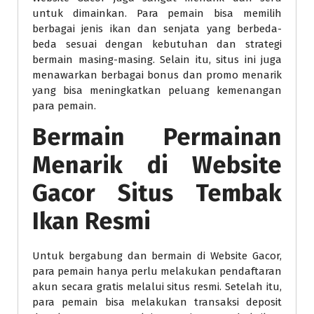
untuk dimainkan. Para pemain bisa memilih
berbagai jenis ikan dan senjata yang berbeda-
beda sesuai dengan kebutuhan dan strategi
bermain masing-masing. Selain itu, situs ini juga
menawarkan berbagai bonus dan promo menarik
yang bisa meningkatkan peluang kemenangan
para pemain.
Bermain Permainan
Menarik di Website
Gacor Situs Tembak
Ikan Resmi
Untuk bergabung dan bermain di Website Gacor,
para pemain hanya perlu melakukan pendaftaran
akun secara gratis melalui situs resmi. Setelah itu,
para pemain bisa melakukan transaksi deposit