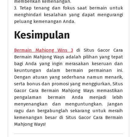
memberikan kemenangan.
3. Tetap tenang dan fokus saat bermain untuk
menghindari kesalahan yang dapat mengurangi
peluang kemenangan Anda.
Kesimpulan
Bermain Mahjong Wins 3
di Situs Gacor Cara
Bermain Mahjong Ways adalah pilihan yang tepat
bagi Anda yang ingin merasakan keseruan dan
keuntungan dalam bermain permainan ini.
Dengan aturan yang sederhana namun menarik,
serta bonus dan promosi yang menggiurkan, Situs
Gacor Cara Bermain Mahjong Ways memastikan
pengalaman bermain Anda menjadi lebih
menyenangkan dan menguntungkan. Jangan
ragu dan bergabunglah sekarang untuk meraih
kemenangan besar di Situs Gacor Cara Bermain
Mahjong Ways!