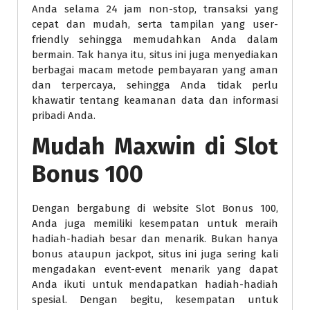
Anda selama 24 jam non-stop, transaksi yang
cepat dan mudah, serta tampilan yang user-
friendly sehingga memudahkan Anda dalam
bermain. Tak hanya itu, situs ini juga menyediakan
berbagai macam metode pembayaran yang aman
dan terpercaya, sehingga Anda tidak perlu
khawatir tentang keamanan data dan informasi
pribadi Anda.
Mudah Maxwin di Slot
Bonus 100
Dengan bergabung di website Slot Bonus 100,
Anda juga memiliki kesempatan untuk meraih
hadiah-hadiah besar dan menarik. Bukan hanya
bonus ataupun jackpot, situs ini juga sering kali
mengadakan event-event menarik yang dapat
Anda ikuti untuk mendapatkan hadiah-hadiah
spesial. Dengan begitu, kesempatan untuk