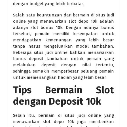
dengan budget yang lebih terbatas.
Salah satu keuntungan dari bermain di situs judi
online yang menawarkan slot depo 10k adalah
adanya slot bonus 10k. Dengan adanya bonus
tersebut, pemain memiliki kesempatan untuk
mendapatkan kemenangan yang lebih besar
tanpa harus mengeluarkan modal tambahan.
Beberapa situs judi online bahkan menawarkan
bonus deposit tambahan untuk pemain yang
melakukan deposit dengan nilai tertentu,
sehingga semakin memperbesar peluang pemain
untuk memenangkan hadiah yang lebih besar.
Tips Bermain Slot
dengan Deposit 10k
Selain itu, bermain di situs judi online yang
menawarkan slot depo 10k juga memberikan