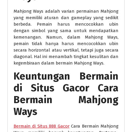
Mahjong Ways adalah varian permainan Mahjong
yang memiliki aturan dan gameplay yang sedikit
berbeda. Pemain harus mencocokkan ubin
dengan simbol yang sama untuk mendapatkan
kemenangan. Namun, dalam Mahjong Ways,
pemain tidak hanya harus mencocokkan ubin
secara horizontal atau vertikal, tetapi juga secara
diagonal. Hal ini menambah tingkat kesulitan dan
kegembiraan dalam bermain Mahjong Ways.
Keuntungan Bermain
di Situs Gacor Cara
Bermain Mahjong
Ways
Bermain di Situs 888 Gacor
Cara Bermain Mahjong