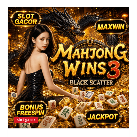
slot gacor