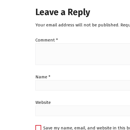
Leave a Reply
Your email address will not be published.
Requ
Comment
*
Name
*
Website
Save my name, email, and website in this b