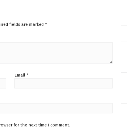
ired fields are marked
*
Email
*
rowser for the next time I comment.