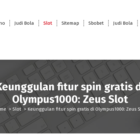
ino
Judi Bola
Slot
Sitemap
Sbobet
Judi Bola
Keunggulan fitur spin gratis d
Olympus1000: Zeus Slot
me
>
Slot
>
Keunggulan fitur spin gratis di Olympus1000: Zeus S