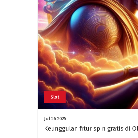
Slot
Jul 26 2025
Keunggulan fitur spin gratis di 