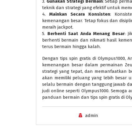
3.
Gunakan Strategi Bermain
: Setiap perma
teknik dan strategi yang efektif untuk me
4.
Mainkan Secara Konsisten
: Konsis
kemenangan besar. Tetap fokus dan disip
meraih jackpot.
5.
Berhenti Saat Anda Menang Besar
: J
berhenti bermain dan nikmati hasil kem
terus bermain hingga kalah.
Dengan tips spin gratis di Olympus1000,
kemenangan besar dalam permainan Zeus
strategi yang tepat, dan memanfaatkan b
akan memiliki peluang yang lebih besar
selalu bermain dengan tanggung jawab dan m
judi online seperti Olympus1000. Semoga a
panduan bermain dan tips spin gratis di O
admin