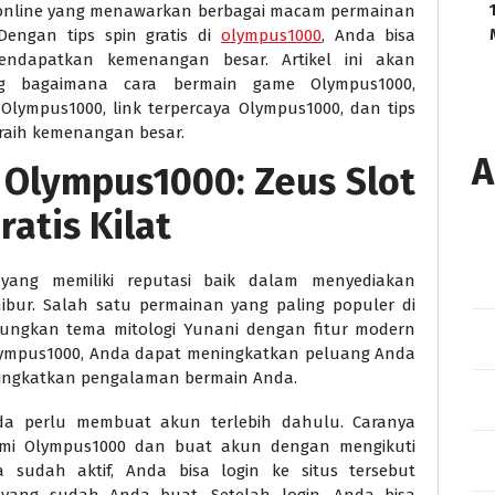
i online yang menawarkan berbagai macam permainan
Dengan tips spin gratis di
olympus1000
, Anda bisa
ndapatkan kemenangan besar. Artikel ini akan
g bagaimana cara bermain game Olympus1000,
lympus1000, link terpercaya Olympus1000, dan tips
raih kemenangan besar.
A
 Olympus1000: Zeus Slot
ratis Kilat
 yang memiliki reputasi baik dalam menyediakan
bur. Salah satu permainan yang paling populer di
abungkan tema mitologi Yunani dengan fitur modern
 Olympus1000, Anda dapat meningkatkan peluang Anda
ingkatkan pengalaman bermain Anda.
da perlu membuat akun terlebih dahulu. Caranya
smi Olympus1000 dan buat akun dengan mengikuti
sudah aktif, Anda bisa login ke situs tersebut