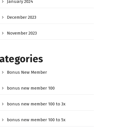
January 2024
December 2023
November 2023
ategories
Bonus New Member
bonus new member 100
bonus new member 100 to 3x
bonus new member 100 to 5x