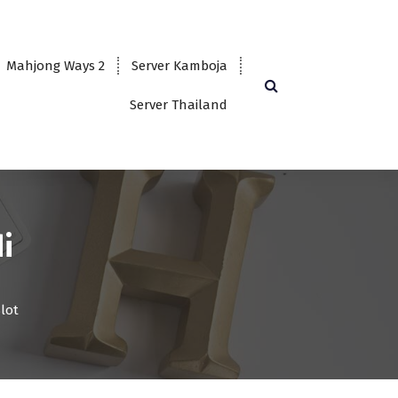
Mahjong Ways 2
Server Kamboja
Server Thailand
i
lot