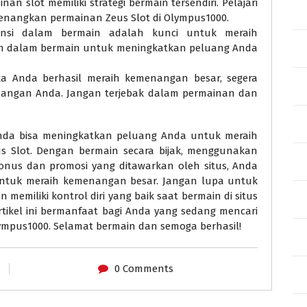
inan slot memiliki strategi bermain tersendiri. Pelajari
menangkan permainan Zeus Slot di Olympus1000.
tensi dalam bermain adalah kunci untuk meraih
lin dalam bermain untuk meningkatkan peluang Anda
ika Anda berhasil meraih kemenangan besar, segera
enangan Anda. Jangan terjebak dalam permainan dan
 Anda bisa meningkatkan peluang Anda untuk meraih
 Slot. Dengan bermain secara bijak, menggunakan
onus dan promosi yang ditawarkan oleh situs, Anda
 untuk meraih kemenangan besar. Jangan lupa untuk
emiliki kontrol diri yang baik saat bermain di situs
rtikel ini bermanfaat bagi Anda yang sedang mencari
lympus1000. Selamat bermain dan semoga berhasil!
0 Comments