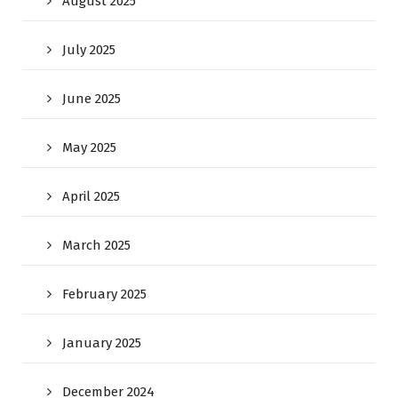
August 2025
July 2025
June 2025
May 2025
April 2025
March 2025
February 2025
January 2025
December 2024