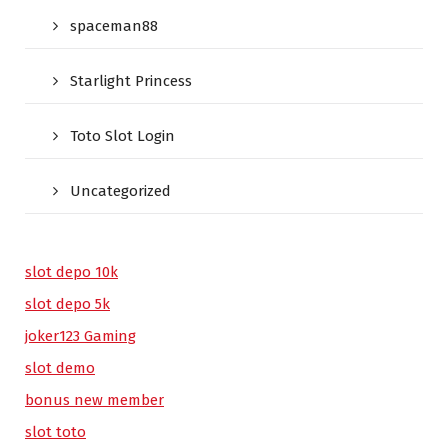
spaceman88
Starlight Princess
Toto Slot Login
Uncategorized
slot depo 10k
slot depo 5k
joker123 Gaming
slot demo
bonus new member
slot toto