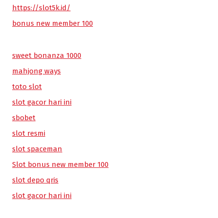
https://slot5k.id/
bonus new member 100
sweet bonanza 1000
mahjong ways
toto slot
slot gacor hari ini
sbobet
slot resmi
slot spaceman
Slot bonus new member 100
slot depo qris
slot gacor hari ini