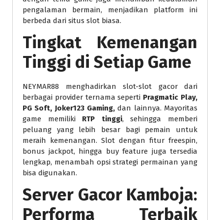
pengalaman bermain, menjadikan platform ini
berbeda dari situs slot biasa.
Tingkat Kemenangan
Tinggi di Setiap Game
NEYMAR88 menghadirkan slot-slot gacor dari
berbagai provider ternama seperti
Pragmatic Play,
PG Soft, Joker123 Gaming,
dan lainnya. Mayoritas
game memiliki
RTP tinggi
, sehingga memberi
peluang yang lebih besar bagi pemain untuk
meraih kemenangan. Slot dengan fitur freespin,
bonus jackpot, hingga buy feature juga tersedia
lengkap, menambah opsi strategi permainan yang
bisa digunakan.
Server Gacor Kamboja:
Performa Terbaik