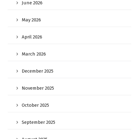
June 2026
May 2026
April 2026
March 2026
December 2025
November 2025
October 2025
September 2025