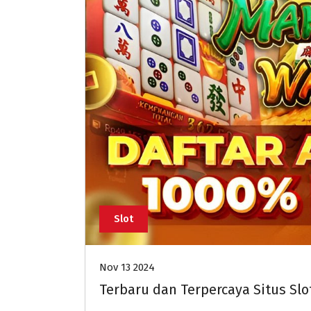
Slot
Nov 13 2024
Terbaru dan Terpercaya Situs Sl