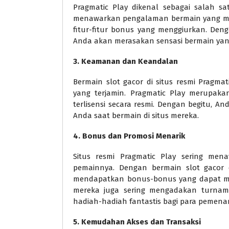
Pragmatic Play dikenal sebagai salah sa
menawarkan pengalaman bermain yang me
fitur-fitur bonus yang menggiurkan. Denga
Anda akan merasakan sensasi bermain yang 
3. Keamanan dan Keandalan
Bermain slot gacor di situs resmi Prag
yang terjamin. Pragmatic Play merupak
terlisensi secara resmi. Dengan begitu, A
Anda saat bermain di situs mereka.
4. Bonus dan Promosi Menarik
Situs resmi Pragmatic Play sering me
pemainnya. Dengan bermain slot gacor 
mendapatkan bonus-bonus yang dapat me
mereka juga sering mengadakan turname
hadiah-hadiah fantastis bagi para pemena
5. Kemudahan Akses dan Transaksi