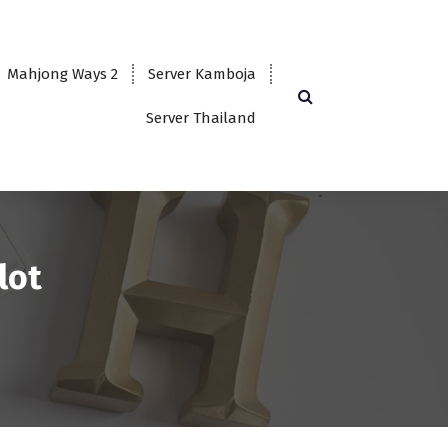
Mahjong Ways 2
Server Kamboja
Server Thailand
lot