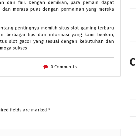
 dan fair. Dengan demikian, para pemain dapat
 dan merasa puas dengan permainan yang mereka
entang pentingnya memilih situs slot gaming terbaru
 berbagai tips dan informasi yang kami berikan,
itus slot gacor yang sesuai dengan kebutuhan dan
emoga sukses
C
0 Comments
ired fields are marked
*