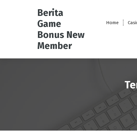
S
k
Berita
i
Game
Home
Cas
p
t
Bonus New
o
Member
c
o
n
t
e
n
Te
t