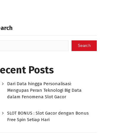
earch
Search
ecent Posts
Dari Data hingga Personalisasi:
Mengupas Peran Teknologi Big Data
dalam Fenomena Slot Gacor
SLOT BONUS : Slot Gacor dengan Bonus
Free Spin Setiap Hari