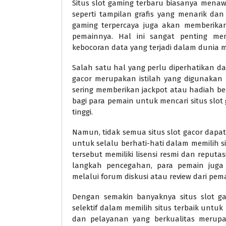
Situs slot gaming terbaru biasanya menawa
seperti tampilan grafis yang menarik dan g
gaming terpercaya juga akan memberika
pemainnya. Hal ini sangat penting m
kebocoran data yang terjadi dalam dunia 
Salah satu hal yang perlu diperhatikan dal
gacor merupakan istilah yang digunakan
sering memberikan jackpot atau hadiah be
bagi para pemain untuk mencari situs sl
tinggi.
Namun, tidak semua situs slot gacor dapat 
untuk selalu berhati-hati dalam memilih si
tersebut memiliki lisensi resmi dan reputa
langkah pencegahan, para pemain juga d
melalui forum diskusi atau review dari pema
Dengan semakin banyaknya situs slot g
selektif dalam memilih situs terbaik unt
dan pelayanan yang berkualitas merup