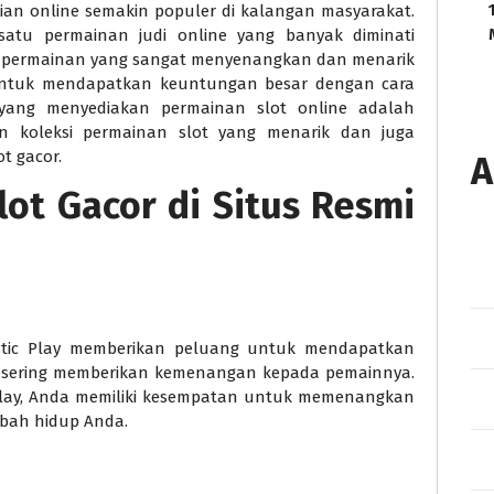
judian online semakin populer di kalangan masyarakat.
atu permainan judi online yang banyak diminati
an permainan yang sangat menyenangkan dan menarik
ntuk mendapatkan keuntungan besar dengan cara
 yang menyediakan permainan slot online adalah
gan koleksi permainan slot yang menarik dan juga
t gacor.
A
ot Gacor di Situs Resmi
matic Play memberikan peluang untuk mendapatkan
ng sering memberikan kemenangan kepada pemainnya.
 Play, Anda memiliki kesempatan untuk memenangkan
bah hidup Anda.