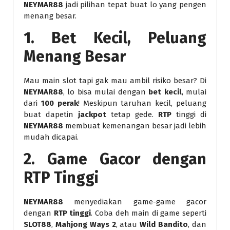
NEYMAR88
jadi pilihan tepat buat lo yang pengen
menang besar.
1.
Bet Kecil, Peluang
Menang Besar
Mau main slot tapi gak mau ambil risiko besar? Di
NEYMAR88
, lo bisa mulai dengan
bet kecil
, mulai
dari
100 perak
! Meskipun taruhan kecil, peluang
buat dapetin
jackpot
tetap gede.
RTP
tinggi di
NEYMAR88
membuat kemenangan besar jadi lebih
mudah dicapai.
2.
Game Gacor dengan
RTP Tinggi
NEYMAR88
menyediakan game-game gacor
dengan
RTP tinggi
. Coba deh main di game seperti
SLOT88
,
Mahjong Ways 2
, atau
Wild Bandito
, dan