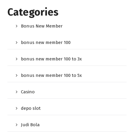
Categories
Bonus New Member
bonus new member 100
bonus new member 100 to 3x
bonus new member 100 to 5x
Casino
depo slot
Judi Bola