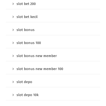
slot bet 200
slot bet kecil
slot bonus
slot bonus 100
slot bonus new member
slot bonus new member 100
slot depo
slot depo 10k