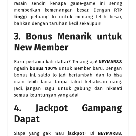
rasain sendiri kenapa game-game ini sering
memberikan kemenangan besar. Dengan
RTP
tinggi
, peluang lo untuk menang lebih besar,
bahkan dengan taruhan kecil sekalipun!
3.
Bonus Menarik untuk
New Member
Baru pertama kali daftar? Tenang aja!
NEYMAR88
ngasih
bonus 100%
untuk member baru. Dengan
bonus ini, saldo lo jadi bertambah, dan lo bisa
main lebih lama tanpa takut kehabisan uang.
Jadi, jangan ragu untuk gabung dan nikmati
semua keuntungan yang ada!
4.
Jackpot Gampang
Dapat
Siapa yang gak mau
jackpot
? Di
NEYMAR88
,