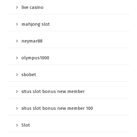
live casino
mahjong slot
neymar88
olympus1000
sbobet
situs slot bonus new member
situs slot bonus new member 100
Slot