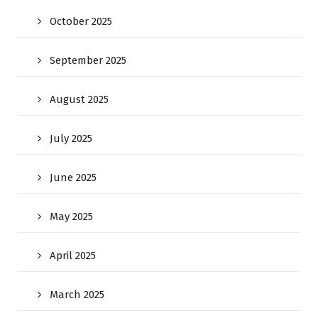
October 2025
September 2025
August 2025
July 2025
June 2025
May 2025
April 2025
March 2025