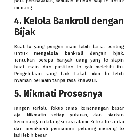
pola pembayaran, semakin mudah bagi lo untuk
menang.
4.
Kelola Bankroll dengan
Bijak
Buat lo yang pengen main lebih lama, penting
untuk
mengelola bankroll
dengan bijak.
Tentukan berapa banyak uang yang lo siapin
buat main, dan pastikan lo gak melebihi itu.
Pengelolaan yang baik bakal bikin lo lebih
nyaman bermain tanpa rasa khawatir.
5.
Nikmati Prosesnya
Jangan terlalu fokus sama kemenangan besar
aja. Nikmatin setiap putaran, dan biarkan
kemenangan datang secara alami. Ketika lo santai
dan menikmati permainan, peluang menang lo
jadi lebih besar.