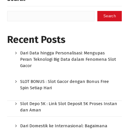
Search
Recent Posts
Dari Data hingga Personalisasi: Mengupas
Peran Teknologi Big Data dalam Fenomena Slot
Gacor
SLOT BONUS : Slot Gacor dengan Bonus Free
Spin Setiap Hari
Slot Depo 5K : Link Slot Deposit 5K Proses Instan
dan Aman
Dari Domestik ke Internasional: Bagaimana