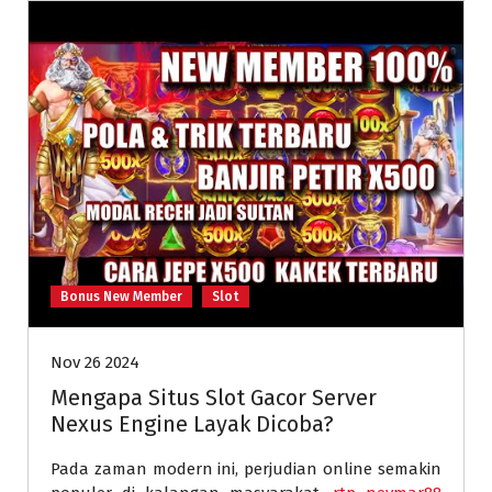
Bonus New Member
Slot
Nov 26 2024
Mengapa Situs Slot Gacor Server
Nexus Engine Layak Dicoba?
Pada zaman modern ini, perjudian online semakin