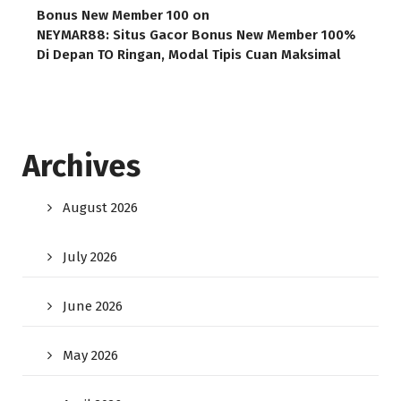
Bonus New Member 100
on
NEYMAR88: Situs Gacor Bonus New Member 100%
Di Depan TO Ringan, Modal Tipis Cuan Maksimal
Archives
August 2026
July 2026
June 2026
May 2026