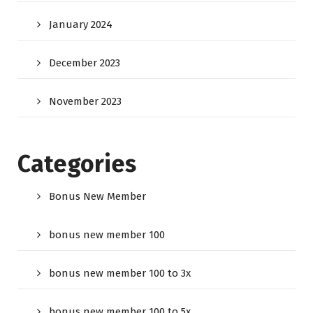
January 2024
December 2023
November 2023
Categories
Bonus New Member
bonus new member 100
bonus new member 100 to 3x
bonus new member 100 to 5x