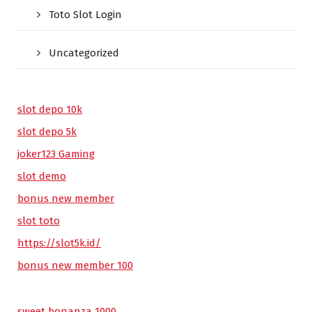
Toto Slot Login
Uncategorized
slot depo 10k
slot depo 5k
joker123 Gaming
slot demo
bonus new member
slot toto
https://slot5k.id/
bonus new member 100
sweet bonanza 1000