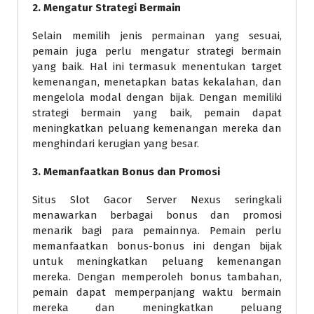
2. Mengatur Strategi Bermain
Selain memilih jenis permainan yang sesuai,
pemain juga perlu mengatur strategi bermain
yang baik. Hal ini termasuk menentukan target
kemenangan, menetapkan batas kekalahan, dan
mengelola modal dengan bijak. Dengan memiliki
strategi bermain yang baik, pemain dapat
meningkatkan peluang kemenangan mereka dan
menghindari kerugian yang besar.
3. Memanfaatkan Bonus dan Promosi
Situs Slot Gacor Server Nexus seringkali
menawarkan berbagai bonus dan promosi
menarik bagi para pemainnya. Pemain perlu
memanfaatkan bonus-bonus ini dengan bijak
untuk meningkatkan peluang kemenangan
mereka. Dengan memperoleh bonus tambahan,
pemain dapat memperpanjang waktu bermain
mereka dan meningkatkan peluang