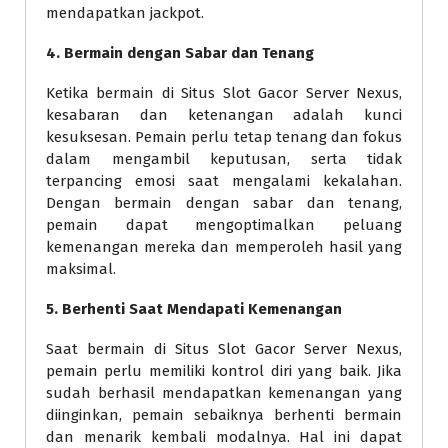
mendapatkan jackpot.
4. Bermain dengan Sabar dan Tenang
Ketika bermain di Situs Slot Gacor Server Nexus,
kesabaran dan ketenangan adalah kunci
kesuksesan. Pemain perlu tetap tenang dan fokus
dalam mengambil keputusan, serta tidak
terpancing emosi saat mengalami kekalahan.
Dengan bermain dengan sabar dan tenang,
pemain dapat mengoptimalkan peluang
kemenangan mereka dan memperoleh hasil yang
maksimal.
5. Berhenti Saat Mendapati Kemenangan
Saat bermain di Situs Slot Gacor Server Nexus,
pemain perlu memiliki kontrol diri yang baik. Jika
sudah berhasil mendapatkan kemenangan yang
diinginkan, pemain sebaiknya berhenti bermain
dan menarik kembali modalnya. Hal ini dapat