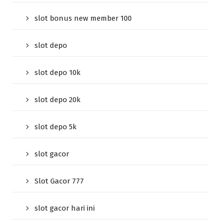
slot bonus new member 100
slot depo
slot depo 10k
slot depo 20k
slot depo 5k
slot gacor
Slot Gacor 777
slot gacor hari ini