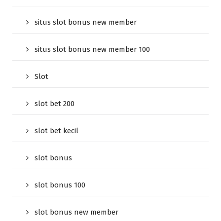
situs slot bonus new member
situs slot bonus new member 100
Slot
slot bet 200
slot bet kecil
slot bonus
slot bonus 100
slot bonus new member