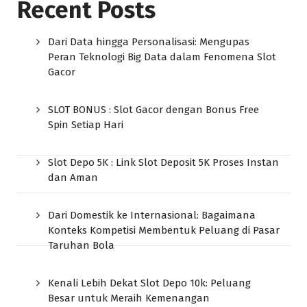
Recent Posts
Dari Data hingga Personalisasi: Mengupas
Peran Teknologi Big Data dalam Fenomena Slot
Gacor
SLOT BONUS : Slot Gacor dengan Bonus Free
Spin Setiap Hari
Slot Depo 5K : Link Slot Deposit 5K Proses Instan
dan Aman
Dari Domestik ke Internasional: Bagaimana
Konteks Kompetisi Membentuk Peluang di Pasar
Taruhan Bola
Kenali Lebih Dekat Slot Depo 10k: Peluang
Besar untuk Meraih Kemenangan