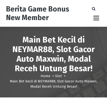
S
Berita Game Bonus
k
i
New Member
p
t
o
c
Main Bet Kecil di
o
n
NEYMAR88, Slot Gacor
t
e
Auto Maxwin, Modal
n
t
Receh Untung Besar!
Home
>
Slot
>
Main Bet Kecil di NEYMAR88, Slot Gacor Auto Maxwin,
Modal Receh Untung Besar!