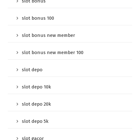
slot bonus
slot bonus 100
slot bonus new member
slot bonus new member 100
slot depo
slot depo 10k
slot depo 20k
slot depo 5k
slot gacor