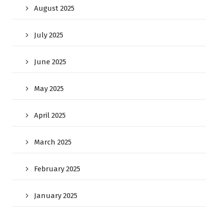
August 2025
July 2025
June 2025
May 2025
April 2025
March 2025
February 2025
January 2025