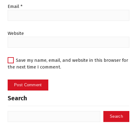
Email
*
Website
Save my name, email, and website in this browser for
the next time I comment.
Search
Search