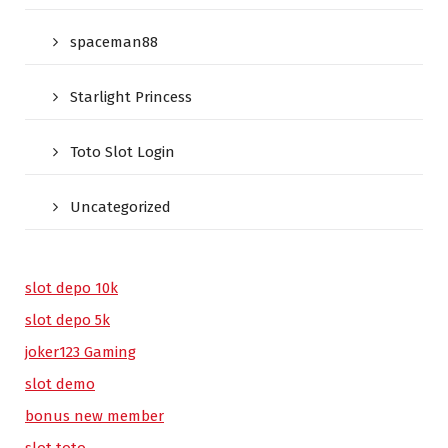
spaceman88
Starlight Princess
Toto Slot Login
Uncategorized
slot depo 10k
slot depo 5k
joker123 Gaming
slot demo
bonus new member