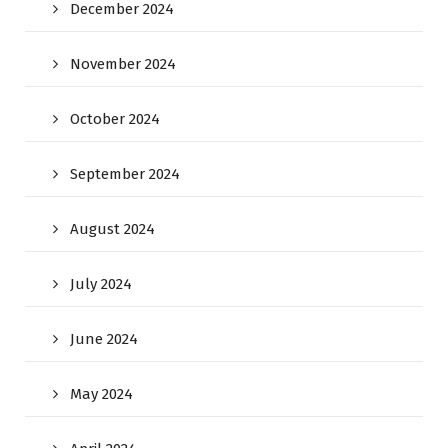
December 2024
November 2024
October 2024
September 2024
August 2024
July 2024
June 2024
May 2024