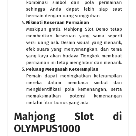
kombinasi simbol dan pola permainan
sehingga Anda dapat lebih siap saat
bermain dengan uang sungguhan.
Nikmati Keseruan Permainan
Meskipun gratis, Mahjong Slot Demo tetap
memberikan keseruan yang sama seperti
versi uang asli. Desain visual yang menarik,
efek suara yang menyenangkan, dan tema
yang kaya akan budaya Tiongkok membuat
permainan ini tetap menghibur dan menarik.
Peluang Mengasah Keterampilan
Pemain dapat meningkatkan keterampilan
mereka dalam membaca simbol dan
mengidentifikasi pola kemenangan, serta
memaksimalkan potensi kemenangan
melalui fitur bonus yang ada.
Mahjong Slot di
OLYMPUS1000