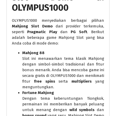
OLYMPUS1000
OLYMPUS1000 menyediakan berbagai pilihan
Mahjong Slot Demo
dari provider terkemuka,
seperti
Pragmatic Play
dan
PG Soft
. Berikut
adalah beberapa game Mahjong Slot yang bisa
Anda coba di mode demo:
Mahjong 88
Slot ini menawarkan tema klasik Mahjong
dengan simbol-simbol tradisional dan fitur
bonus menarik. Anda bisa mencoba game ini
secara gratis di OLYMPUS1000 dan menikmati
fitur
free spins
serta
multipliers
yang
menguntungkan.
Fortune Mahjong
Dengan tema keberuntungan Tiongkok,
permainan ini memberikan banyak peluang
untuk menang dengan
wild symbols
dan
bonus round
yang seru. Mahjong Slot Demo