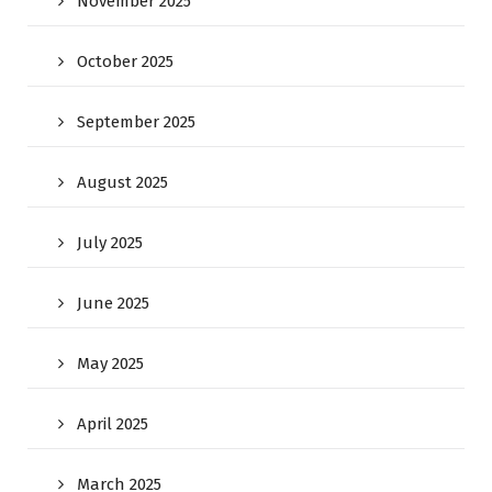
November 2025
October 2025
September 2025
August 2025
July 2025
June 2025
May 2025
April 2025
March 2025