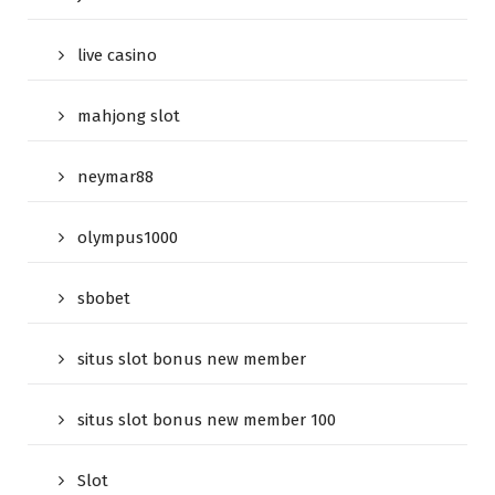
live casino
mahjong slot
neymar88
olympus1000
sbobet
situs slot bonus new member
situs slot bonus new member 100
Slot