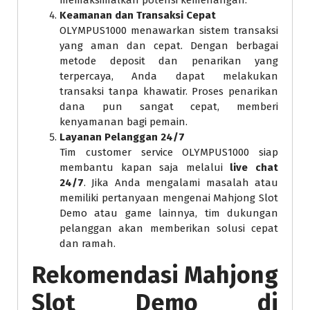
Keamanan dan Transaksi Cepat
OLYMPUS1000 menawarkan sistem transaksi
yang aman dan cepat. Dengan berbagai
metode deposit dan penarikan yang
terpercaya, Anda dapat melakukan
transaksi tanpa khawatir. Proses penarikan
dana pun sangat cepat, memberi
kenyamanan bagi pemain.
Layanan Pelanggan 24/7
Tim customer service OLYMPUS1000 siap
membantu kapan saja melalui
live chat
24/7
. Jika Anda mengalami masalah atau
memiliki pertanyaan mengenai Mahjong Slot
Demo atau game lainnya, tim dukungan
pelanggan akan memberikan solusi cepat
dan ramah.
Rekomendasi Mahjong
Slot Demo di