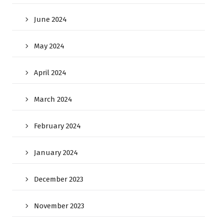
June 2024
May 2024
April 2024
March 2024
February 2024
January 2024
December 2023
November 2023