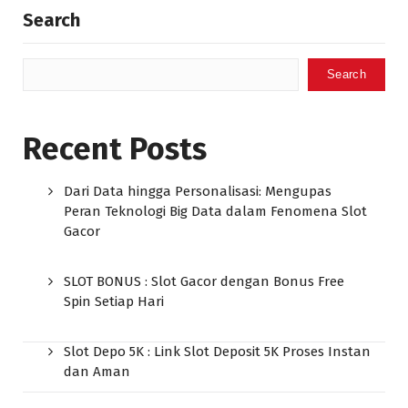
Search
Search
Recent Posts
Dari Data hingga Personalisasi: Mengupas
Peran Teknologi Big Data dalam Fenomena Slot
Gacor
SLOT BONUS : Slot Gacor dengan Bonus Free
Spin Setiap Hari
Slot Depo 5K : Link Slot Deposit 5K Proses Instan
dan Aman