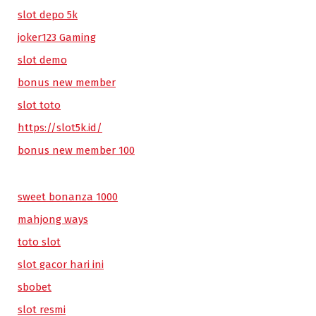
slot depo 5k
joker123 Gaming
slot demo
bonus new member
slot toto
https://slot5k.id/
bonus new member 100
sweet bonanza 1000
mahjong ways
toto slot
slot gacor hari ini
sbobet
slot resmi