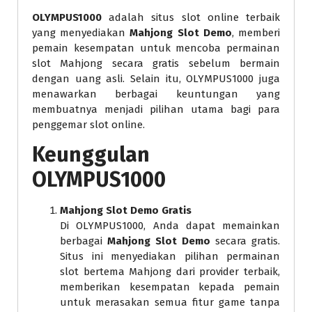
OLYMPUS1000
adalah situs slot online terbaik
yang menyediakan
Mahjong Slot Demo
, memberi
pemain kesempatan untuk mencoba permainan
slot Mahjong secara gratis sebelum bermain
dengan uang asli. Selain itu, OLYMPUS1000 juga
menawarkan berbagai keuntungan yang
membuatnya menjadi pilihan utama bagi para
penggemar slot online.
Keunggulan
OLYMPUS1000
Mahjong Slot Demo Gratis
Di OLYMPUS1000, Anda dapat memainkan
berbagai
Mahjong Slot Demo
secara gratis.
Situs ini menyediakan pilihan permainan
slot bertema Mahjong dari provider terbaik,
memberikan kesempatan kepada pemain
untuk merasakan semua fitur game tanpa