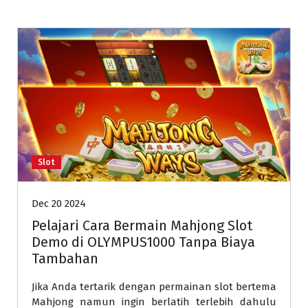
Slot
Dec 20 2024
Pelajari Cara Bermain Mahjong Slot
Demo di OLYMPUS1000 Tanpa Biaya
Tambahan
Jika Anda tertarik dengan permainan slot bertema
Mahjong namun ingin berlatih terlebih dahulu