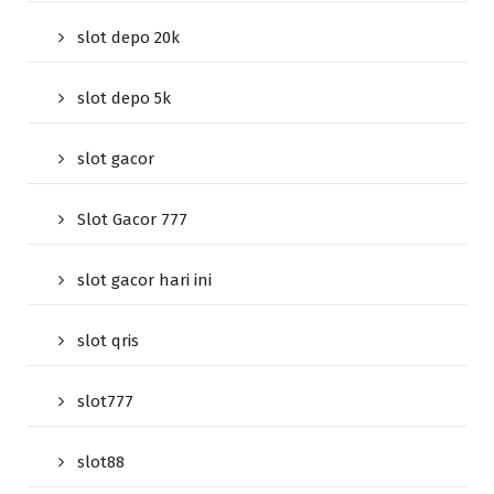
slot depo 20k
slot depo 5k
slot gacor
Slot Gacor 777
slot gacor hari ini
slot qris
slot777
slot88