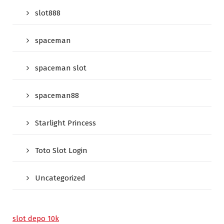
slot888
spaceman
spaceman slot
spaceman88
Starlight Princess
Toto Slot Login
Uncategorized
slot depo 10k