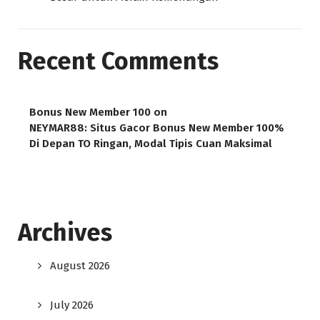
Recent Comments
Bonus New Member 100
on
NEYMAR88: Situs Gacor Bonus New Member 100%
Di Depan TO Ringan, Modal Tipis Cuan Maksimal
Archives
August 2026
July 2026