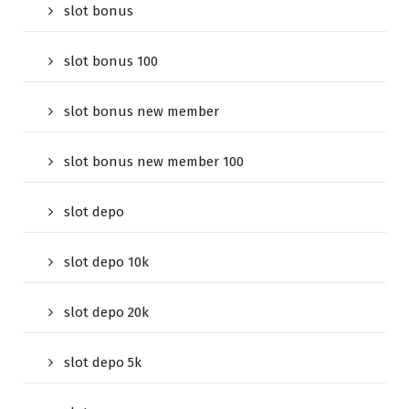
slot bonus
slot bonus 100
slot bonus new member
slot bonus new member 100
slot depo
slot depo 10k
slot depo 20k
slot depo 5k