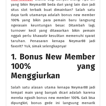
yang bikin Neymar88 beda dari yang lain dan jadi
situs slot terbaik buat dimainkan? Salah satu
daya tarik utamanya adalah bonus new member
100% yang bikin para pemain baru langsung
ngerasain keuntungan besar. Ditambah lagi,
turnover kecil yang ditawarkan bikin pemain
nggak perlu khawatir kesulitan memenuhi syarat
taruhan. Penasaran kenapa Neymar88 jadi
favorit? Yuk, simak selengkapnya!
1. Bonus New Member
100% yang
Menggiurkan
Salah satu alasan utama kenapa Neymar88 jadi
tempat main yang banyak dicari adalah karena
mereka ngasih bonus new member 100%. Gak bisa
dipungkiri, bonus gede ini langsung menarik