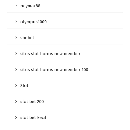
neymar88
olympus1000
sbobet
situs slot bonus new member
situs slot bonus new member 100
Slot
slot bet 200
slot bet kecil