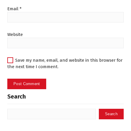
Email
*
Website
Save my name, email, and website in this browser for
the next time I comment.
Search
Search