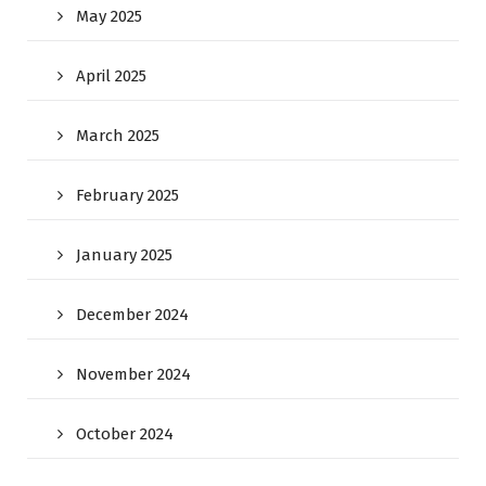
May 2025
April 2025
March 2025
February 2025
January 2025
December 2024
November 2024
October 2024