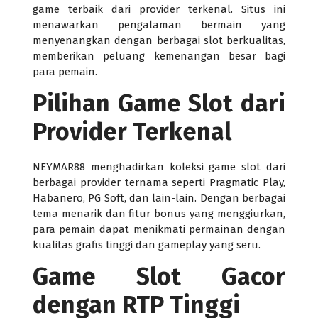
game terbaik dari provider terkenal. Situs ini
menawarkan pengalaman bermain yang
menyenangkan dengan berbagai slot berkualitas,
memberikan peluang kemenangan besar bagi
para pemain.
Pilihan Game Slot dari
Provider Terkenal
NEYMAR88 menghadirkan koleksi game slot dari
berbagai provider ternama seperti Pragmatic Play,
Habanero, PG Soft, dan lain-lain. Dengan berbagai
tema menarik dan fitur bonus yang menggiurkan,
para pemain dapat menikmati permainan dengan
kualitas grafis tinggi dan gameplay yang seru.
Game Slot Gacor
dengan RTP Tinggi