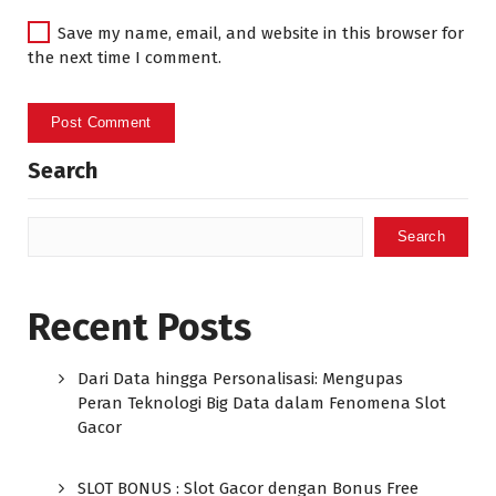
Save my name, email, and website in this browser for
the next time I comment.
Search
Search
Recent Posts
Dari Data hingga Personalisasi: Mengupas
Peran Teknologi Big Data dalam Fenomena Slot
Gacor
SLOT BONUS : Slot Gacor dengan Bonus Free