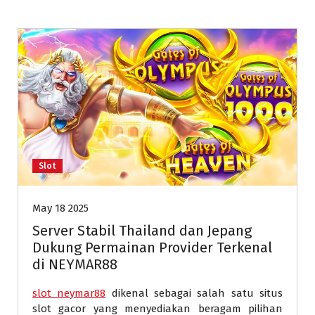
Slot
May 18 2025
Server Stabil Thailand dan Jepang
Dukung Permainan Provider Terkenal
di NEYMAR88
slot neymar88
dikenal sebagai salah satu situs
slot gacor yang menyediakan beragam pilihan