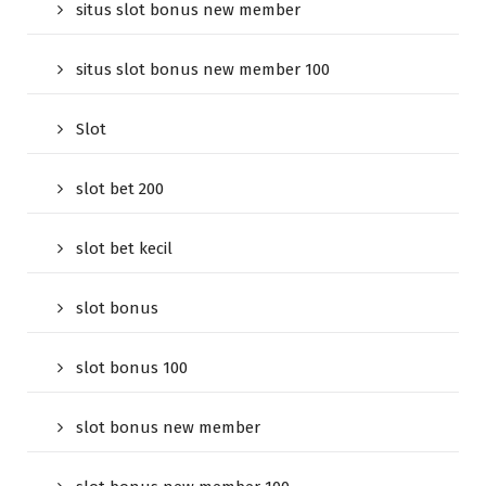
situs slot bonus new member
situs slot bonus new member 100
Slot
slot bet 200
slot bet kecil
slot bonus
slot bonus 100
slot bonus new member