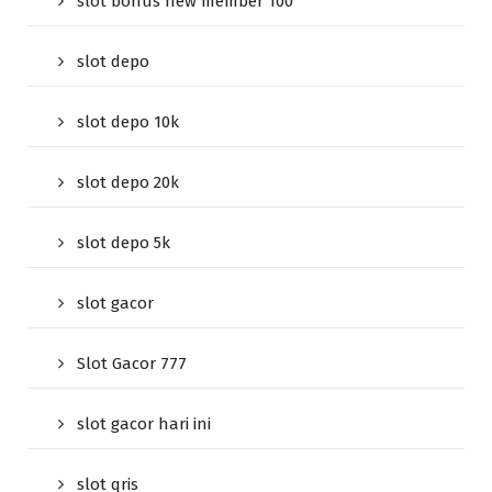
slot bonus new member 100
slot depo
slot depo 10k
slot depo 20k
slot depo 5k
slot gacor
Slot Gacor 777
slot gacor hari ini
slot qris