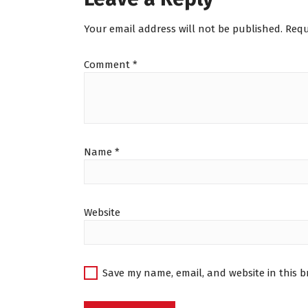
Your email address will not be published.
Requ
Comment
*
Name
*
Website
Save my name, email, and website in this b