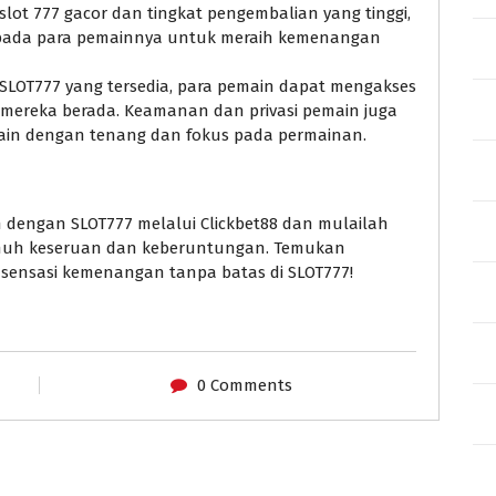
slot 777 gacor dan tingkat pengembalian yang tinggi,
pada para pemainnya untuk meraih kemenangan
 SLOT777 yang tersedia, para pemain dapat mengakses
 mereka berada. Keamanan dan privasi pemain juga
main dengan tenang dan fokus pada permainan.
 dengan SLOT777 melalui Clickbet88 dan mulailah
enuh keseruan dan keberuntungan. Temukan
 sensasi kemenangan tanpa batas di SLOT777!
0 Comments