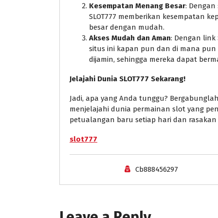
Kesempatan Menang Besar
: Dengan 
SLOT777 memberikan kesempatan ke
besar dengan mudah.
Akses Mudah dan Aman
: Dengan link
situs ini kapan pun dan di mana pun
dijamin, sehingga mereka dapat ber
Jelajahi Dunia SLOT777 Sekarang!
Jadi, apa yang Anda tunggu? Bergabunglah
menjelajahi dunia permainan slot yang p
petualangan baru setiap hari dan rasakan
slot777
Cb888456297
Leave a Reply