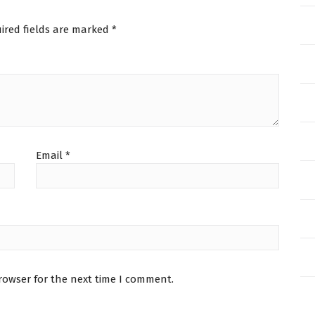
ired fields are marked
*
Email
*
rowser for the next time I comment.