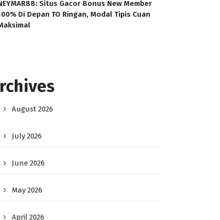
NEYMAR88: Situs Gacor Bonus New Member
100% Di Depan TO Ringan, Modal Tipis Cuan
Maksimal
rchives
August 2026
July 2026
June 2026
May 2026
April 2026