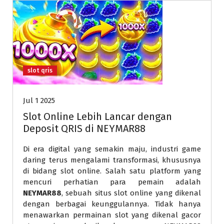
slot qris
Jul 1 2025
Slot Online Lebih Lancar dengan
Deposit QRIS di NEYMAR88
Di era digital yang semakin maju, industri game
daring terus mengalami transformasi, khususnya
di bidang slot online. Salah satu platform yang
mencuri perhatian para pemain adalah
NEYMAR88
, sebuah situs slot online yang dikenal
dengan berbagai keunggulannya. Tidak hanya
menawarkan permainan slot yang dikenal gacor