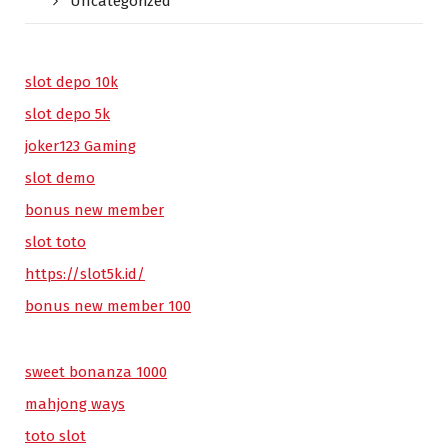
Uncategorized
slot depo 10k
slot depo 5k
joker123 Gaming
slot demo
bonus new member
slot toto
https://slot5k.id/
bonus new member 100
sweet bonanza 1000
mahjong ways
toto slot