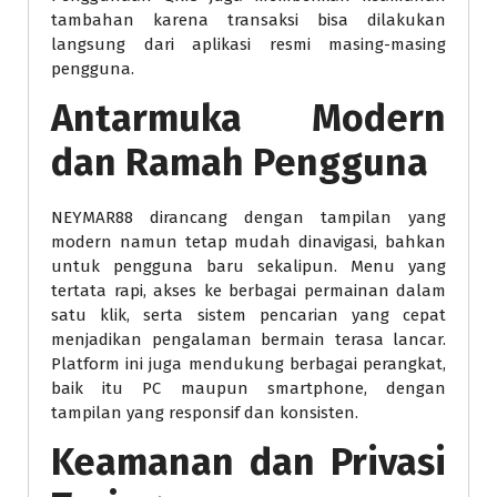
tambahan karena transaksi bisa dilakukan
langsung dari aplikasi resmi masing-masing
pengguna.
Antarmuka Modern
dan Ramah Pengguna
NEYMAR88 dirancang dengan tampilan yang
modern namun tetap mudah dinavigasi, bahkan
untuk pengguna baru sekalipun. Menu yang
tertata rapi, akses ke berbagai permainan dalam
satu klik, serta sistem pencarian yang cepat
menjadikan pengalaman bermain terasa lancar.
Platform ini juga mendukung berbagai perangkat,
baik itu PC maupun smartphone, dengan
tampilan yang responsif dan konsisten.
Keamanan dan Privasi