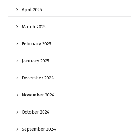
April 2025
March 2025
February 2025
January 2025
December 2024
November 2024
October 2024
September 2024