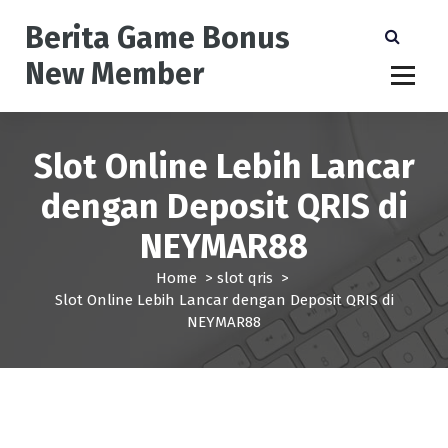
S
Berita Game Bonus
k
i
New Member
p
t
o
c
Slot Online Lebih Lancar
o
n
dengan Deposit QRIS di
t
e
NEYMAR88
n
t
Home
>
slot qris
>
Slot Online Lebih Lancar dengan Deposit QRIS di
NEYMAR88