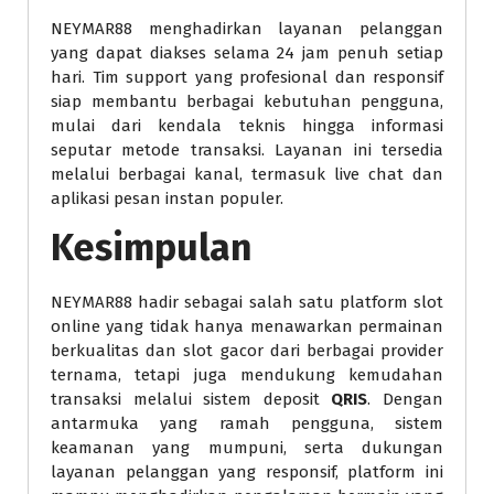
NEYMAR88 menghadirkan layanan pelanggan
yang dapat diakses selama 24 jam penuh setiap
hari. Tim support yang profesional dan responsif
siap membantu berbagai kebutuhan pengguna,
mulai dari kendala teknis hingga informasi
seputar metode transaksi. Layanan ini tersedia
melalui berbagai kanal, termasuk live chat dan
aplikasi pesan instan populer.
Kesimpulan
NEYMAR88 hadir sebagai salah satu platform slot
online yang tidak hanya menawarkan permainan
berkualitas dan slot gacor dari berbagai provider
ternama, tetapi juga mendukung kemudahan
transaksi melalui sistem deposit
QRIS
. Dengan
antarmuka yang ramah pengguna, sistem
keamanan yang mumpuni, serta dukungan
layanan pelanggan yang responsif, platform ini