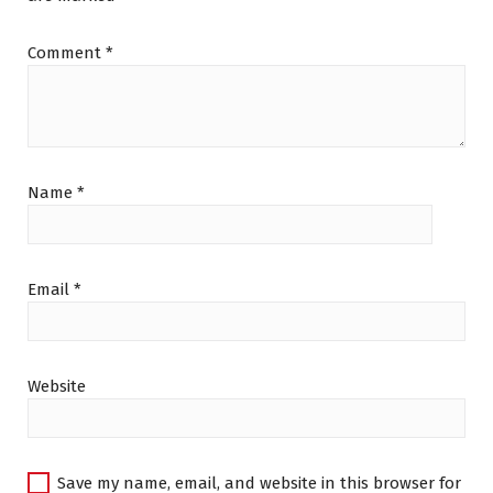
Comment
*
Name
*
Email
*
Website
Save my name, email, and website in this browser for