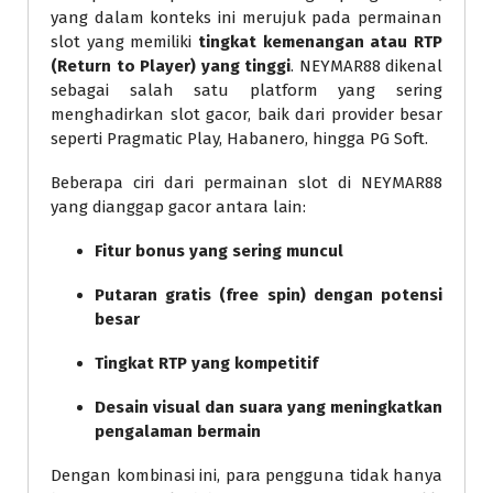
yang dalam konteks ini merujuk pada permainan
slot yang memiliki
tingkat kemenangan atau RTP
(Return to Player) yang tinggi
. NEYMAR88 dikenal
sebagai salah satu platform yang sering
menghadirkan slot gacor, baik dari provider besar
seperti Pragmatic Play, Habanero, hingga PG Soft.
Beberapa ciri dari permainan slot di NEYMAR88
yang dianggap gacor antara lain:
Fitur bonus yang sering muncul
Putaran gratis (free spin) dengan potensi
besar
Tingkat RTP yang kompetitif
Desain visual dan suara yang meningkatkan
pengalaman bermain
Dengan kombinasi ini, para pengguna tidak hanya