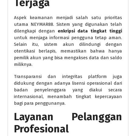
Terjaga
Aspek keamanan menjadi salah satu prioritas
utama NEYMAR88. Sistem yang digunakan telah
dilengkapi dengan
enkripsi data tingkat tinggi
untuk menjaga informasi pengguna tetap aman.
Selain itu, sistem akun dilindungi dengan
otentikasi berlapis, memastikan bahwa hanya
pemilik akun yang bisa mengakses data dan saldo
miliknya.
Transparansi dan integritas platform juga
didukung dengan adanya lisensi operasional dari
badan penyelenggara yang diakui secara
internasional, menambah tingkat kepercayaan
bagi para penggunanya.
Layanan Pelanggan
Profesional