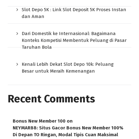
Slot Depo 5K : Link Slot Deposit 5K Proses Instan
dan Aman
Dari Domestik ke Internasional: Bagaimana
Konteks Kompetisi Membentuk Peluang di Pasar
Taruhan Bola
Kenali Lebih Dekat Slot Depo 10k: Peluang
Besar untuk Meraih Kemenangan
Recent Comments
Bonus New Member 100
on
NEYMAR88: Situs Gacor Bonus New Member 100%
Di Depan TO Ringan, Modal Tipis Cuan Maksimal