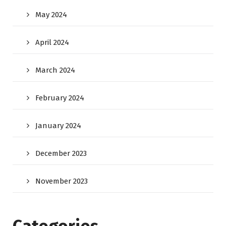
May 2024
April 2024
March 2024
February 2024
January 2024
December 2023
November 2023