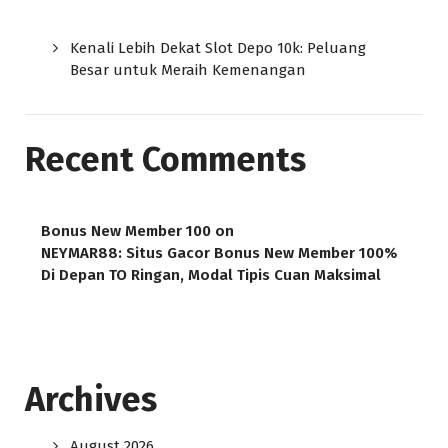
Kenali Lebih Dekat Slot Depo 10k: Peluang
Besar untuk Meraih Kemenangan
Recent Comments
Bonus New Member 100
on
NEYMAR88: Situs Gacor Bonus New Member 100%
Di Depan TO Ringan, Modal Tipis Cuan Maksimal
Archives
August 2026