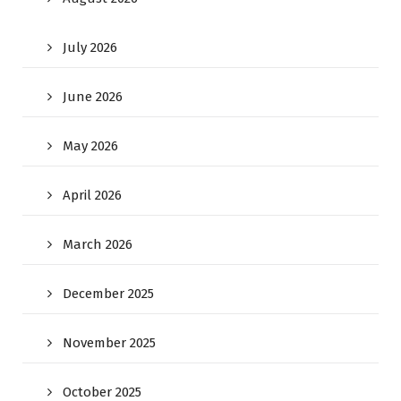
July 2026
June 2026
May 2026
April 2026
March 2026
December 2025
November 2025
October 2025