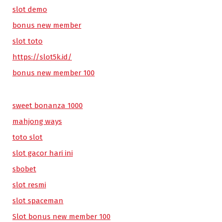
slot demo
bonus new member
slot toto
https://slot5k.id/
bonus new member 100
sweet bonanza 1000
mahjong ways
toto slot
slot gacor hari ini
sbobet
slot resmi
slot spaceman
Slot bonus new member 100