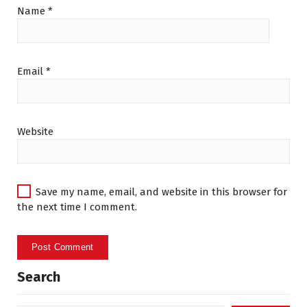
Name
*
Email
*
Website
Save my name, email, and website in this browser for
the next time I comment.
Search