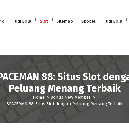
ino
Judi Bola
Slot
Sitemap
Sbobet
Judi Bola
PACEMAN 88: Situs Slot deng
Peluang Menang Terbaik
Home
>
Bonus New Member
>
SPACEMAN 88: Situs Slot dengan Peluang Menang Terbaik