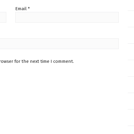
Email
*
rowser for the next time I comment.