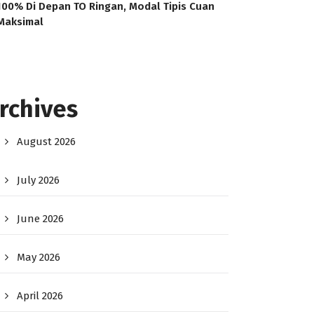
100% Di Depan TO Ringan, Modal Tipis Cuan
Maksimal
rchives
August 2026
July 2026
June 2026
May 2026
April 2026