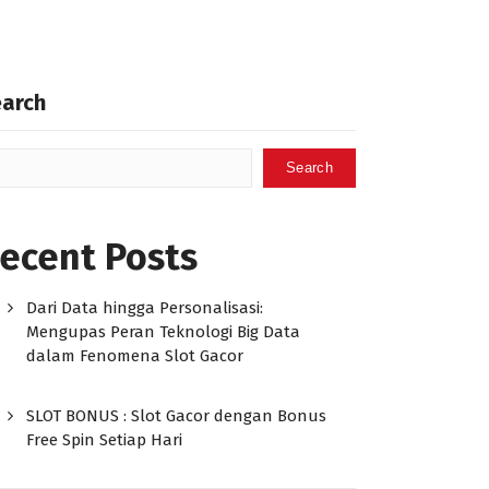
earch
Search
ecent Posts
Dari Data hingga Personalisasi:
Mengupas Peran Teknologi Big Data
dalam Fenomena Slot Gacor
SLOT BONUS : Slot Gacor dengan Bonus
Free Spin Setiap Hari