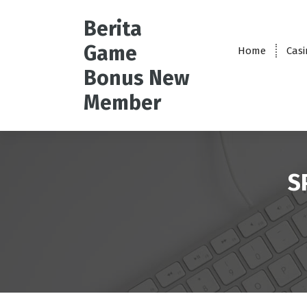
S
k
Berita
i
Game
Home
Cas
p
t
Bonus New
o
Member
c
o
n
t
e
n
S
t