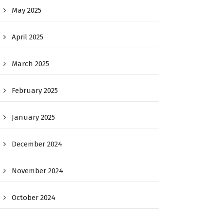
May 2025
April 2025
March 2025
February 2025
January 2025
December 2024
November 2024
October 2024