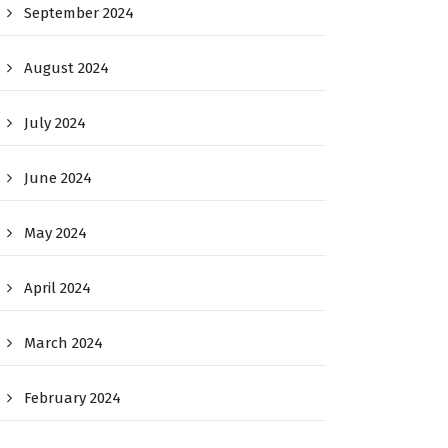
September 2024
August 2024
July 2024
June 2024
May 2024
April 2024
March 2024
February 2024