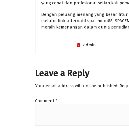
yang cepat dan profesional setiap kali pe
Dengan peluang menang yang besar, fitu
melalui link alternatif spaceman88, SPACE
meraih kemenangan dalam dunia perjudian
admin
Leave a Reply
Your email address will not be published.
Requ
Comment
*