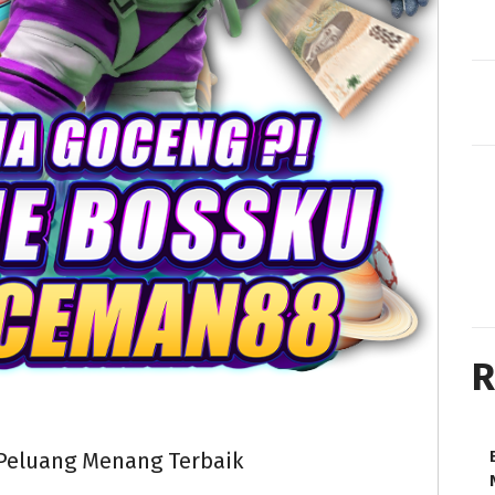
R
 Peluang Menang Terbaik