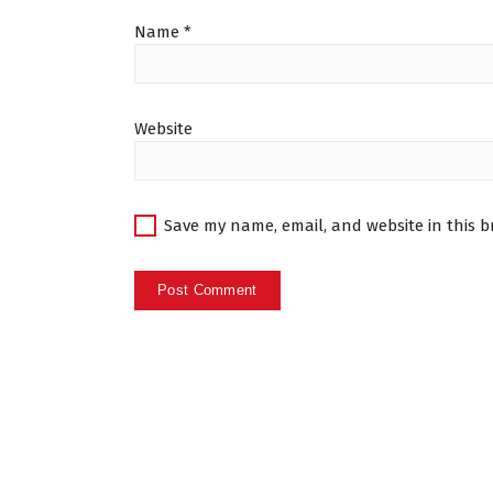
Name
*
Website
Save my name, email, and website in this b