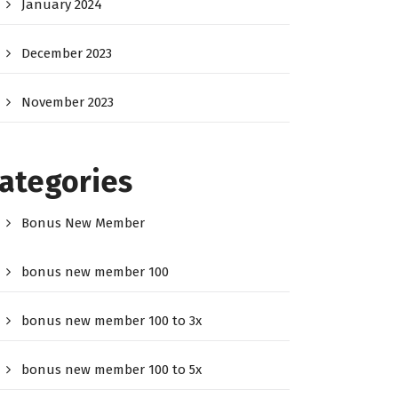
January 2024
December 2023
November 2023
ategories
Bonus New Member
bonus new member 100
bonus new member 100 to 3x
bonus new member 100 to 5x