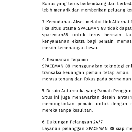
Bonus yang terus berkembang dan berbed
lebih menarik dan memberikan peluang ke
3. Kemudahan Akses melalui Link Alternat
Jika situs utama SPACEMAN 88 tidak dapat
spaceman88 untuk terus bermain tanp
kenyamanan ekstra bagi pemain, memas
meraih kemenangan besar.
4. Keamanan Terjamin
SPACEMAN 88 menggunakan teknologi enkr
transaksi keuangan pemain tetap aman.
merasa tenang dan fokus pada permainan 
5. Desain Antarmuka yang Ramah Penggun
Situs ini juga menawarkan desain anta
memungkinkan pemain untuk dengan mu
mereka tanpa kesulitan.
6. Dukungan Pelanggan 24/7
Layanan pelanggan SPACEMAN 88 siap m