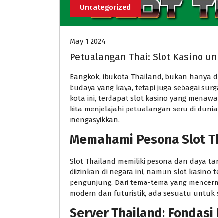
Uncategorized
May 1 2024
Petualangan Thai: Slot Kasino un
Bangkok, ibukota Thailand, bukan hanya 
budaya yang kaya, tetapi juga sebagai surg
kota ini, terdapat slot kasino yang menaw
kita menjelajahi petualangan seru di duni
mengasyikkan.
Memahami Pesona Slot T
Slot Thailand memiliki pesona dan daya ta
diizinkan di negara ini, namun slot kasino 
pengunjung. Dari tema-tema yang mencerm
modern dan futuristik, ada sesuatu untuk 
Server Thailand: Fondasi