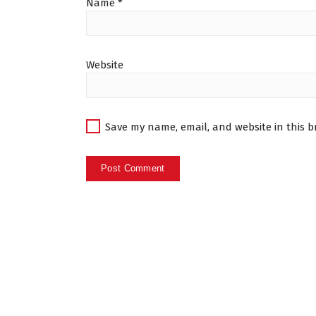
Name
*
Website
Save my name, email, and website in this b