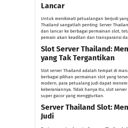
Lancar
Untuk menikmati petualangan berjudi yan
Thailand sangatlah penting. Server Thaila
dan lancar ke berbagai permainan slot, t
pemain akan keadilan dan transparansi d
Slot Server Thailand: M
yang Tak Tergantikan
Slot server Thailand adalah tempat di ma
berbagai pilihan permainan slot yang tersed
modern, para petualang judi dapat menem
keberaniannya. Tidak hanya itu, slot ser
super gacor yang menggiurkan.
Server Thailand Slot: Me
Judi