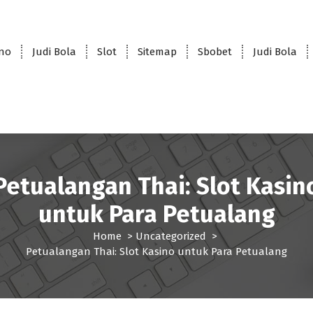
ino
Judi Bola
Slot
Sitemap
Sbobet
Judi Bola
Petualangan Thai: Slot Kasin
untuk Para Petualang
Home
>
Uncategorized
>
Petualangan Thai: Slot Kasino untuk Para Petualang