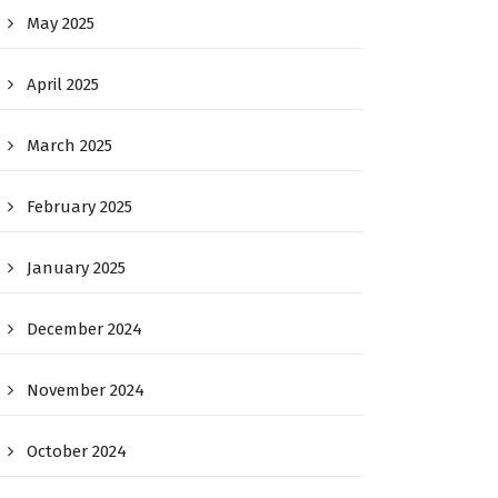
May 2025
April 2025
March 2025
February 2025
January 2025
December 2024
November 2024
October 2024