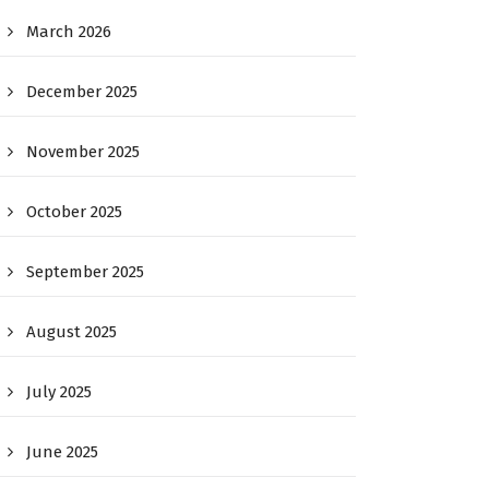
March 2026
December 2025
November 2025
October 2025
September 2025
August 2025
July 2025
June 2025