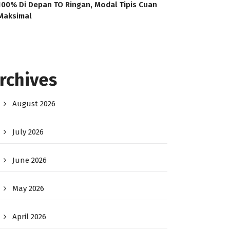
100% Di Depan TO Ringan, Modal Tipis Cuan
Maksimal
rchives
August 2026
July 2026
June 2026
May 2026
April 2026