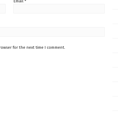
Email
*
rowser for the next time I comment.