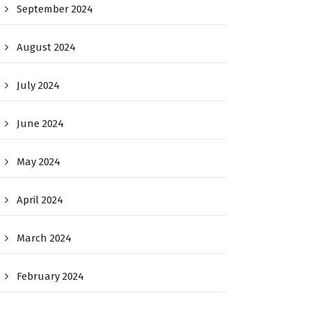
September 2024
August 2024
July 2024
June 2024
May 2024
April 2024
March 2024
February 2024