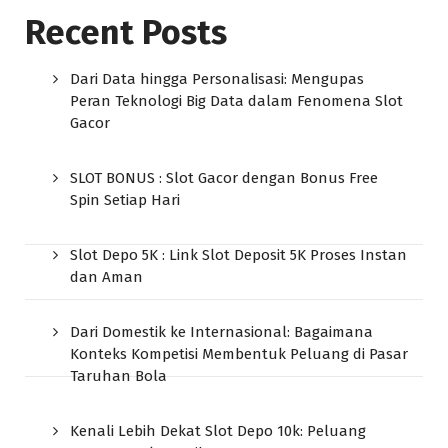
Recent Posts
Dari Data hingga Personalisasi: Mengupas
Peran Teknologi Big Data dalam Fenomena Slot
Gacor
SLOT BONUS : Slot Gacor dengan Bonus Free
Spin Setiap Hari
Slot Depo 5K : Link Slot Deposit 5K Proses Instan
dan Aman
Dari Domestik ke Internasional: Bagaimana
Konteks Kompetisi Membentuk Peluang di Pasar
Taruhan Bola
Kenali Lebih Dekat Slot Depo 10k: Peluang