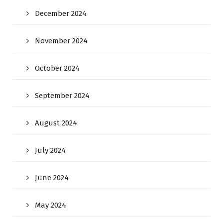
December 2024
November 2024
October 2024
September 2024
August 2024
July 2024
June 2024
May 2024