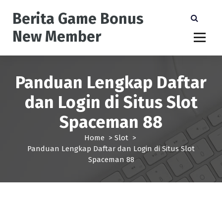
S
Berita Game Bonus
k
i
New Member
p
t
o
c
Panduan Lengkap Daftar
o
n
dan Login di Situs Slot
t
e
Spaceman 88
n
t
Home
>
Slot
>
Panduan Lengkap Daftar dan Login di Situs Slot
Spaceman 88