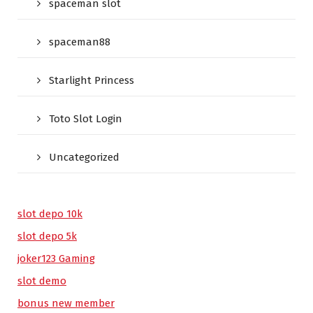
spaceman slot
spaceman88
Starlight Princess
Toto Slot Login
Uncategorized
slot depo 10k
slot depo 5k
joker123 Gaming
slot demo
bonus new member