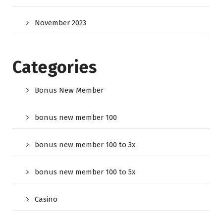
November 2023
Categories
Bonus New Member
bonus new member 100
bonus new member 100 to 3x
bonus new member 100 to 5x
Casino