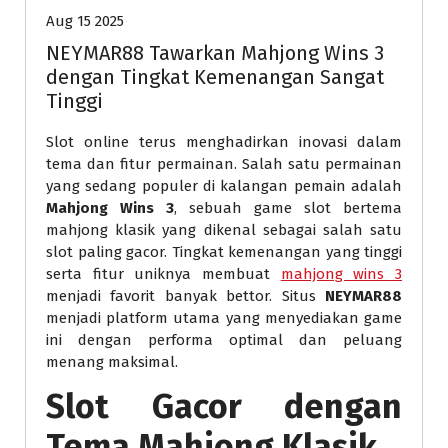
Aug 15 2025
NEYMAR88 Tawarkan Mahjong Wins 3
dengan Tingkat Kemenangan Sangat
Tinggi
Slot online terus menghadirkan inovasi dalam
tema dan fitur permainan. Salah satu permainan
yang sedang populer di kalangan pemain adalah
Mahjong Wins 3
, sebuah game slot bertema
mahjong klasik yang dikenal sebagai salah satu
slot paling gacor. Tingkat kemenangan yang tinggi
serta fitur uniknya membuat
mahjong wins 3
menjadi favorit banyak bettor. Situs
NEYMAR88
menjadi platform utama yang menyediakan game
ini dengan performa optimal dan peluang
menang maksimal.
Slot Gacor dengan
Tema Mahjong Klasik