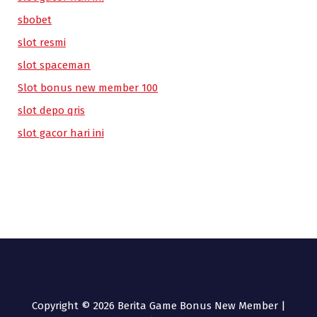
sbobet
slot resmi
slot spaceman
Slot bonus new member 100
slot depo qris
slot gacor hari ini
Copyright © 2026 Berita Game Bonus New Member |