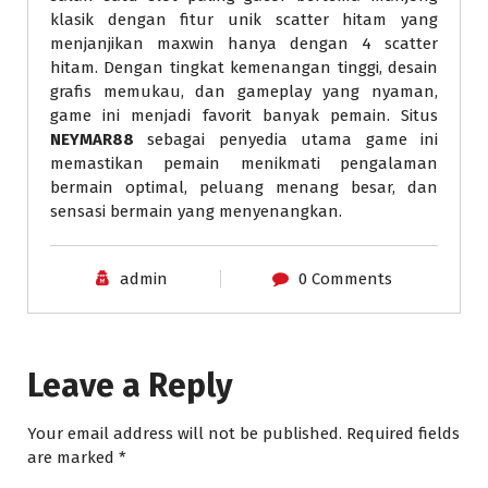
klasik dengan fitur unik scatter hitam yang
menjanjikan maxwin hanya dengan 4 scatter
hitam. Dengan tingkat kemenangan tinggi, desain
grafis memukau, dan gameplay yang nyaman,
game ini menjadi favorit banyak pemain. Situs
NEYMAR88
sebagai penyedia utama game ini
memastikan pemain menikmati pengalaman
bermain optimal, peluang menang besar, dan
sensasi bermain yang menyenangkan.
admin
0 Comments
Leave a Reply
Your email address will not be published.
Required fields
are marked
*