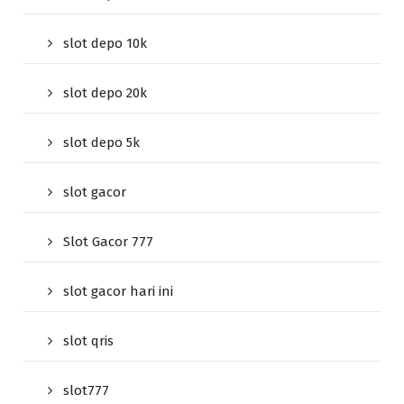
slot depo 10k
slot depo 20k
slot depo 5k
slot gacor
Slot Gacor 777
slot gacor hari ini
slot qris
slot777