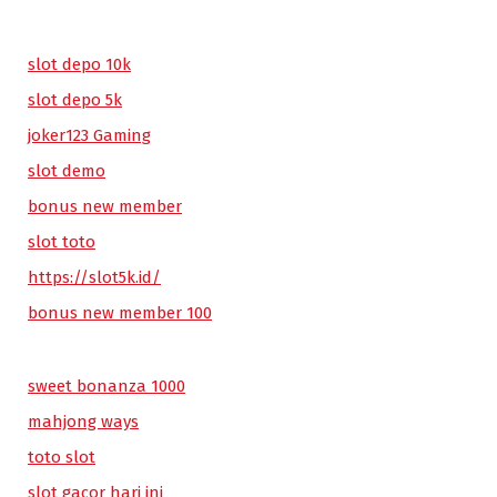
slot depo 10k
slot depo 5k
joker123 Gaming
slot demo
bonus new member
slot toto
https://slot5k.id/
bonus new member 100
sweet bonanza 1000
mahjong ways
toto slot
slot gacor hari ini