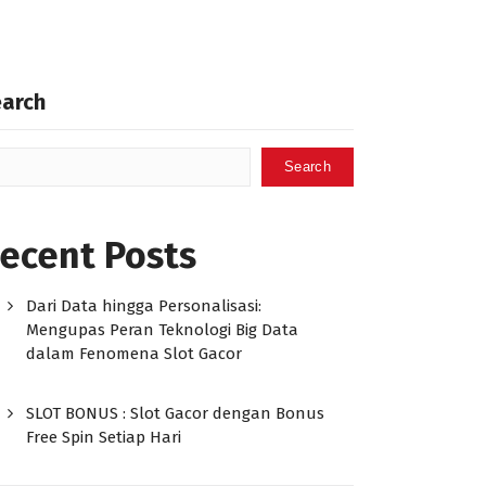
earch
Search
ecent Posts
Dari Data hingga Personalisasi:
Mengupas Peran Teknologi Big Data
dalam Fenomena Slot Gacor
SLOT BONUS : Slot Gacor dengan Bonus
Free Spin Setiap Hari