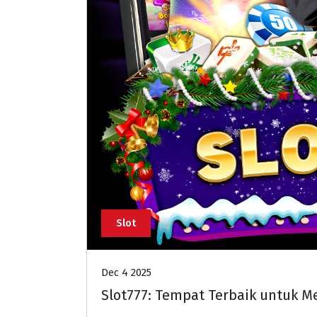
Slot
Dec 4 2025
Slot777: Tempat Terbaik untuk M