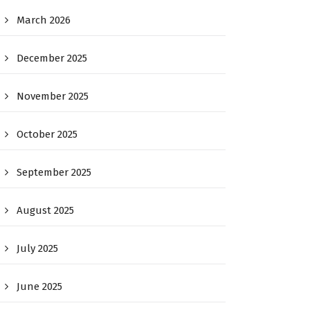
March 2026
December 2025
November 2025
October 2025
September 2025
August 2025
July 2025
June 2025