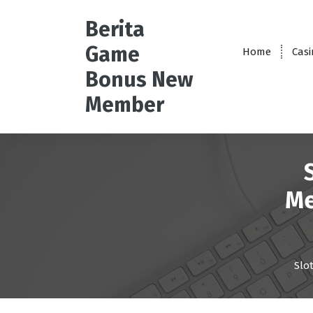
S
k
Berita
i
Game
Home
Cas
p
t
Bonus New
o
Member
c
o
n
t
e
n
t
Me
Slo