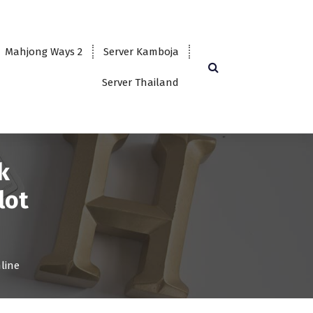
Mahjong Ways 2
Server Kamboja
Server Thailand
k
lot
line