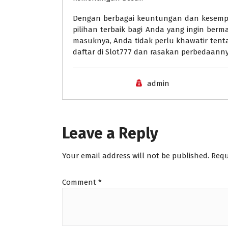
Dengan berbagai keuntungan dan kesemp
pilihan terbaik bagi Anda yang ingin berma
masuknya, Anda tidak perlu khawatir tentan
daftar di Slot777 dan rasakan perbedaann
admin
Leave a Reply
Your email address will not be published.
Requ
Comment
*