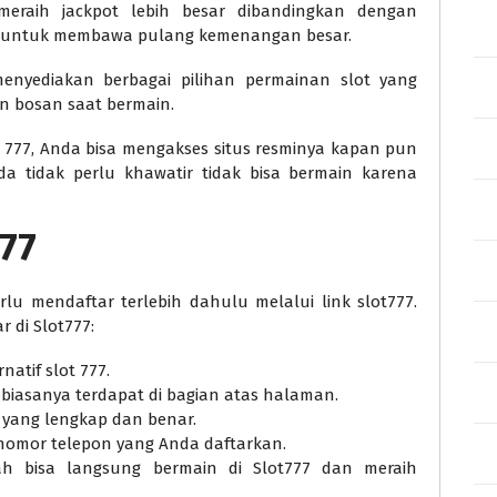
meraih jackpot lebih besar dibandingkan dengan
ng untuk membawa pulang kemenangan besar.
 menyediakan berbagai pilihan permainan slot yang
an bosan saat bermain.
ot 777, Anda bisa mengakses situs resminya kapan pun
a tidak perlu khawatir tidak bisa bermain karena
777
lu mendaftar terlebih dahulu melalui link slot777.
 di Slot777:
natif slot 777.
g biasanya terdapat di bagian atas halaman.
i yang lengkap dan benar.
u nomor telepon yang Anda daftarkan.
udah bisa langsung bermain di Slot777 dan meraih