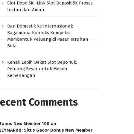
Slot Depo 5K : Link Slot Deposit 5K Proses
Instan dan Aman
Dari Domestik ke Internasional:
Bagaimana Konteks Kompetisi
Membentuk Peluang di Pasar Taruhan
Bola
Kenali Lebih Dekat Slot Depo 10k:
Peluang Besar untuk Meraih
Kemenangan
ecent Comments
Bonus New Member 100
on
NEYMAR88: Situs Gacor Bonus New Member