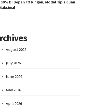
100% Di Depan TO Ringan, Modal Tipis Cuan
Maksimal
rchives
August 2026
July 2026
June 2026
May 2026
April 2026