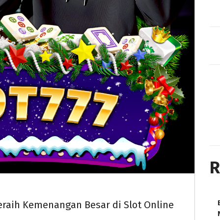
R
eraih Kemenangan Besar di Slot Online