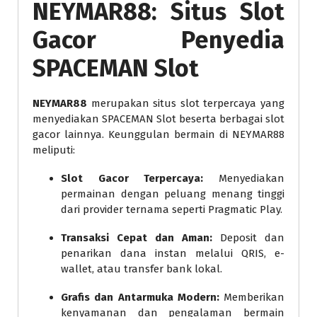
NEYMAR88: Situs Slot
Gacor Penyedia
SPACEMAN Slot
NEYMAR88
merupakan situs slot terpercaya yang
menyediakan SPACEMAN Slot beserta berbagai slot
gacor lainnya. Keunggulan bermain di NEYMAR88
meliputi:
Slot Gacor Terpercaya:
Menyediakan
permainan dengan peluang menang tinggi
dari provider ternama seperti Pragmatic Play.
Transaksi Cepat dan Aman:
Deposit dan
penarikan dana instan melalui QRIS, e-
wallet, atau transfer bank lokal.
Grafis dan Antarmuka Modern:
Memberikan
kenyamanan dan pengalaman bermain