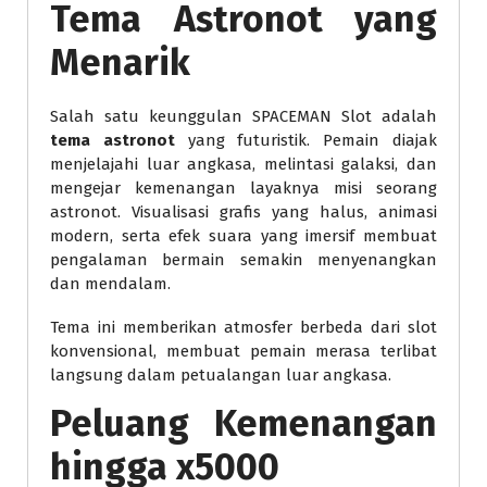
Tema Astronot yang
Menarik
Salah satu keunggulan SPACEMAN Slot adalah
tema astronot
yang futuristik. Pemain diajak
menjelajahi luar angkasa, melintasi galaksi, dan
mengejar kemenangan layaknya misi seorang
astronot. Visualisasi grafis yang halus, animasi
modern, serta efek suara yang imersif membuat
pengalaman bermain semakin menyenangkan
dan mendalam.
Tema ini memberikan atmosfer berbeda dari slot
konvensional, membuat pemain merasa terlibat
langsung dalam petualangan luar angkasa.
Peluang Kemenangan
hingga x5000