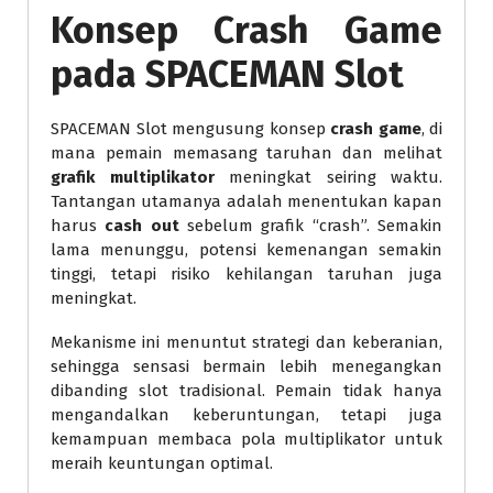
Konsep Crash Game
pada SPACEMAN Slot
SPACEMAN Slot mengusung konsep
crash game
, di
mana pemain memasang taruhan dan melihat
grafik multiplikator
meningkat seiring waktu.
Tantangan utamanya adalah menentukan kapan
harus
cash out
sebelum grafik “crash”. Semakin
lama menunggu, potensi kemenangan semakin
tinggi, tetapi risiko kehilangan taruhan juga
meningkat.
Mekanisme ini menuntut strategi dan keberanian,
sehingga sensasi bermain lebih menegangkan
dibanding slot tradisional. Pemain tidak hanya
mengandalkan keberuntungan, tetapi juga
kemampuan membaca pola multiplikator untuk
meraih keuntungan optimal.