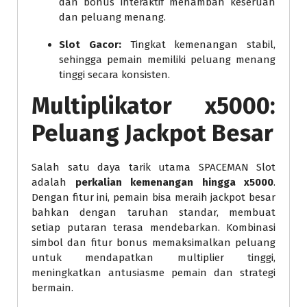
dan bonus interaktif menambah keseruan
dan peluang menang.
Slot Gacor:
Tingkat kemenangan stabil,
sehingga pemain memiliki peluang menang
tinggi secara konsisten.
Multiplikator x5000:
Peluang Jackpot Besar
Salah satu daya tarik utama SPACEMAN Slot
adalah
perkalian kemenangan hingga x5000
.
Dengan fitur ini, pemain bisa meraih jackpot besar
bahkan dengan taruhan standar, membuat
setiap putaran terasa mendebarkan. Kombinasi
simbol dan fitur bonus memaksimalkan peluang
untuk mendapatkan multiplier tinggi,
meningkatkan antusiasme pemain dan strategi
bermain.