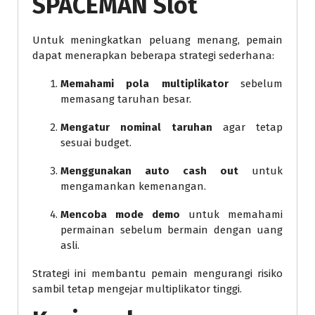
SPACEMAN Slot
Untuk meningkatkan peluang menang, pemain
dapat menerapkan beberapa strategi sederhana:
Memahami pola multiplikator
sebelum
memasang taruhan besar.
Mengatur nominal taruhan
agar tetap
sesuai budget.
Menggunakan auto cash out
untuk
mengamankan kemenangan.
Mencoba mode demo
untuk memahami
permainan sebelum bermain dengan uang
asli.
Strategi ini membantu pemain mengurangi risiko
sambil tetap mengejar multiplikator tinggi.