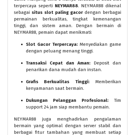
terpercaya seperti
NEYMAR88
. NEYMAR88 dikenal
sebagai
situs slot paling gacor
dengan berbagai
permainan berkualitas, tingkat kemenangan
tinggi, dan sistem aman. Dengan bermain di
NEYMAR88, pemain dapat menikmati:
Slot Gacor Terpercaya:
Menyediakan game
dengan peluang menang tinggi.
Transaksi Cepat dan Aman:
Deposit dan
penarikan dana mudah dan instan.
Grafis Berkualitas Tinggi:
Memberikan
kenyamanan saat bermain.
Dukungan Pelanggan Profesional:
Tim
support 24 jam siap membantu pemain.
NEYMAR88 juga menghadirkan pengalaman
bermain yang optimal dengan server stabil dan
berbagai fitur tambahan yang membuat setiap