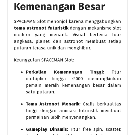
Kemenangan Besar
SPACEMAN Slot menonjol karena menggabungkan
tema astronot futuristik
dengan mekanisme slot
modern yang menarik. Visual bertema luar
angkasa, planet, dan astronot membuat setiap
putaran terasa unik dan menghibur.
Keunggulan SPACEMAN Slot:
Perkalian Kemenangan Tinggi:
Fitur
multiplier hingga x5000 memungkinkan
pemain meraih kemenangan besar dalam
satu putaran.
Tema Astronot Menarik:
Grafis berkualitas
tinggi dengan animasi futuristik membuat
permainan lebih menyenangkan.
Gameplay Dinamis:
Fitur free spin, scatter,