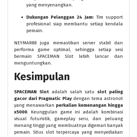
yang menyenangkan.
Dukungan Pelanggan 24 Jam:
Tim support
profesional siap membantu setiap kendala
pemain.
NEYMAR88 juga memastikan server stabil dan
performa game optimal, sehingga setiap sesi
bermain SPACEMAN Slot lebih lancar dan
menguntungkan.
Kesimpulan
SPACEMAN Slot
adalah salah satu
slot paling
gacor dari Pragmatic Play
dengan tema astronot
yang menawarkan
perkalian kemenangan hingga
x5000
. Keunggulan game ini adalah kombinasi
visual futuristik, gameplay seru, dan peluang
menang tinggi yang membuatnya digemari banyak
pemain. Situs slot terpercaya yang menyediakan