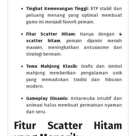
Tingkat Kemenangan Tinggi:
RTP stabil dan
peluang menang yang optimal membuat
game ini menjadi favorit pemain.
Fitur Scatter Hitam:
Hanya dengan
4
scatter hitam
, pemain dijamin meraih
maxwin, meningkatkan antusiasme dan
strategi bermain.
Tema Mahjong Klasik:
Grafis dan simbol
mahjong memberikan pengalaman unik
yang memadukan tradisi dan hiburan
modern.
Gameplay Dinamis:
Antarmuka intuitif dan
animasi halus membuat permainan nyaman
dan seru.
Fitur Scatter Hitam