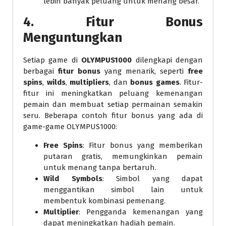
lebih banyak peluang untuk menang besar.
4. Fitur Bonus
Menguntungkan
Setiap game di
OLYMPUS1000
dilengkapi dengan
berbagai
fitur bonus
yang menarik, seperti
free
spins
,
wilds
,
multipliers
, dan
bonus games
. Fitur-
fitur ini meningkatkan peluang kemenangan
pemain dan membuat setiap permainan semakin
seru. Beberapa contoh fitur bonus yang ada di
game-game OLYMPUS1000:
Free Spins
: Fitur bonus yang memberikan
putaran gratis, memungkinkan pemain
untuk menang tanpa bertaruh.
Wild Symbols
: Simbol yang dapat
menggantikan simbol lain untuk
membentuk kombinasi pemenang.
Multiplier
: Pengganda kemenangan yang
dapat meningkatkan hadiah pemain.