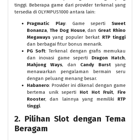
tinggi. Beberapa game dari provider terkenal yang
tersedia di OLYMPUS1000 antara lain:
Pragmatic Play
: Game seperti
Sweet
Bonanza
,
The Dog House
, dan
Great Rhino
Megaways
yang populer berkat
RTP tinggi
dan berbagai fitur bonus menarik.
PG Soft
: Terkenal dengan grafis memukau
dan inovasi game seperti
Dragon Hatch
,
Mahjong Ways
, dan
Candy Burst
yang
menawarkan pengalaman bermain seru
dengan peluang menang besar.
Habanero
: Provider ini dikenal dengan game
bertema unik seperti
Hot Hot Fruit
,
Fire
Rooster
, dan lainnya yang memiliki
RTP
tinggi
.
2. Pilihan Slot dengan Tema
Beragam