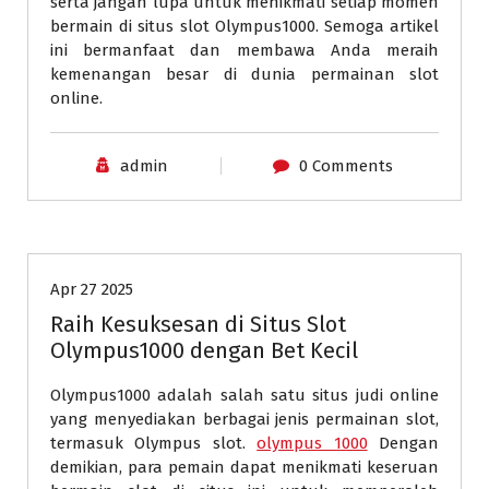
serta jangan lupa untuk menikmati setiap momen
bermain di situs slot Olympus1000. Semoga artikel
ini bermanfaat dan membawa Anda meraih
kemenangan besar di dunia permainan slot
online.
admin
0 Comments
Slot
Apr 27 2025
Raih Kesuksesan di Situs Slot
Olympus1000 dengan Bet Kecil
Olympus1000 adalah salah satu situs judi online
yang menyediakan berbagai jenis permainan slot,
termasuk Olympus slot.
olympus 1000
Dengan
demikian, para pemain dapat menikmati keseruan