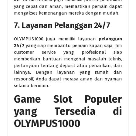
yang cepat dan aman, memastikan pemain dapat
mengakses kemenangan mereka dengan mudah.
7. Layanan Pelanggan 24/7
OLYMPUS1000 juga memiliki layanan
pelanggan
24/7
yang siap membantu pemain kapan saja. Tim
customer service yang profesional siap
memberikan bantuan mengenai masalah teknis,
pertanyaan tentang deposit atau penarikan, dan
lainnya. Dengan layanan yang ramah dan
responsif, Anda dapat merasa aman dan nyaman
selama bermain.
Game Slot Populer
yang Tersedia di
OLYMPUS1000