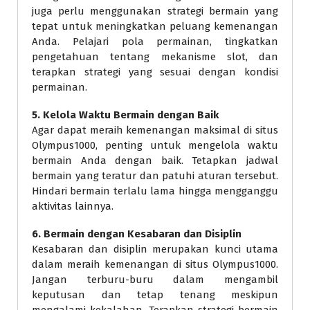
juga perlu menggunakan strategi bermain yang
tepat untuk meningkatkan peluang kemenangan
Anda. Pelajari pola permainan, tingkatkan
pengetahuan tentang mekanisme slot, dan
terapkan strategi yang sesuai dengan kondisi
permainan.
5. Kelola Waktu Bermain dengan Baik
Agar dapat meraih kemenangan maksimal di situs
Olympus1000, penting untuk mengelola waktu
bermain Anda dengan baik. Tetapkan jadwal
bermain yang teratur dan patuhi aturan tersebut.
Hindari bermain terlalu lama hingga mengganggu
aktivitas lainnya.
6. Bermain dengan Kesabaran dan Disiplin
Kesabaran dan disiplin merupakan kunci utama
dalam meraih kemenangan di situs Olympus1000.
Jangan terburu-buru dalam mengambil
keputusan dan tetap tenang meskipun