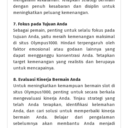
mengalami kekalahan. Terapkan strategi bermain
dengan penuh kesabaran dan disiplin untuk
meningkatkan peluang kemenangan.
7. Fokus pada Tujuan Anda
Sebagai pemain, penting untuk selalu fokus pada
tujuan Anda, yaitu meraih kemenangan maksimal
di situs Olympus1000. Hindari terpengaruh oleh
faktor emosional atau godaan lainnya yang
dapat mengganggu konsentrasi Anda. Tetapkan
target kemenangan yang realistis dan berupaya
untuk mencapainya.
8. Evaluasi Kinerja Bermain Anda
Untuk meningkatkan kemampuan bermain slot di
situs Olympus1000, penting untuk secara berkala
mengevaluasi kinerja Anda. Tinjau strategi yang
telah Anda terapkan, identifikasi kelemahan
Anda, dan cari solusi untuk memperbaiki kinerja
bermain Anda. Belajar dari pengalaman
sebelumnya akan membantu Anda menjadi