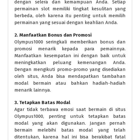
dengan selera dan kemampuan Anda. Setiap
permainan slot memiliki tingkat kesulitan yang
berbeda, oleh karena itu penting untuk memilih
permainan yang sesuai dengan keahlian Anda.
2. Manfaatkan Bonus dan Promosi
Olympus1000 seringkali memberikan bonus dan
promosi menarik kepada para pemainnya.
Manfaatkan kesempatan ini dengan baik untuk
meningkatkan peluang kemenangan Anda.
Dengan mengikuti promo-promo yang disediakan
oleh situs, Anda bisa mendapatkan tambahan
modal bermain atau bahkan hadiah-hadiah
menarik lainnya.
3. Tetapkan Batas Modal
Agar tidak terbawa emosi saat bermain di situs
Olympus1000, penting untuk tetapkan batas
modal yang akan digunakan. Jangan pernah
bermain melebihi batas modal yang telah
ditentukan, karena hal ini bisa berakibat fatal