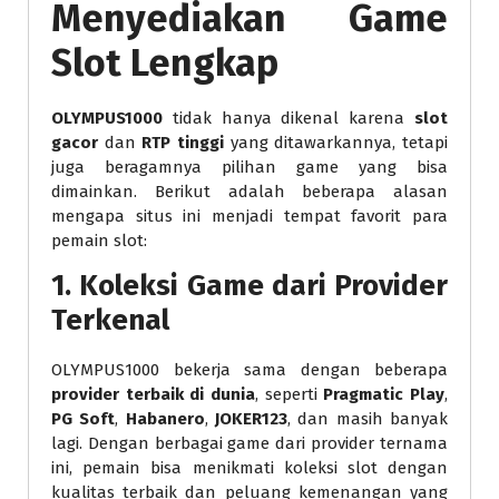
Menyediakan Game
Slot Lengkap
OLYMPUS1000
tidak hanya dikenal karena
slot
gacor
dan
RTP tinggi
yang ditawarkannya, tetapi
juga beragamnya pilihan game yang bisa
dimainkan. Berikut adalah beberapa alasan
mengapa situs ini menjadi tempat favorit para
pemain slot:
1. Koleksi Game dari Provider
Terkenal
OLYMPUS1000 bekerja sama dengan beberapa
provider terbaik di dunia
, seperti
Pragmatic Play
,
PG Soft
,
Habanero
,
JOKER123
, dan masih banyak
lagi. Dengan berbagai game dari provider ternama
ini, pemain bisa menikmati koleksi slot dengan
kualitas terbaik dan peluang kemenangan yang