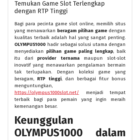
Temukan Game Slot Terlengkap
dengan RTP Tinggi
Bagi para pecinta game slot online, memilih situs
yang menawarkan
beragam pilihan game
dengan
kualitas terbaik adalah hal yang sangat penting.
OLYMPUS1000
hadir sebagai solusi utama dengan
menyediakan
pilihan game paling lengkap
, baik
itu dari
provider ternama
maupun slot-slot
inovatif yang menawarkan pengalaman bermain
tak terlupakan. Dengan koleksi game yang
beragam,
RTP tinggi
, dan berbagai fitur bonus
menguntungkan,
https://olympus1000slot.net/
menjadi tempat
terbaik bagi para pemain yang ingin meraih
kemenangan besar.
Keunggulan
OLYMPUS1000 dalam