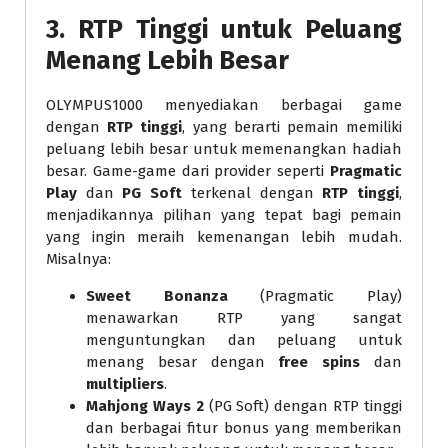
3. RTP Tinggi untuk Peluang
Menang Lebih Besar
OLYMPUS1000 menyediakan berbagai game
dengan
RTP tinggi
, yang berarti pemain memiliki
peluang lebih besar untuk memenangkan hadiah
besar. Game-game dari provider seperti
Pragmatic
Play
dan
PG Soft
terkenal dengan
RTP tinggi
,
menjadikannya pilihan yang tepat bagi pemain
yang ingin meraih kemenangan lebih mudah.
Misalnya:
Sweet Bonanza
(Pragmatic Play)
menawarkan RTP yang sangat
menguntungkan dan peluang untuk
menang besar dengan
free spins
dan
multipliers
.
Mahjong Ways 2
(PG Soft) dengan RTP tinggi
dan berbagai fitur bonus yang memberikan