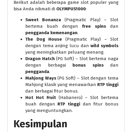
Berikut adalah beberapa game slot populer yang
bisa Anda nikmati di
OLYMPUS1000
:
Sweet Bonanza
(Pragmatic Play) – Slot
bertema buah dengan
free spins
dan
pengganda kemenangan
.
The Dog House
(Pragmatic Play) – Slot
dengan tema anjing lucu dan
wild symbols
yang meningkatkan peluang menang.
Dragon Hatch
(PG Soft) – Slot bertema naga
dengan berbagai
bonus spins
dan
pengganda
.
Mahjong Ways
(PG Soft) – Slot dengan tema
Mahjong klasik yang menawarkan
RTP tinggi
dan berbagai fitur bonus.
Hot Hot Fruit
(Habanero) – Slot bertema
buah dengan
RTP tinggi
dan fitur bonus
yang menguntungkan.
Kesimpulan