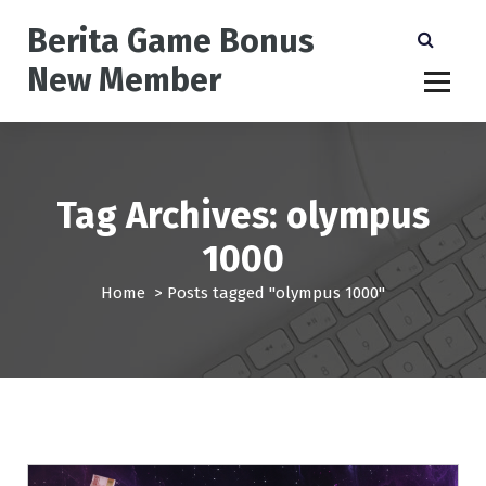
S
Berita Game Bonus
k
i
New Member
p
t
o
c
o
n
Tag Archives: olympus
t
1000
e
n
Home
>
Posts tagged "olympus 1000"
t