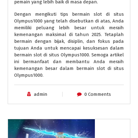
pemain yang lebih baik di masa depan.
Dengan mengikuti tips bermain slot di situs
Olympus1000 yang telah disebutkan di atas, Anda
memiliki peluang lebih besar untuk meraih
kemenangan maksimal di tahun 2025. Tetaplah
bermain dengan bijak, disiplin, dan fokus pada
tujuan Anda untuk mencapai kesuksesan dalam
bermain slot di situs Olympus1000. Semoga artikel
ini bermanfaat dan membantu Anda meraih
kemenangan besar dalam bermain slot di situs
Olympus1000.
admin
0 Comments