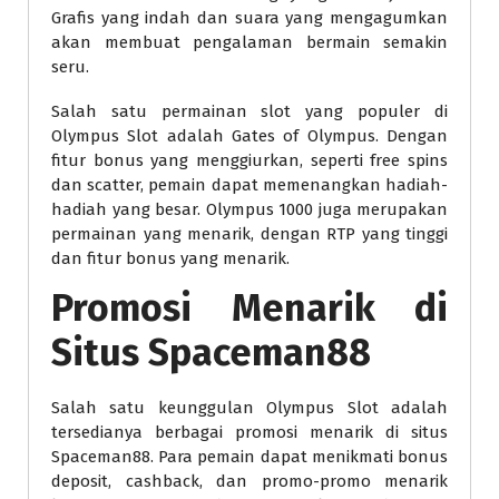
Grafis yang indah dan suara yang mengagumkan
akan membuat pengalaman bermain semakin
seru.
Salah satu permainan slot yang populer di
Olympus Slot adalah Gates of Olympus. Dengan
fitur bonus yang menggiurkan, seperti free spins
dan scatter, pemain dapat memenangkan hadiah-
hadiah yang besar. Olympus 1000 juga merupakan
permainan yang menarik, dengan RTP yang tinggi
dan fitur bonus yang menarik.
Promosi Menarik di
Situs Spaceman88
Salah satu keunggulan Olympus Slot adalah
tersedianya berbagai promosi menarik di situs
Spaceman88. Para pemain dapat menikmati bonus
deposit, cashback, dan promo-promo menarik