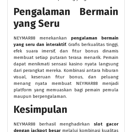
Pengalaman Bermain
yang Seru
NEYMAR88 menekankan
pengalaman bermain
yang seru dan interaktif
. Grafis berkualitas tinggi,
efek suara imersif, dan fitur bonus dinamis
membuat setiap putaran terasa menarik. Pemain
dapat menikmati sensasi kasino nyata langsung
dari perangkat mereka. Kombinasi antara hiburan
visual, keseruan fitur bonus, dan peluang
menang nyata membuat NEYMAR88 menjadi
platform yang memuaskan bagi pemain pemula
maupun berpengalaman.
Kesimpulan
NEYMAR88 berhasil menghadirkan
slot gacor
dengan jackpot besar
melalui kombinasi kualitas