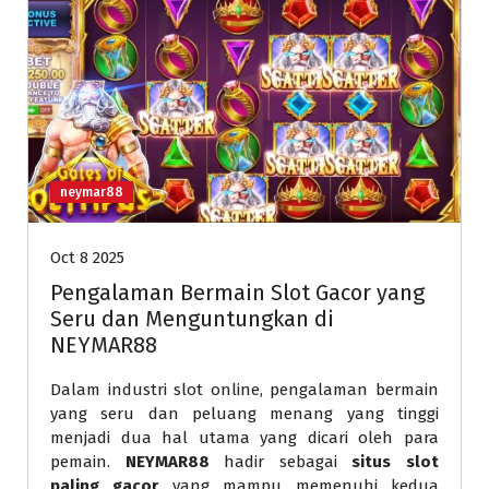
neymar88
Oct 8 2025
Pengalaman Bermain Slot Gacor yang
Seru dan Menguntungkan di
NEYMAR88
Dalam industri slot online, pengalaman bermain
yang seru dan peluang menang yang tinggi
menjadi dua hal utama yang dicari oleh para
pemain.
NEYMAR88
hadir sebagai
situs slot
paling gacor
yang mampu memenuhi kedua