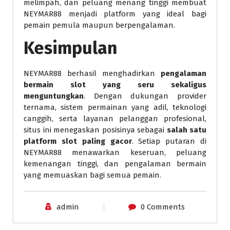
melimpah, dan peluang menang tinggi membuat
NEYMAR88 menjadi platform yang ideal bagi
pemain pemula maupun berpengalaman.
Kesimpulan
NEYMAR88 berhasil menghadirkan
pengalaman
bermain slot yang seru sekaligus
menguntungkan
. Dengan dukungan provider
ternama, sistem permainan yang adil, teknologi
canggih, serta layanan pelanggan profesional,
situs ini menegaskan posisinya sebagai
salah satu
platform slot paling gacor
. Setiap putaran di
NEYMAR88 menawarkan keseruan, peluang
kemenangan tinggi, dan pengalaman bermain
yang memuaskan bagi semua pemain.
admin
0 Comments