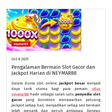
neymar88
Oct 8 2025
Pengalaman Bermain Slot Gacor dan
Jackpot Harian di NEYMAR88
Dalam dunia slot online,
jackpot besar
menjadi
daya tarik utama bagi para pemain.
situs
neymar88
hadir sebagai salah satu
penyedia slot
gacor
yang konsisten menawarkan peluang
jackpot setiap hari, menjadikan setiap sesi bermain
lebih menarik dan penuh antisipasi. Dengan