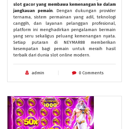
slot gacor yang membawa kemenangan ke dalam
jangkauan pemain
. Dengan dukungan provider
ternama, sistem permainan yang adil, teknologi
canggih, dan layanan pelanggan profesional,
platform ini menghadirkan pengalaman bermain
yang seru sekaligus peluang kemenangan nyata.
Setiap putaran di NEYMAR88 memberikan
kesempatan bagi pemain untuk meraih hasil
terbaik dari dunia slot online modern.
admin
0 Comments