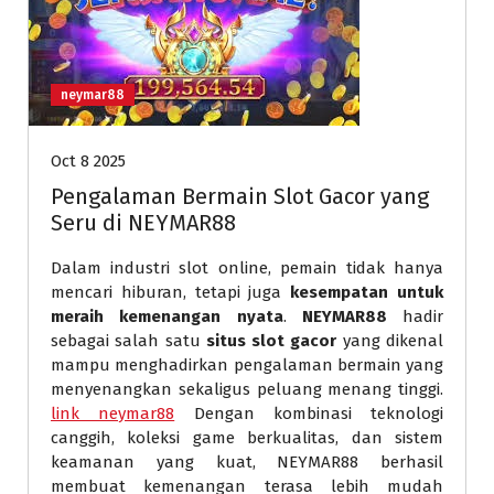
neymar88
Oct 8 2025
Pengalaman Bermain Slot Gacor yang
Seru di NEYMAR88
Dalam industri slot online, pemain tidak hanya
mencari hiburan, tetapi juga
kesempatan untuk
meraih kemenangan nyata
.
NEYMAR88
hadir
sebagai salah satu
situs slot gacor
yang dikenal
mampu menghadirkan pengalaman bermain yang
menyenangkan sekaligus peluang menang tinggi.
link neymar88
Dengan kombinasi teknologi
canggih, koleksi game berkualitas, dan sistem
keamanan yang kuat, NEYMAR88 berhasil
membuat kemenangan terasa lebih mudah