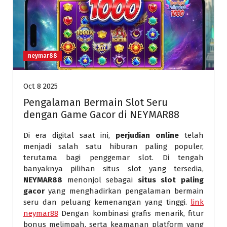
neymar88
Oct 8 2025
Pengalaman Bermain Slot Seru
dengan Game Gacor di NEYMAR88
Di era digital saat ini,
perjudian online
telah
menjadi salah satu hiburan paling populer,
terutama bagi penggemar slot. Di tengah
banyaknya pilihan situs slot yang tersedia,
NEYMAR88
menonjol sebagai
situs slot paling
gacor
yang menghadirkan pengalaman bermain
seru dan peluang kemenangan yang tinggi.
link
neymar88
Dengan kombinasi grafis menarik, fitur
bonus melimpah, serta keamanan platform yang