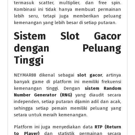
termasuk scatter, multiplier, dan free spin.
Kombinasi ini tidak hanya membuat permainan
lebih seru, tetapi juga memberikan peluang
kemenangan yang lebih besar di setiap putaran.
Sistem Slot Gacor
dengan Peluang
Tinggi
NEYMAR88 dikenal sebagai
slot gacor
, artinya
banyak game di platform ini memiliki frekuensi
kemenangan tinggi. Dengan
sistem Random
Number Generator (RNG)
yang diaudit secara
independen, setiap putaran dijamin adil dan acak,
sehingga setiap pemain memiliki peluang yang
setara untuk meraih kemenangan.
Platform ini juga menyediakan data
RTP (Return
to Player)
dan statistik permainan secara