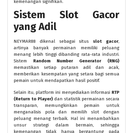
kemenangan signifikan.
Sistem Slot Gacor
yang Adil
NEYMAR88 dikenal sebagai situs
slot gacor
,
artinya banyak permainan memiliki peluang
menang lebih tinggi dibanding rata-rata industri.
Sistem
Random Number Generator (RNG)
memastikan setiap putaran adil dan acak,
memberikan kesempatan yang setara bagi semua
pemain untuk mendapatkan hasil positif.
Selain itu, platform ini menyediakan informasi
RTP
(Return to Player)
dan statistik permainan secara
transparan, memungkinkan pemain untuk
menganalisis pola dan memilih slot dengan
peluang menang terbaik. Hal ini menambahkan
unsur strategi dalam bermain, sehingga
kemenangan tidak hanya bergantung pada