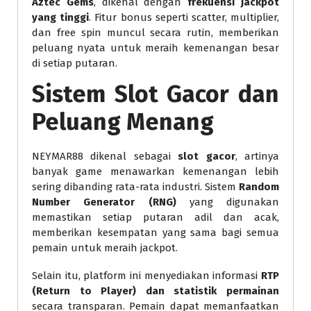
Aztec Gems
, dikenal dengan
frekuensi jackpot
yang tinggi
. Fitur bonus seperti scatter, multiplier,
dan free spin muncul secara rutin, memberikan
peluang nyata untuk meraih kemenangan besar
di setiap putaran.
Sistem Slot Gacor dan
Peluang Menang
NEYMAR88 dikenal sebagai
slot gacor
, artinya
banyak game menawarkan kemenangan lebih
sering dibanding rata-rata industri. Sistem
Random
Number Generator (RNG)
yang digunakan
memastikan setiap putaran adil dan acak,
memberikan kesempatan yang sama bagi semua
pemain untuk meraih jackpot.
Selain itu, platform ini menyediakan informasi
RTP
(Return to Player) dan statistik permainan
secara transparan. Pemain dapat memanfaatkan