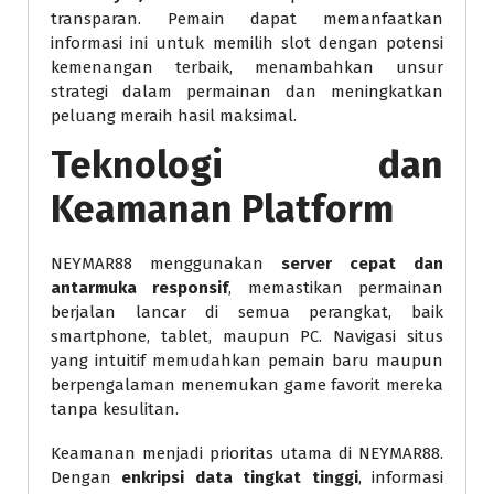
transparan. Pemain dapat memanfaatkan
informasi ini untuk memilih slot dengan potensi
kemenangan terbaik, menambahkan unsur
strategi dalam permainan dan meningkatkan
peluang meraih hasil maksimal.
Teknologi dan
Keamanan Platform
NEYMAR88 menggunakan
server cepat dan
antarmuka responsif
, memastikan permainan
berjalan lancar di semua perangkat, baik
smartphone, tablet, maupun PC. Navigasi situs
yang intuitif memudahkan pemain baru maupun
berpengalaman menemukan game favorit mereka
tanpa kesulitan.
Keamanan menjadi prioritas utama di NEYMAR88.
Dengan
enkripsi data tingkat tinggi
, informasi