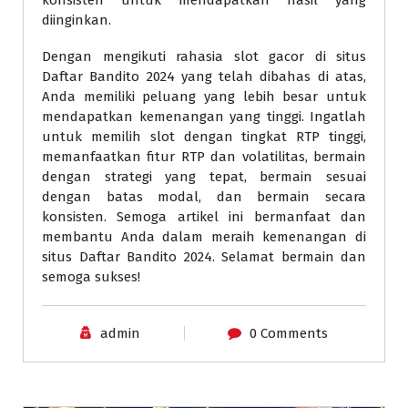
diinginkan.
Dengan mengikuti rahasia slot gacor di situs
Daftar Bandito 2024 yang telah dibahas di atas,
Anda memiliki peluang yang lebih besar untuk
mendapatkan kemenangan yang tinggi. Ingatlah
untuk memilih slot dengan tingkat RTP tinggi,
memanfaatkan fitur RTP dan volatilitas, bermain
dengan strategi yang tepat, bermain sesuai
dengan batas modal, dan bermain secara
konsisten. Semoga artikel ini bermanfaat dan
membantu Anda dalam meraih kemenangan di
situs Daftar Bandito 2024. Selamat bermain dan
semoga sukses!
admin
0 Comments