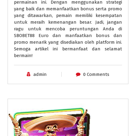
permainan ini. Dengan menggunakan strategi
yang baik dan memanfaatkan bonus serta promo
yang ditawarkan, pemain memiliki kesempatan
untuk meraih kemenangan besar. Jadi, jangan
ragu untuk mencoba peruntungan Anda di
SBOBET88 Euro dan manfaatkan bonus dan
promo menarik yang disediakan oleh platform ini.
Semoga artikel ini bermanfaat dan selamat
bermain!
admin
0 Comments