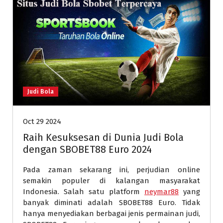
Judi Bola
Oct 29 2024
Raih Kesuksesan di Dunia Judi Bola
dengan SBOBET88 Euro 2024
Pada zaman sekarang ini, perjudian online
semakin populer di kalangan masyarakat
Indonesia. Salah satu platform
neymar88
yang
banyak diminati adalah SBOBET88 Euro. Tidak
hanya menyediakan berbagai jenis permainan judi,