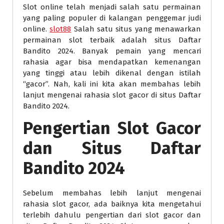
Slot online telah menjadi salah satu permainan
yang paling populer di kalangan penggemar judi
online.
slot88
Salah satu situs yang menawarkan
permainan slot terbaik adalah situs Daftar
Bandito 2024. Banyak pemain yang mencari
rahasia agar bisa mendapatkan kemenangan
yang tinggi atau lebih dikenal dengan istilah
“gacor”. Nah, kali ini kita akan membahas lebih
lanjut mengenai rahasia slot gacor di situs Daftar
Bandito 2024.
Pengertian Slot Gacor
dan Situs Daftar
Bandito 2024
Sebelum membahas lebih lanjut mengenai
rahasia slot gacor, ada baiknya kita mengetahui
terlebih dahulu pengertian dari slot gacor dan