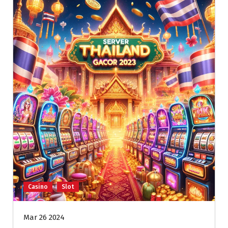
Casino
Slot
Mar 26 2024