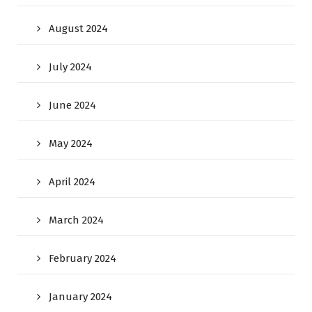
August 2024
July 2024
June 2024
May 2024
April 2024
March 2024
February 2024
January 2024