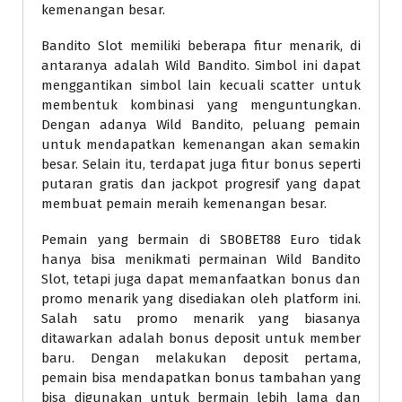
kemenangan besar.
Bandito Slot memiliki beberapa fitur menarik, di
antaranya adalah Wild Bandito. Simbol ini dapat
menggantikan simbol lain kecuali scatter untuk
membentuk kombinasi yang menguntungkan.
Dengan adanya Wild Bandito, peluang pemain
untuk mendapatkan kemenangan akan semakin
besar. Selain itu, terdapat juga fitur bonus seperti
putaran gratis dan jackpot progresif yang dapat
membuat pemain meraih kemenangan besar.
Pemain yang bermain di SBOBET88 Euro tidak
hanya bisa menikmati permainan Wild Bandito
Slot, tetapi juga dapat memanfaatkan bonus dan
promo menarik yang disediakan oleh platform ini.
Salah satu promo menarik yang biasanya
ditawarkan adalah bonus deposit untuk member
baru. Dengan melakukan deposit pertama,
pemain bisa mendapatkan bonus tambahan yang
bisa digunakan untuk bermain lebih lama dan