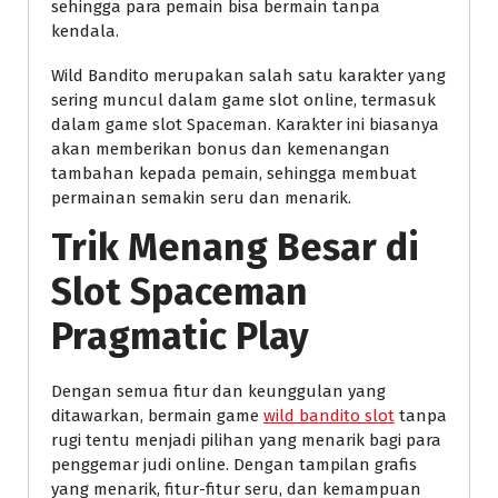
sehingga para pemain bisa bermain tanpa
kendala.
Wild Bandito merupakan salah satu karakter yang
sering muncul dalam game slot online, termasuk
dalam game slot Spaceman. Karakter ini biasanya
akan memberikan bonus dan kemenangan
tambahan kepada pemain, sehingga membuat
permainan semakin seru dan menarik.
Trik Menang Besar di
Slot Spaceman
Pragmatic Play
Dengan semua fitur dan keunggulan yang
ditawarkan, bermain game
wild bandito slot
tanpa
rugi tentu menjadi pilihan yang menarik bagi para
penggemar judi online. Dengan tampilan grafis
yang menarik, fitur-fitur seru, dan kemampuan