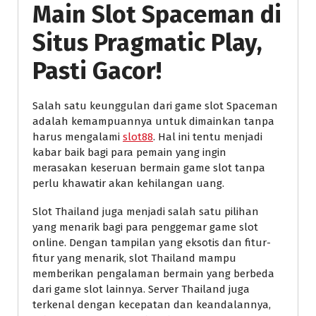
Main Slot Spaceman di
Situs Pragmatic Play,
Pasti Gacor!
Salah satu keunggulan dari game slot Spaceman
adalah kemampuannya untuk dimainkan tanpa
harus mengalami
slot88
. Hal ini tentu menjadi
kabar baik bagi para pemain yang ingin
merasakan keseruan bermain game slot tanpa
perlu khawatir akan kehilangan uang.
Slot Thailand juga menjadi salah satu pilihan
yang menarik bagi para penggemar game slot
online. Dengan tampilan yang eksotis dan fitur-
fitur yang menarik, slot Thailand mampu
memberikan pengalaman bermain yang berbeda
dari game slot lainnya. Server Thailand juga
terkenal dengan kecepatan dan keandalannya,