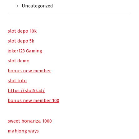
Uncategorized
slot depo 10k
slot depo 5k
joker123 Gaming
slot demo
bonus new member
slot toto
https://slot5k.id/
bonus new member 100
sweet bonanza 1000
mahjong ways