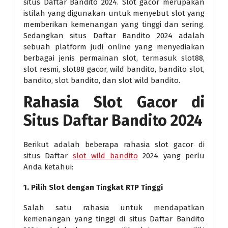
situs Daftar Bandito 2024. Slot gacor merupakan
istilah yang digunakan untuk menyebut slot yang
memberikan kemenangan yang tinggi dan sering.
Sedangkan situs Daftar Bandito 2024 adalah
sebuah platform judi online yang menyediakan
berbagai jenis permainan slot, termasuk slot88,
slot resmi, slot88 gacor, wild bandito, bandito slot,
bandito, slot bandito, dan slot wild bandito.
Rahasia Slot Gacor di
Situs Daftar Bandito 2024
Berikut adalah beberapa rahasia slot gacor di
situs Daftar
slot wild bandito
2024 yang perlu
Anda ketahui:
1. Pilih Slot dengan Tingkat RTP Tinggi
Salah satu rahasia untuk mendapatkan
kemenangan yang tinggi di situs Daftar Bandito