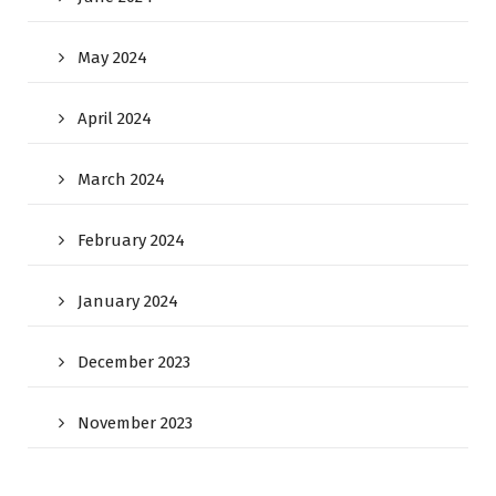
May 2024
April 2024
March 2024
February 2024
January 2024
December 2023
November 2023