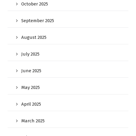
October 2025
September 2025
August 2025
July 2025
June 2025
May 2025
April 2025
March 2025