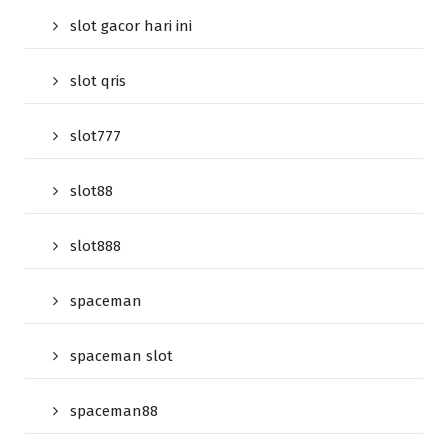
slot gacor hari ini
slot qris
slot777
slot88
slot888
spaceman
spaceman slot
spaceman88