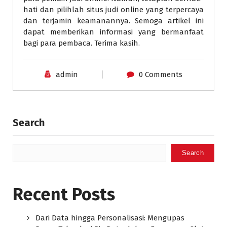
hati dan pilihlah situs judi online yang terpercaya
dan terjamin keamanannya. Semoga artikel ini
dapat memberikan informasi yang bermanfaat
bagi para pembaca. Terima kasih.
admin
0 Comments
Search
Search
Recent Posts
Dari Data hingga Personalisasi: Mengupas