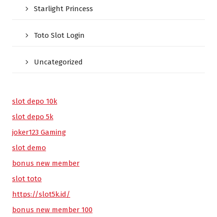
Starlight Princess
Toto Slot Login
Uncategorized
slot depo 10k
slot depo 5k
joker123 Gaming
slot demo
bonus new member
slot toto
https://slot5k.id/
bonus new member 100