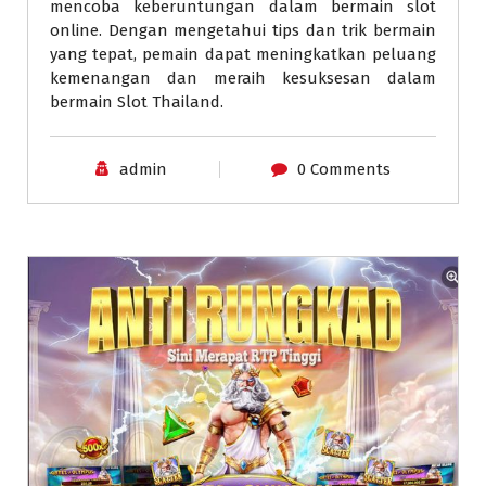
mencoba keberuntungan dalam bermain slot
online. Dengan mengetahui tips dan trik bermain
yang tepat, pemain dapat meningkatkan peluang
kemenangan dan meraih kesuksesan dalam
bermain Slot Thailand.
admin
0 Comments