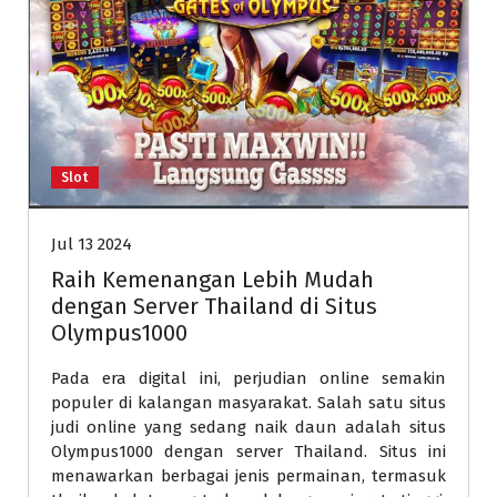
Slot
Jul 13 2024
Raih Kemenangan Lebih Mudah
dengan Server Thailand di Situs
Olympus1000
Pada era digital ini, perjudian online semakin
populer di kalangan masyarakat. Salah satu situs
judi online yang sedang naik daun adalah situs
Olympus1000 dengan server Thailand. Situs ini
menawarkan berbagai jenis permainan, termasuk