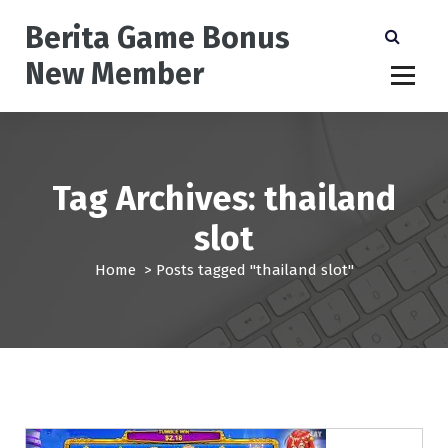
S
Berita Game Bonus
k
i
New Member
p
t
o
c
o
n
Tag Archives: thailand
t
slot
e
n
Home
>
Posts tagged "thailand slot"
t