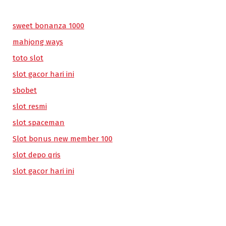
sweet bonanza 1000
mahjong ways
toto slot
slot gacor hari ini
sbobet
slot resmi
slot spaceman
Slot bonus new member 100
slot depo qris
slot gacor hari ini