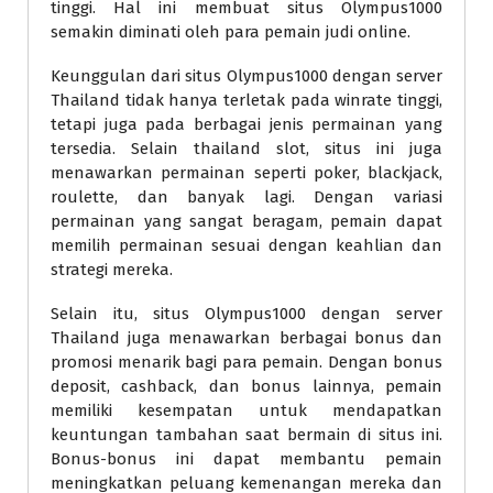
tinggi. Hal ini membuat situs Olympus1000
semakin diminati oleh para pemain judi online.
Keunggulan dari situs Olympus1000 dengan server
Thailand tidak hanya terletak pada winrate tinggi,
tetapi juga pada berbagai jenis permainan yang
tersedia. Selain thailand slot, situs ini juga
menawarkan permainan seperti poker, blackjack,
roulette, dan banyak lagi. Dengan variasi
permainan yang sangat beragam, pemain dapat
memilih permainan sesuai dengan keahlian dan
strategi mereka.
Selain itu, situs Olympus1000 dengan server
Thailand juga menawarkan berbagai bonus dan
promosi menarik bagi para pemain. Dengan bonus
deposit, cashback, dan bonus lainnya, pemain
memiliki kesempatan untuk mendapatkan
keuntungan tambahan saat bermain di situs ini.
Bonus-bonus ini dapat membantu pemain
meningkatkan peluang kemenangan mereka dan