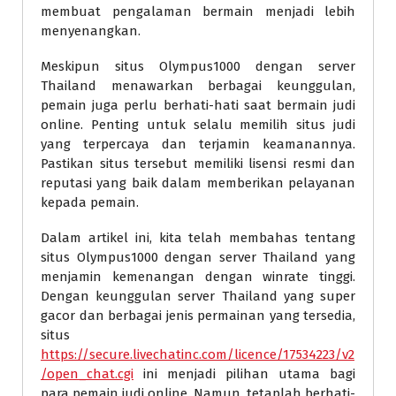
membuat pengalaman bermain menjadi lebih
menyenangkan.
Meskipun situs Olympus1000 dengan server
Thailand menawarkan berbagai keunggulan,
pemain juga perlu berhati-hati saat bermain judi
online. Penting untuk selalu memilih situs judi
yang terpercaya dan terjamin keamanannya.
Pastikan situs tersebut memiliki lisensi resmi dan
reputasi yang baik dalam memberikan pelayanan
kepada pemain.
Dalam artikel ini, kita telah membahas tentang
situs Olympus1000 dengan server Thailand yang
menjamin kemenangan dengan winrate tinggi.
Dengan keunggulan server Thailand yang super
gacor dan berbagai jenis permainan yang tersedia,
situs
https://secure.livechatinc.com/licence/17534223/v2
/open_chat.cgi
ini menjadi pilihan utama bagi
para pemain judi online. Namun, tetaplah berhati-