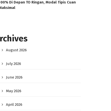
100% Di Depan TO Ringan, Modal Tipis Cuan
Maksimal
rchives
August 2026
July 2026
June 2026
May 2026
April 2026