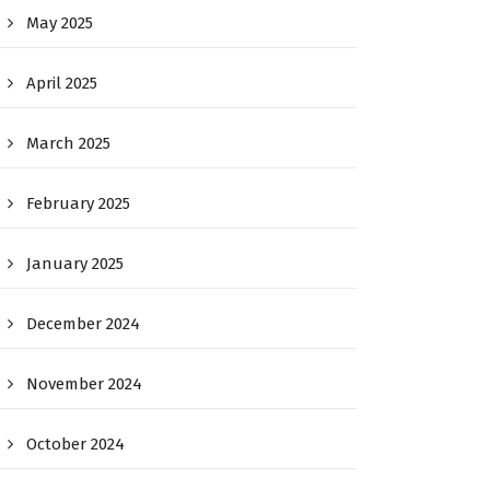
May 2025
April 2025
March 2025
February 2025
January 2025
December 2024
November 2024
October 2024