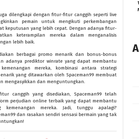
uga dilengkapi dengan fitur-fitur canggih seperti live
ngkinkan pemain untuk mengikuti perkembangan
t keputusan yang lebih cepat. Dengan adanya fitur-
katkan keterampilan mereka dalam menganalisis
ngan lebih baik.
A
diakan berbagai promo menarik dan bonus-bonus
an adanya prediktor winrate yang dapat membantu
kemenangan mereka, kombinasi antara strategi
enarik yang ditawarkan oleh Spaceman99 membuat
akin mengasyikkan dan menguntungkan.
fitur canggih yang disediakan, Spaceman99 telah
tform perjudian online terbaik yang dapat membantu
 kemenangan mereka. Jadi, tunggu apalagi?
man99 dan rasakan sendiri sensasi bermain yang tak
untungkan!