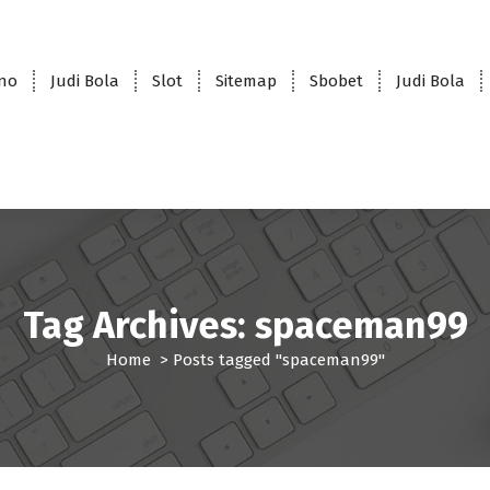
ino
Judi Bola
Slot
Sitemap
Sbobet
Judi Bola
Tag Archives: spaceman99
Home
>
Posts tagged "spaceman99"