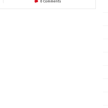
0 Comments