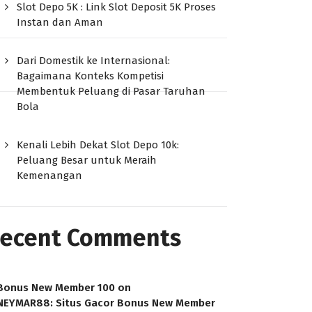
Slot Depo 5K : Link Slot Deposit 5K Proses
Instan dan Aman
Dari Domestik ke Internasional:
Bagaimana Konteks Kompetisi
Membentuk Peluang di Pasar Taruhan
Bola
Kenali Lebih Dekat Slot Depo 10k:
Peluang Besar untuk Meraih
Kemenangan
ecent Comments
Bonus New Member 100
on
NEYMAR88: Situs Gacor Bonus New Member