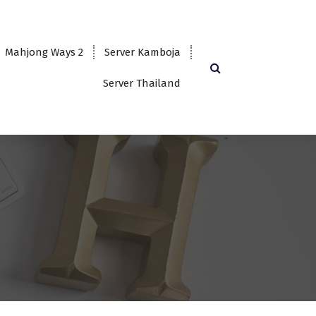
Mahjong Ways 2
Server Kamboja
Server Thailand