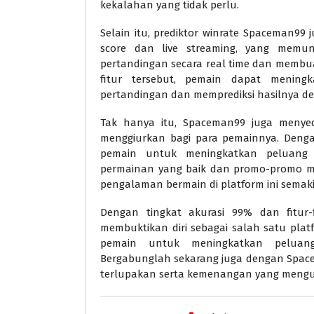
kekalahan yang tidak perlu.
Selain itu, prediktor winrate Spaceman99 j
score dan live streaming, yang memu
pertandingan secara real time dan membua
fitur tersebut, pemain dapat mening
pertandingan dan memprediksi hasilnya de
Tak hanya itu, Spaceman99 juga menye
menggiurkan bagi para pemainnya. Deng
pemain untuk meningkatkan peluang 
permainan yang baik dan promo-promo m
pengalaman bermain di platform ini sem
Dengan tingkat akurasi 99% dan fitur-
membuktikan diri sebagai salah satu pla
pemain untuk meningkatkan peluang
Bergabunglah sekarang juga dengan Space
terlupakan serta kemenangan yang meng