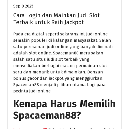
Sep 8 2025
Cara Login dan Mainkan Judi Slot
Terbaik untuk Raih Jackpot
Pada era digital seperti sekarang ini, judi online
semakin populer di kalangan masyarakat. Salah
satu permainan judi online yang banyak diminati
adalah slot online. Spaceman88 merupakan
salah satu situs judi slot terbaik yang
menyediakan berbagai macam permainan slot
seru dan menarik untuk dimainkan. Dengan
bonus gacor dan jackpot yang menggiurkan,
Spaceman88 menjadi pilihan utama bagi para
pecinta judi online.
Kenapa Harus Memilih
Spacaeman88?