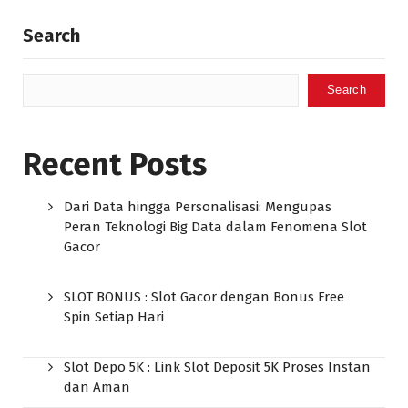
Search
Search
Recent Posts
Dari Data hingga Personalisasi: Mengupas
Peran Teknologi Big Data dalam Fenomena Slot
Gacor
SLOT BONUS : Slot Gacor dengan Bonus Free
Spin Setiap Hari
Slot Depo 5K : Link Slot Deposit 5K Proses Instan
dan Aman