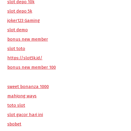
slot depo 10k
slot depo 5k
joker123 Gaming
slot demo
bonus new member
slot toto
https://slot5k.id/
bonus new member 100
sweet bonanza 1000
mahjong ways
toto slot
slot gacor hari ini
sbobet