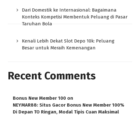
Dari Domestik ke Internasional: Bagaimana
Konteks Kompetisi Membentuk Peluang di Pasar
Taruhan Bola
Kenali Lebih Dekat Slot Depo 10k: Peluang
Besar untuk Meraih Kemenangan
Recent Comments
Bonus New Member 100
on
NEYMAR88: Situs Gacor Bonus New Member 100%
Di Depan TO Ringan, Modal Tipis Cuan Maksimal