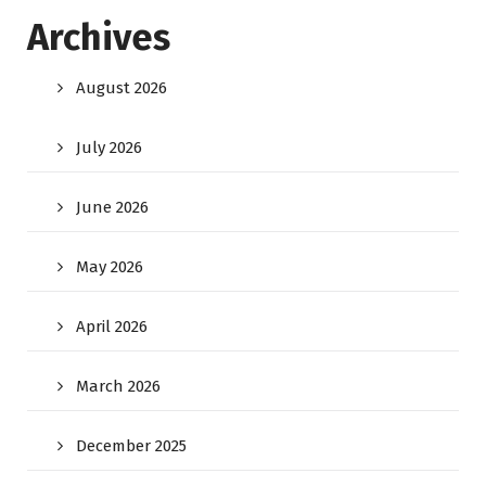
Archives
August 2026
July 2026
June 2026
May 2026
April 2026
March 2026
December 2025