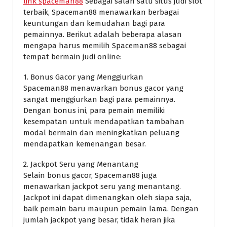
link spaceman88
Sebagai salah satu situs judi slot
terbaik, Spaceman88 menawarkan berbagai
keuntungan dan kemudahan bagi para
pemainnya. Berikut adalah beberapa alasan
mengapa harus memilih Spaceman88 sebagai
tempat bermain judi online:
1. Bonus Gacor yang Menggiurkan
Spaceman88 menawarkan bonus gacor yang
sangat menggiurkan bagi para pemainnya.
Dengan bonus ini, para pemain memiliki
kesempatan untuk mendapatkan tambahan
modal bermain dan meningkatkan peluang
mendapatkan kemenangan besar.
2. Jackpot Seru yang Menantang
Selain bonus gacor, Spaceman88 juga
menawarkan jackpot seru yang menantang.
Jackpot ini dapat dimenangkan oleh siapa saja,
baik pemain baru maupun pemain lama. Dengan
jumlah jackpot yang besar, tidak heran jika