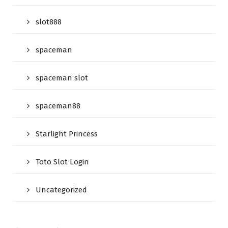
slot888
spaceman
spaceman slot
spaceman88
Starlight Princess
Toto Slot Login
Uncategorized