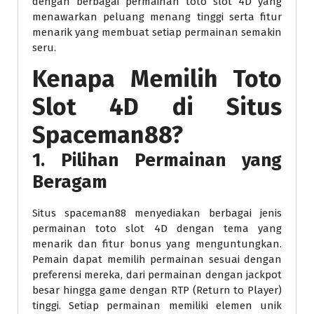
dengan berbagai permainan toto slot 4D yang
menawarkan peluang menang tinggi serta fitur
menarik yang membuat setiap permainan semakin
seru.
Kenapa Memilih Toto
Slot 4D di Situs
Spaceman88?
1.
Pilihan Permainan yang
Beragam
Situs spaceman88 menyediakan berbagai jenis
permainan toto slot 4D dengan tema yang
menarik dan fitur bonus yang menguntungkan.
Pemain dapat memilih permainan sesuai dengan
preferensi mereka, dari permainan dengan jackpot
besar hingga game dengan RTP (Return to Player)
tinggi. Setiap permainan memiliki elemen unik