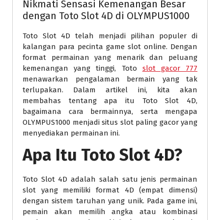
Nikmati Sensasi Kemenangan Besar
dengan Toto Slot 4D di OLYMPUS1000
Toto Slot 4D telah menjadi pilihan populer di
kalangan para pecinta game slot online. Dengan
format permainan yang menarik dan peluang
kemenangan yang tinggi, Toto
slot gacor 777
menawarkan pengalaman bermain yang tak
terlupakan. Dalam artikel ini, kita akan
membahas tentang apa itu Toto Slot 4D,
bagaimana cara bermainnya, serta mengapa
OLYMPUS1000 menjadi situs slot paling gacor yang
menyediakan permainan ini.
Apa Itu Toto Slot 4D?
Toto Slot 4D adalah salah satu jenis permainan
slot yang memiliki format 4D (empat dimensi)
dengan sistem taruhan yang unik. Pada game ini,
pemain akan memilih angka atau kombinasi