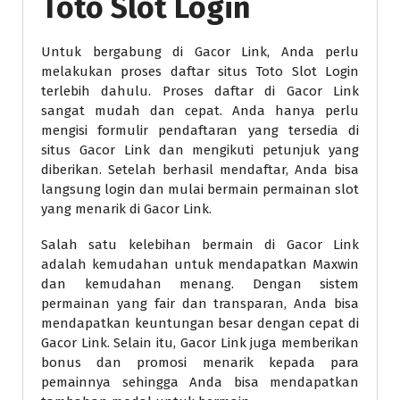
Toto Slot Login
Untuk bergabung di Gacor Link, Anda perlu
melakukan proses daftar situs Toto Slot Login
terlebih dahulu. Proses daftar di Gacor Link
sangat mudah dan cepat. Anda hanya perlu
mengisi formulir pendaftaran yang tersedia di
situs Gacor Link dan mengikuti petunjuk yang
diberikan. Setelah berhasil mendaftar, Anda bisa
langsung login dan mulai bermain permainan slot
yang menarik di Gacor Link.
Salah satu kelebihan bermain di Gacor Link
adalah kemudahan untuk mendapatkan Maxwin
dan kemudahan menang. Dengan sistem
permainan yang fair dan transparan, Anda bisa
mendapatkan keuntungan besar dengan cepat di
Gacor Link. Selain itu, Gacor Link juga memberikan
bonus dan promosi menarik kepada para
pemainnya sehingga Anda bisa mendapatkan