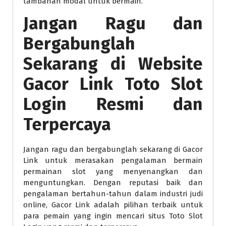
tambahan modal untuk bermain.
Jangan Ragu dan
Bergabunglah
Sekarang di Website
Gacor Link Toto Slot
Login Resmi dan
Terpercaya
Jangan ragu dan bergabunglah sekarang di Gacor
Link untuk merasakan pengalaman bermain
permainan slot yang menyenangkan dan
menguntungkan. Dengan reputasi baik dan
pengalaman bertahun-tahun dalam industri judi
online, Gacor Link adalah pilihan terbaik untuk
para pemain yang ingin mencari situs Toto Slot