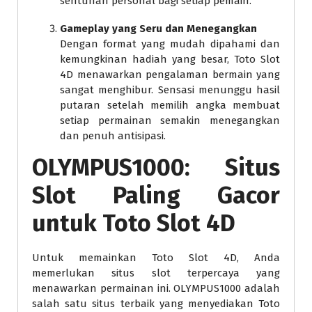
sentuhan personal bagi setiap pemain.
Gameplay yang Seru dan Menegangkan
Dengan format yang mudah dipahami dan
kemungkinan hadiah yang besar, Toto Slot
4D menawarkan pengalaman bermain yang
sangat menghibur. Sensasi menunggu hasil
putaran setelah memilih angka membuat
setiap permainan semakin menegangkan
dan penuh antisipasi.
OLYMPUS1000: Situs
Slot Paling Gacor
untuk Toto Slot 4D
Untuk memainkan Toto Slot 4D, Anda
memerlukan situs slot terpercaya yang
menawarkan permainan ini. OLYMPUS1000 adalah
salah satu situs terbaik yang menyediakan Toto