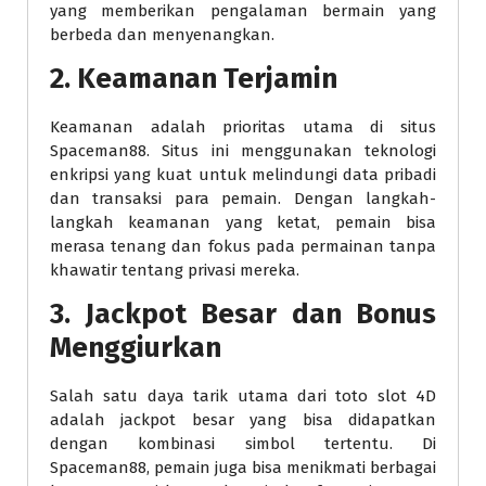
yang memberikan pengalaman bermain yang
berbeda dan menyenangkan.
2.
Keamanan Terjamin
Keamanan adalah prioritas utama di situs
Spaceman88. Situs ini menggunakan teknologi
enkripsi yang kuat untuk melindungi data pribadi
dan transaksi para pemain. Dengan langkah-
langkah keamanan yang ketat, pemain bisa
merasa tenang dan fokus pada permainan tanpa
khawatir tentang privasi mereka.
3.
Jackpot Besar dan Bonus
Menggiurkan
Salah satu daya tarik utama dari toto slot 4D
adalah jackpot besar yang bisa didapatkan
dengan kombinasi simbol tertentu. Di
Spaceman88, pemain juga bisa menikmati berbagai