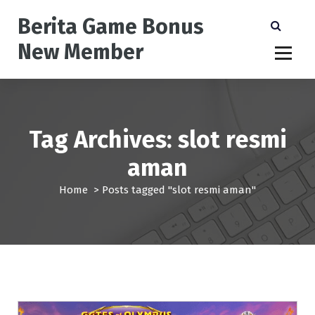
S
Berita Game Bonus
k
i
New Member
p
t
o
c
o
n
Tag Archives: slot resmi
t
aman
e
n
Home
>
Posts tagged "slot resmi aman"
t