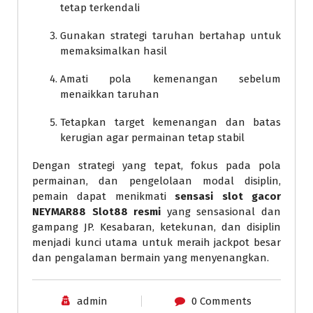
tetap terkendali
Gunakan strategi taruhan bertahap untuk
memaksimalkan hasil
Amati pola kemenangan sebelum
menaikkan taruhan
Tetapkan target kemenangan dan batas
kerugian agar permainan tetap stabil
Dengan strategi yang tepat, fokus pada pola
permainan, dan pengelolaan modal disiplin,
pemain dapat menikmati
sensasi slot gacor
NEYMAR88 Slot88 resmi
yang sensasional dan
gampang JP. Kesabaran, ketekunan, dan disiplin
menjadi kunci utama untuk meraih jackpot besar
dan pengalaman bermain yang menyenangkan.
admin
0 Comments