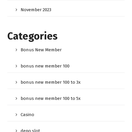
November 2023
Categories
Bonus New Member
bonus new member 100
bonus new member 100 to 3x
bonus new member 100 to 5x
Casino
depo slot