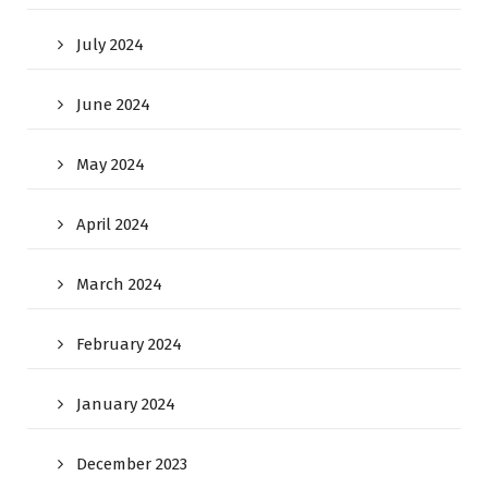
July 2024
June 2024
May 2024
April 2024
March 2024
February 2024
January 2024
December 2023