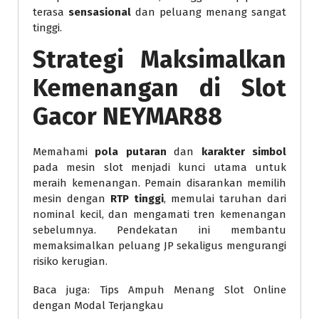
terasa
sensasional
dan peluang menang sangat
tinggi.
Strategi Maksimalkan
Kemenangan di Slot
Gacor NEYMAR88
Memahami
pola putaran
dan
karakter simbol
pada mesin slot menjadi kunci utama untuk
meraih kemenangan. Pemain disarankan memilih
mesin dengan
RTP tinggi
, memulai taruhan dari
nominal kecil, dan mengamati tren kemenangan
sebelumnya. Pendekatan ini membantu
memaksimalkan peluang JP sekaligus mengurangi
risiko kerugian.
Baca juga: Tips Ampuh Menang Slot Online
dengan Modal Terjangkau