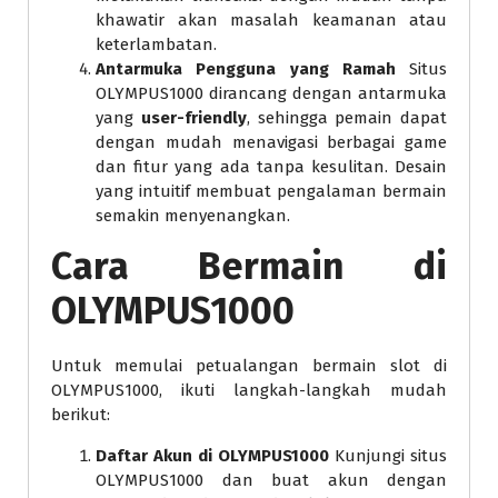
khawatir akan masalah keamanan atau
keterlambatan.
Antarmuka Pengguna yang Ramah
Situs
OLYMPUS1000 dirancang dengan antarmuka
yang
user-friendly
, sehingga pemain dapat
dengan mudah menavigasi berbagai game
dan fitur yang ada tanpa kesulitan. Desain
yang intuitif membuat pengalaman bermain
semakin menyenangkan.
Cara Bermain di
OLYMPUS1000
Untuk memulai petualangan bermain slot di
OLYMPUS1000, ikuti langkah-langkah mudah
berikut:
Daftar Akun di OLYMPUS1000
Kunjungi situs
OLYMPUS1000 dan buat akun dengan