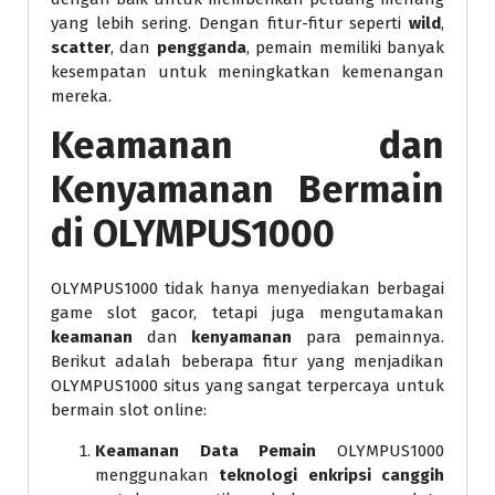
yang lebih sering. Dengan fitur-fitur seperti
wild
,
scatter
, dan
pengganda
, pemain memiliki banyak
kesempatan untuk meningkatkan kemenangan
mereka.
Keamanan dan
Kenyamanan Bermain
di OLYMPUS1000
OLYMPUS1000 tidak hanya menyediakan berbagai
game slot gacor, tetapi juga mengutamakan
keamanan
dan
kenyamanan
para pemainnya.
Berikut adalah beberapa fitur yang menjadikan
OLYMPUS1000 situs yang sangat terpercaya untuk
bermain slot online:
Keamanan Data Pemain
OLYMPUS1000
menggunakan
teknologi enkripsi canggih