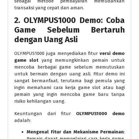
sebagai metode pembayaran memudahkan
transaksi yang cepat dan aman.
2. OLYMPUS1000 Demo: Coba
Game Sebelum Bertaruh
dengan Uang Asli
OLYMPUS1000 juga menyediakan fitur
versi demo
game slot
yang memungkinkan pemain untuk
mencoba berbagai game sebelum memutuskan
untuk bermain dengan uang asli. Fitur demo ini
sangat bermanfaat, terutama bagi pemula yang
ingin memahami cara kerja game slot atau bagi
pemain yang ingin mencoba game baru tanpa
risiko kehilangan uang.
Keuntungan dari fitur
OLYMPUS1000 demo
adalah:
Mengenal Fitur dan Mekanisme Permainan
:
Pemain dapat mempelajari cara kerja game,