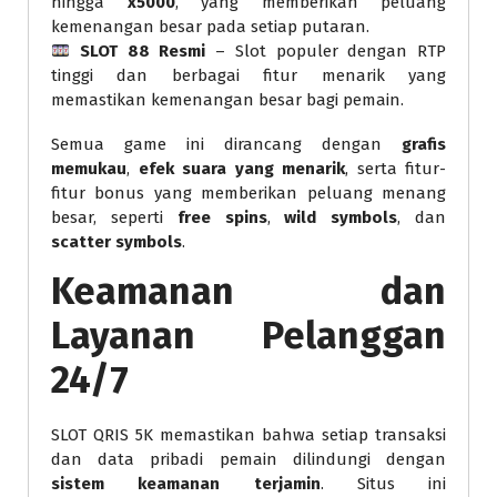
hingga
x5000
, yang memberikan peluang
kemenangan besar pada setiap putaran.
SLOT 88 Resmi
– Slot populer dengan RTP
tinggi dan berbagai fitur menarik yang
memastikan kemenangan besar bagi pemain.
Semua game ini dirancang dengan
grafis
memukau
,
efek suara yang menarik
, serta fitur-
fitur bonus yang memberikan peluang menang
besar, seperti
free spins
,
wild symbols
, dan
scatter symbols
.
Keamanan dan
Layanan Pelanggan
24/7
SLOT QRIS 5K memastikan bahwa setiap transaksi
dan data pribadi pemain dilindungi dengan
sistem keamanan terjamin
. Situs ini