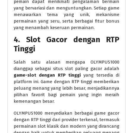
pemain dapat menikmati pengalaman bermain
yang bervariasi dan menguntungkan. Setiap game
menawarkan tema yang unik, mekanisme
permainan yang seru, serta berbagai fitur bonus
yang menambah keseruan permainan.
4. Slot Gacor dengan RTP
Tinggi
Salah satu alasan mengapa OLYMPUS1000
dianggap sebagai situs slot paling gacor adalah
game-slot dengan RTP tinggi
yang tersedia di
platform ini. Game dengan RTP tinggi memberikan
peluang menang yang lebih besar, menjadikannya
pilihan favorit bagi pemain yang ingin meraih
kemenangan besar.
OLYMPUS1000 menyediakan berbagai game gacor
dengan RTP tinggi dari provider terkenal, termasuk
permainan slot klasik dan modern yang dirancang
dengan baik untuk memberikan peluang menang