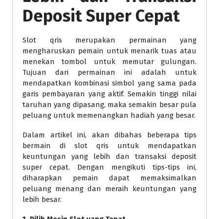
Deposit Super Cepat
Slot qris merupakan permainan yang
mengharuskan pemain untuk menarik tuas atau
menekan tombol untuk memutar gulungan.
Tujuan dari permainan ini adalah untuk
mendapatkan kombinasi simbol yang sama pada
garis pembayaran yang aktif. Semakin tinggi nilai
taruhan yang dipasang, maka semakin besar pula
peluang untuk memenangkan hadiah yang besar.
Dalam artikel ini, akan dibahas beberapa tips
bermain di slot qris untuk mendapatkan
keuntungan yang lebih dan transaksi deposit
super cepat. Dengan mengikuti tips-tips ini,
diharapkan pemain dapat memaksimalkan
peluang menang dan meraih keuntungan yang
lebih besar.
1. Pilih Mesin Slot yang Tepat