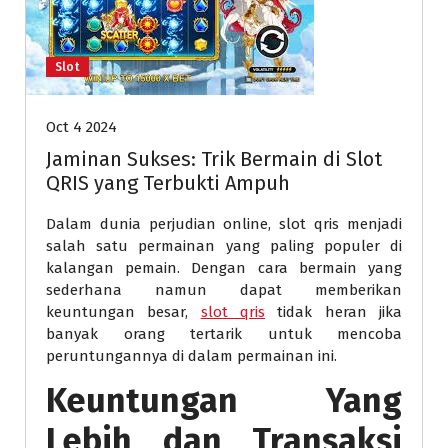
Slot
Oct 4 2024
Jaminan Sukses: Trik Bermain di Slot
QRIS yang Terbukti Ampuh
Dalam dunia perjudian online, slot qris menjadi
salah satu permainan yang paling populer di
kalangan pemain. Dengan cara bermain yang
sederhana namun dapat memberikan
keuntungan besar,
slot qris
tidak heran jika
banyak orang tertarik untuk mencoba
peruntungannya di dalam permainan ini.
Keuntungan Yang
Lebih dan Transaksi