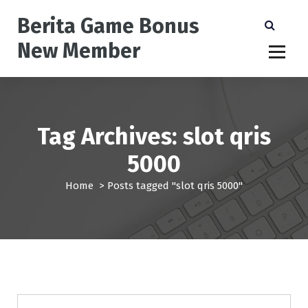
S
Berita Game Bonus
k
i
New Member
p
t
o
c
o
n
Tag Archives: slot qris
t
5000
e
n
Home
>
Posts tagged "slot qris 5000"
t
Slot