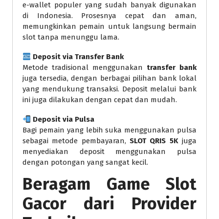
e-wallet populer yang sudah banyak digunakan
di Indonesia. Prosesnya cepat dan aman,
memungkinkan pemain untuk langsung bermain
slot tanpa menunggu lama.
Deposit via Transfer Bank
Metode tradisional menggunakan
transfer bank
juga tersedia, dengan berbagai pilihan bank lokal
yang mendukung transaksi. Deposit melalui bank
ini juga dilakukan dengan cepat dan mudah.
Deposit via Pulsa
Bagi pemain yang lebih suka menggunakan pulsa
sebagai metode pembayaran,
SLOT QRIS 5K
juga
menyediakan deposit menggunakan pulsa
dengan potongan yang sangat kecil.
Beragam Game Slot
Gacor dari Provider