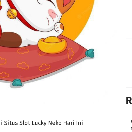
R
Situs Slot Lucky Neko Hari Ini