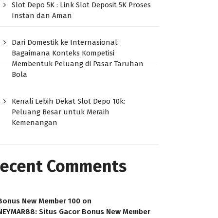
Slot Depo 5K : Link Slot Deposit 5K Proses
Instan dan Aman
Dari Domestik ke Internasional:
Bagaimana Konteks Kompetisi
Membentuk Peluang di Pasar Taruhan
Bola
Kenali Lebih Dekat Slot Depo 10k:
Peluang Besar untuk Meraih
Kemenangan
ecent Comments
Bonus New Member 100
on
NEYMAR88: Situs Gacor Bonus New Member