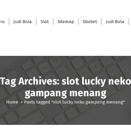
ino
Judi Bola
Slot
Sitemap
Sbobet
Judi Bola
Tag Archives: slot lucky nek
gampang menang
Home
>
Posts tagged "slot lucky neko gampang menang"