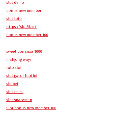
slot demo
bonus new member
slot toto
https://slot5k.id/
bonus new member 100
sweet bonanza 1000
mahjong ways
toto slot
slot gacor hari ini
sbobet
slot resmi
slot spaceman
Slot bonus new member 100