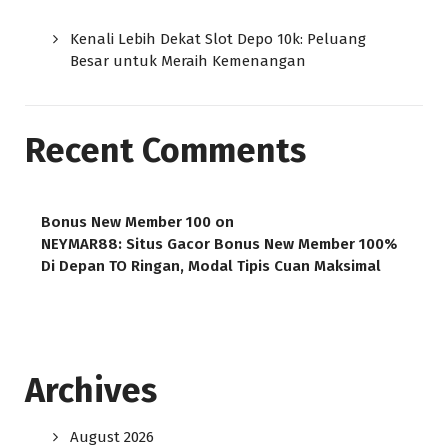
Kenali Lebih Dekat Slot Depo 10k: Peluang
Besar untuk Meraih Kemenangan
Recent Comments
Bonus New Member 100
on
NEYMAR88: Situs Gacor Bonus New Member 100%
Di Depan TO Ringan, Modal Tipis Cuan Maksimal
Archives
August 2026