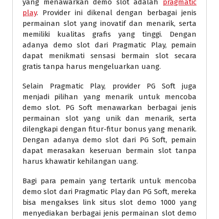
yang menawarkan demo slot adalah
pragmatic
play
. Provider ini dikenal dengan berbagai jenis
permainan slot yang inovatif dan menarik, serta
memiliki kualitas grafis yang tinggi. Dengan
adanya demo slot dari Pragmatic Play, pemain
dapat menikmati sensasi bermain slot secara
gratis tanpa harus mengeluarkan uang.
Selain Pragmatic Play, provider PG Soft juga
menjadi pilihan yang menarik untuk mencoba
demo slot. PG Soft menawarkan berbagai jenis
permainan slot yang unik dan menarik, serta
dilengkapi dengan fitur-fitur bonus yang menarik.
Dengan adanya demo slot dari PG Soft, pemain
dapat merasakan keseruan bermain slot tanpa
harus khawatir kehilangan uang.
Bagi para pemain yang tertarik untuk mencoba
demo slot dari Pragmatic Play dan PG Soft, mereka
bisa mengakses link situs slot demo 1000 yang
menyediakan berbagai jenis permainan slot demo