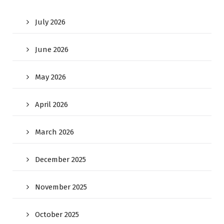
July 2026
June 2026
May 2026
April 2026
March 2026
December 2025
November 2025
October 2025