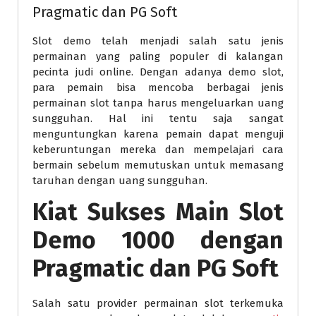
Pragmatic dan PG Soft
Slot demo telah menjadi salah satu jenis
permainan yang paling populer di kalangan
pecinta judi online. Dengan adanya demo slot,
para pemain bisa mencoba berbagai jenis
permainan slot tanpa harus mengeluarkan uang
sungguhan. Hal ini tentu saja sangat
menguntungkan karena pemain dapat menguji
keberuntungan mereka dan mempelajari cara
bermain sebelum memutuskan untuk memasang
taruhan dengan uang sungguhan.
Kiat Sukses Main Slot
Demo 1000 dengan
Pragmatic dan PG Soft
Salah satu provider permainan slot terkemuka