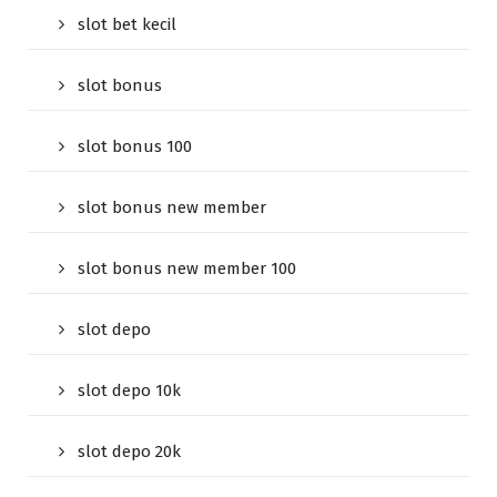
slot bet kecil
slot bonus
slot bonus 100
slot bonus new member
slot bonus new member 100
slot depo
slot depo 10k
slot depo 20k