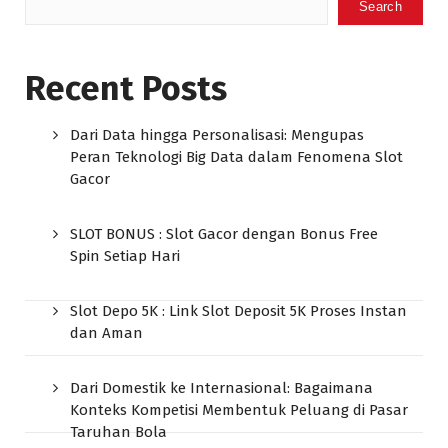
Search
Recent Posts
Dari Data hingga Personalisasi: Mengupas
Peran Teknologi Big Data dalam Fenomena Slot
Gacor
SLOT BONUS : Slot Gacor dengan Bonus Free
Spin Setiap Hari
Slot Depo 5K : Link Slot Deposit 5K Proses Instan
dan Aman
Dari Domestik ke Internasional: Bagaimana
Konteks Kompetisi Membentuk Peluang di Pasar
Taruhan Bola