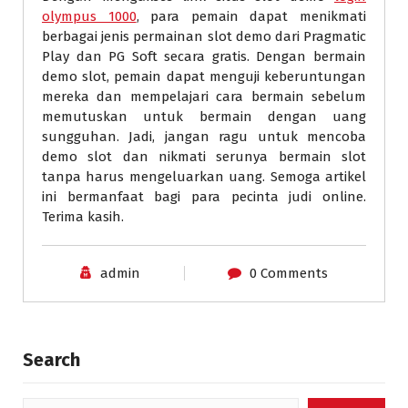
olympus 1000
, para pemain dapat menikmati
berbagai jenis permainan slot demo dari Pragmatic
Play dan PG Soft secara gratis. Dengan bermain
demo slot, pemain dapat menguji keberuntungan
mereka dan mempelajari cara bermain sebelum
memutuskan untuk bermain dengan uang
sungguhan. Jadi, jangan ragu untuk mencoba
demo slot dan nikmati serunya bermain slot
tanpa harus mengeluarkan uang. Semoga artikel
ini bermanfaat bagi para pecinta judi online.
Terima kasih.
admin
0 Comments
Search