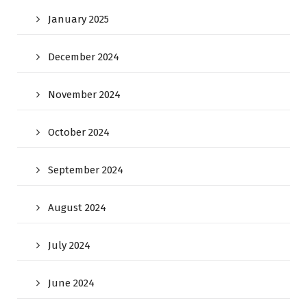
January 2025
December 2024
November 2024
October 2024
September 2024
August 2024
July 2024
June 2024