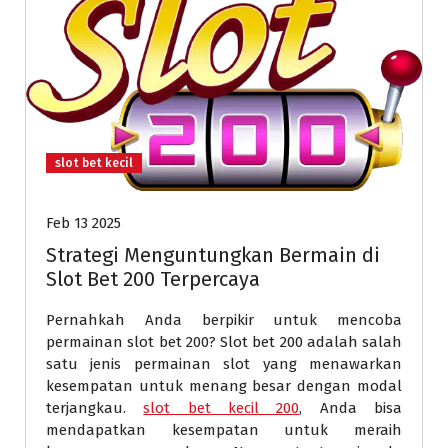
slot bet kecil
Feb 13 2025
Strategi Menguntungkan Bermain di
Slot Bet 200 Terpercaya
Pernahkah Anda berpikir untuk mencoba
permainan slot bet 200? Slot bet 200 adalah salah
satu jenis permainan slot yang menawarkan
kesempatan untuk menang besar dengan modal
terjangkau.
slot bet kecil 200
, Anda bisa
mendapatkan kesempatan untuk meraih