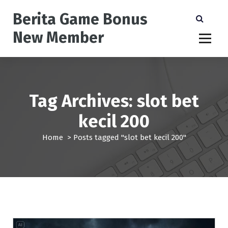
S
Berita Game Bonus
k
i
New Member
p
t
o
c
o
n
Tag Archives: slot bet
t
kecil 200
e
n
Home
>
Posts tagged "slot bet kecil 200"
t