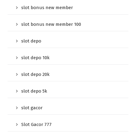
slot bonus new member
slot bonus new member 100
slot depo
slot depo 10k
slot depo 20k
slot depo 5k
slot gacor
Slot Gacor 777