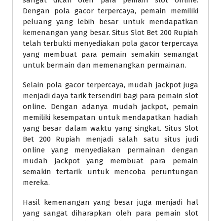
sangat dicari oleh para pemain slot online.
Dengan pola gacor terpercaya, pemain memiliki
peluang yang lebih besar untuk mendapatkan
kemenangan yang besar. Situs Slot Bet 200 Rupiah
telah terbukti menyediakan pola gacor terpercaya
yang membuat para pemain semakin semangat
untuk bermain dan memenangkan permainan.
Selain pola gacor terpercaya, mudah jackpot juga
menjadi daya tarik tersendiri bagi para pemain slot
online. Dengan adanya mudah jackpot, pemain
memiliki kesempatan untuk mendapatkan hadiah
yang besar dalam waktu yang singkat. Situs Slot
Bet 200 Rupiah menjadi salah satu situs judi
online yang menyediakan permainan dengan
mudah jackpot yang membuat para pemain
semakin tertarik untuk mencoba peruntungan
mereka.
Hasil kemenangan yang besar juga menjadi hal
yang sangat diharapkan oleh para pemain slot