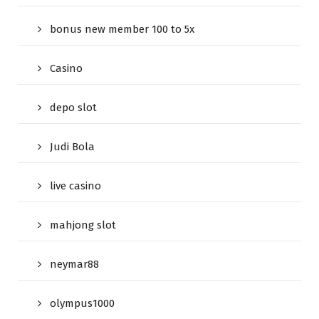
bonus new member 100 to 5x
Casino
depo slot
Judi Bola
live casino
mahjong slot
neymar88
olympus1000