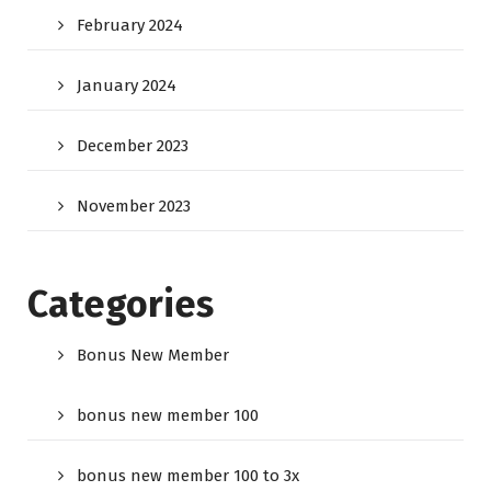
February 2024
January 2024
December 2023
November 2023
Categories
Bonus New Member
bonus new member 100
bonus new member 100 to 3x