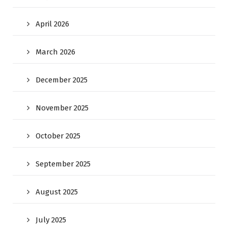
April 2026
March 2026
December 2025
November 2025
October 2025
September 2025
August 2025
July 2025