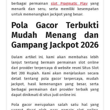
berbagai permainan
slot Pragmatic Play
yang
menarik dan seru, serta memiliki kesempatan
untuk memenangkan jackpot yang besar.
Pola Gacor Terbukti
Mudah Menang dan
Gampang Jackpot 2026
Dalam artikel ini, kami akan membahas lebih
lanjut tentang bermain permainan slot online
dari provider terpercaya di website resmi Situs Slot
Bet 200 Rupiah. Kami akan menjelaskan secara
detail tentang pola gacor terpercaya, mudah
jackpot, hasil kemenangan yang besar, serta
berbagai permainan dari provider terbaik yang
dapat dinikmati di situs judi online ini.
Pola gacor merupakan salah satu hal yang