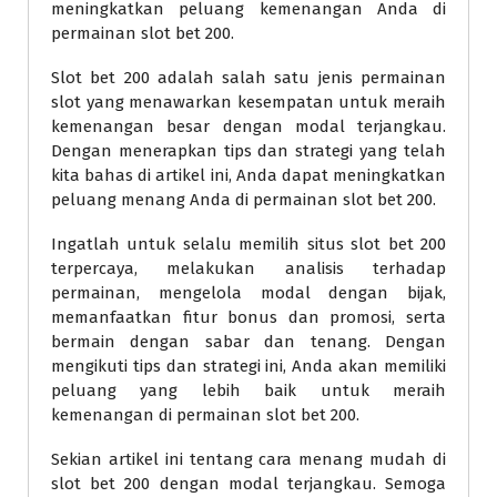
meningkatkan peluang kemenangan Anda di
permainan slot bet 200.
Slot bet 200 adalah salah satu jenis permainan
slot yang menawarkan kesempatan untuk meraih
kemenangan besar dengan modal terjangkau.
Dengan menerapkan tips dan strategi yang telah
kita bahas di artikel ini, Anda dapat meningkatkan
peluang menang Anda di permainan slot bet 200.
Ingatlah untuk selalu memilih situs slot bet 200
terpercaya, melakukan analisis terhadap
permainan, mengelola modal dengan bijak,
memanfaatkan fitur bonus dan promosi, serta
bermain dengan sabar dan tenang. Dengan
mengikuti tips dan strategi ini, Anda akan memiliki
peluang yang lebih baik untuk meraih
kemenangan di permainan slot bet 200.
Sekian artikel ini tentang cara menang mudah di
slot bet 200 dengan modal terjangkau. Semoga