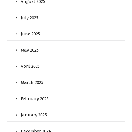
August 2025
July 2025
June 2025
May 2025
April 2025
March 2025
February 2025
January 2025
December 2024