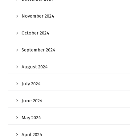
November 2024
October 2024
September 2024
August 2024
July 2024
June 2024
May 2024
April 2024