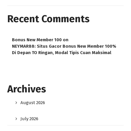
Recent Comments
Bonus New Member 100
on
NEYMAR88: Situs Gacor Bonus New Member 100%
Di Depan TO Ringan, Modal Tipis Cuan Maksimal
Archives
August 2026
July 2026