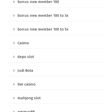
bonus new member 100
bonus new member 100 to 3x
bonus new member 100 to 5x
Casino
depo slot
Judi Bola
live casino
mahjong slot
neymar88