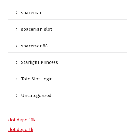
spaceman
spaceman slot
spaceman88
Starlight Princess
Toto Slot Login
Uncategorized
slot depo 10k
slot depo 5k