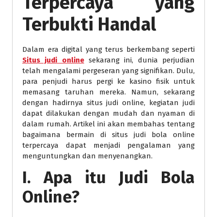
Terpercaya yang
Terbukti Handal
Dalam era digital yang terus berkembang seperti
Situs judi online
sekarang ini, dunia perjudian
telah mengalami pergeseran yang signifikan. Dulu,
para penjudi harus pergi ke kasino fisik untuk
memasang taruhan mereka. Namun, sekarang
dengan hadirnya situs judi online, kegiatan judi
dapat dilakukan dengan mudah dan nyaman di
dalam rumah. Artikel ini akan membahas tentang
bagaimana bermain di situs judi bola online
terpercaya dapat menjadi pengalaman yang
menguntungkan dan menyenangkan.
I. Apa itu Judi Bola
Online?