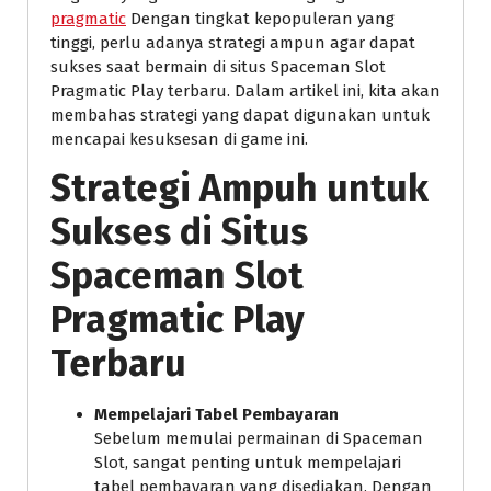
pragmatic
Dengan tingkat kepopuleran yang
tinggi, perlu adanya strategi ampun agar dapat
sukses saat bermain di situs Spaceman Slot
Pragmatic Play terbaru. Dalam artikel ini, kita akan
membahas strategi yang dapat digunakan untuk
mencapai kesuksesan di game ini.
Strategi Ampuh untuk
Sukses di Situs
Spaceman Slot
Pragmatic Play
Terbaru
Mempelajari Tabel Pembayaran
Sebelum memulai permainan di Spaceman
Slot, sangat penting untuk mempelajari
tabel pembayaran yang disediakan. Dengan