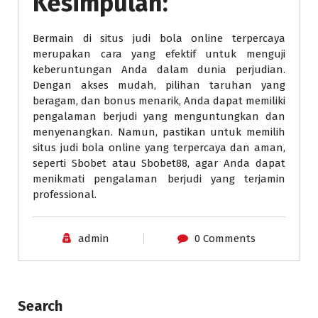
Kesimpulan:
Bermain di situs judi bola online terpercaya
merupakan cara yang efektif untuk menguji
keberuntungan Anda dalam dunia perjudian.
Dengan akses mudah, pilihan taruhan yang
beragam, dan bonus menarik, Anda dapat memiliki
pengalaman berjudi yang menguntungkan dan
menyenangkan. Namun, pastikan untuk memilih
situs judi bola online yang terpercaya dan aman,
seperti Sbobet atau Sbobet88, agar Anda dapat
menikmati pengalaman berjudi yang terjamin
professional.
admin
0 Comments
Search