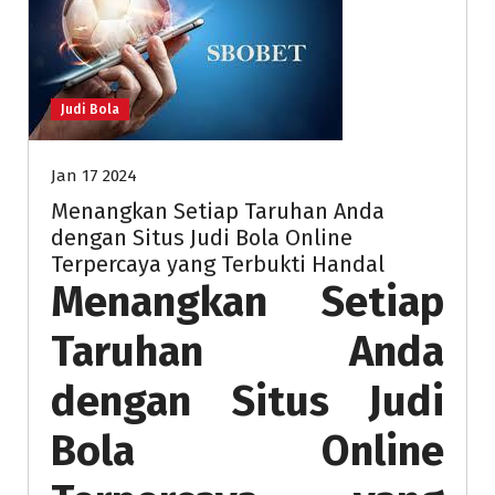
Judi Bola
Jan 17 2024
Menangkan Setiap Taruhan Anda
dengan Situs Judi Bola Online
Terpercaya yang Terbukti Handal
Menangkan Setiap
Taruhan Anda
dengan Situs Judi
Bola Online