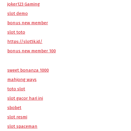
joker123 Gaming
slot demo
bonus new member
slot toto
https://slot5k.id/
bonus new member 100
sweet bonanza 1000
mahjong ways
toto slot
slot gacor hari ini
sbobet
slot resmi
slot spaceman