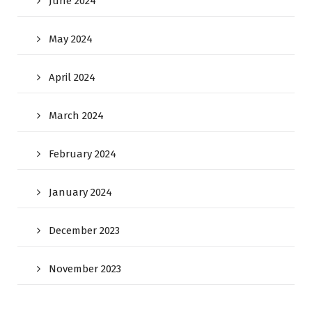
June 2024
May 2024
April 2024
March 2024
February 2024
January 2024
December 2023
November 2023