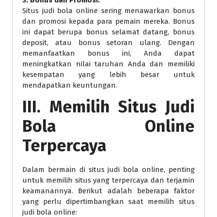
Situs judi bola online sering menawarkan bonus
dan promosi kepada para pemain mereka. Bonus
ini dapat berupa bonus selamat datang, bonus
deposit, atau bonus setoran ulang. Dengan
memanfaatkan bonus ini, Anda dapat
meningkatkan nilai taruhan Anda dan memiliki
kesempatan yang lebih besar untuk
mendapatkan keuntungan.
III. Memilih Situs Judi
Bola Online
Terpercaya
Dalam bermain di situs judi bola online, penting
untuk memilih situs yang terpercaya dan terjamin
keamanannya. Berikut adalah beberapa faktor
yang perlu dipertimbangkan saat memilih situs
judi bola online: