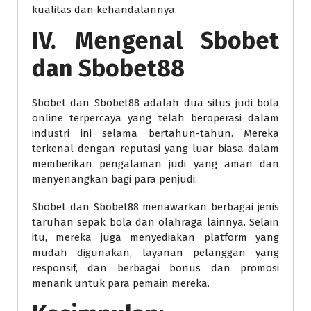
kualitas dan kehandalannya.
IV. Mengenal Sbobet
dan Sbobet88
Sbobet dan Sbobet88 adalah dua situs judi bola
online terpercaya yang telah beroperasi dalam
industri ini selama bertahun-tahun. Mereka
terkenal dengan reputasi yang luar biasa dalam
memberikan pengalaman judi yang aman dan
menyenangkan bagi para penjudi.
Sbobet dan Sbobet88 menawarkan berbagai jenis
taruhan sepak bola dan olahraga lainnya. Selain
itu, mereka juga menyediakan platform yang
mudah digunakan, layanan pelanggan yang
responsif, dan berbagai bonus dan promosi
menarik untuk para pemain mereka.