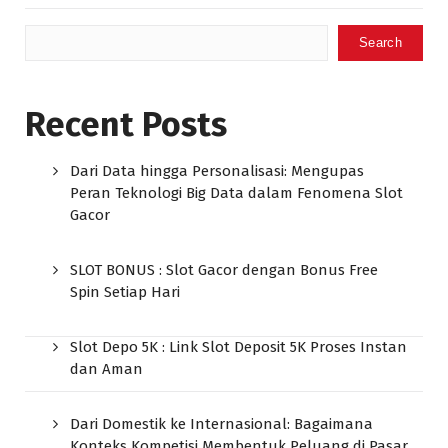
Search
Recent Posts
Dari Data hingga Personalisasi: Mengupas
Peran Teknologi Big Data dalam Fenomena Slot
Gacor
SLOT BONUS : Slot Gacor dengan Bonus Free
Spin Setiap Hari
Slot Depo 5K : Link Slot Deposit 5K Proses Instan
dan Aman
Dari Domestik ke Internasional: Bagaimana
Konteks Kompetisi Membentuk Peluang di Pasar