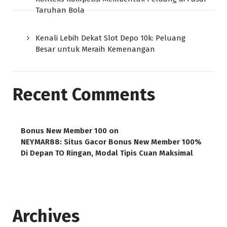
Taruhan Bola
Kenali Lebih Dekat Slot Depo 10k: Peluang
Besar untuk Meraih Kemenangan
Recent Comments
Bonus New Member 100
on
NEYMAR88: Situs Gacor Bonus New Member 100%
Di Depan TO Ringan, Modal Tipis Cuan Maksimal
Archives