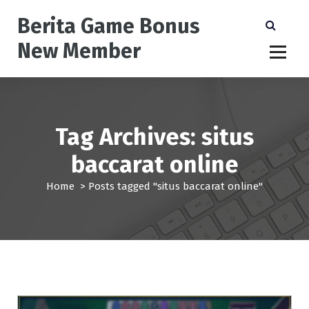
S
Berita Game Bonus
k
i
New Member
p
t
o
c
o
n
Tag Archives: situs
t
baccarat online
e
n
Home
>
Posts tagged "situs baccarat online"
t