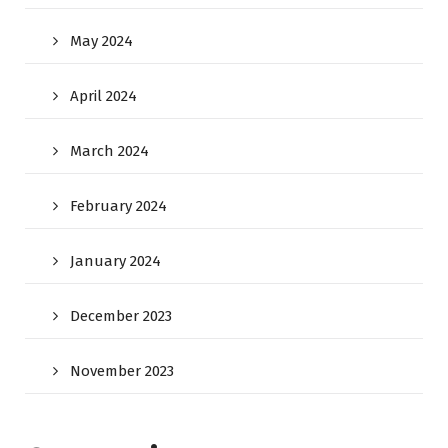
May 2024
April 2024
March 2024
February 2024
January 2024
December 2023
November 2023