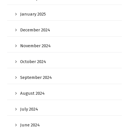
January 2025
December 2024
November 2024
October 2024
September 2024
August 2024
July 2024
June 2024