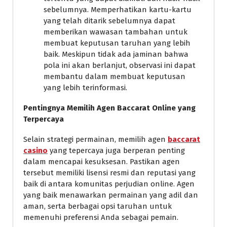
sebelumnya. Memperhatikan kartu-kartu
yang telah ditarik sebelumnya dapat
memberikan wawasan tambahan untuk
membuat keputusan taruhan yang lebih
baik. Meskipun tidak ada jaminan bahwa
pola ini akan berlanjut, observasi ini dapat
membantu dalam membuat keputusan
yang lebih terinformasi.
Pentingnya Memilih Agen Baccarat Online yang
Terpercaya
Selain strategi permainan, memilih agen
baccarat
casino
yang tepercaya juga berperan penting
dalam mencapai kesuksesan. Pastikan agen
tersebut memiliki lisensi resmi dan reputasi yang
baik di antara komunitas perjudian online. Agen
yang baik menawarkan permainan yang adil dan
aman, serta berbagai opsi taruhan untuk
memenuhi preferensi Anda sebagai pemain.