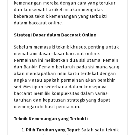
kemenangan mereka dengan cara yang terukur
dan konservatif, artikel ini akan mengulas
beberapa teknik kemenangan yang terbukti
dalam baccarat online.
Strategi Dasar dalam Baccarat Online
Sebelum memasuki teknik khusus, penting untuk
memahami dasar-dasar baccarat online.
Permainan ini melibatkan dua sisi utama: Pemain
dan Bankir. Pemain bertaruh pada sisi mana yang
akan mendapatkan nilai kartu terdekat dengan
angka 9 atau apakah permainan akan berakhir
seri. Meskipun sederhana dalam konsepnya,
baccarat memiliki kompleksitas dalam variasi
taruhan dan keputusan strategis yang dapat
memengaruhi hasil permainan.
Teknik Kemenangan yang Terbukti
Pilih Taruhan yang Tepat
: Salah satu teknik