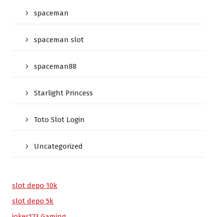
spaceman
spaceman slot
spaceman88
Starlight Princess
Toto Slot Login
Uncategorized
slot depo 10k
slot depo 5k
joker123 Gaming