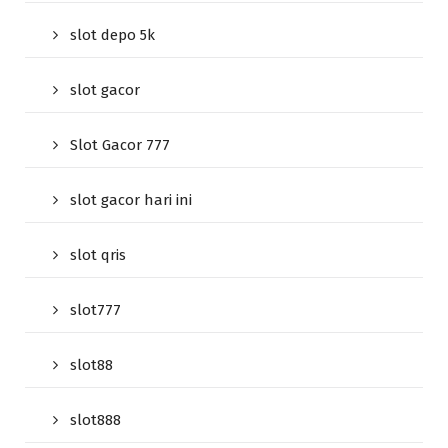
slot depo 5k
slot gacor
Slot Gacor 777
slot gacor hari ini
slot qris
slot777
slot88
slot888