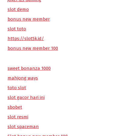
slot demo
bonus new member
slot toto
https://slot5k.id/
bonus new member 100
sweet bonanza 1000
mahjong ways
toto slot
slot gacor hari ini
sbobet
slot resmi
slot spaceman