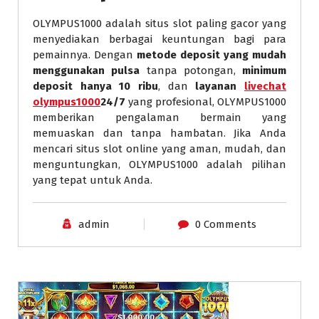
OLYMPUS1000 adalah situs slot paling gacor yang
menyediakan berbagai keuntungan bagi para
pemainnya. Dengan
metode deposit yang mudah
menggunakan pulsa
tanpa potongan,
minimum
deposit hanya 10 ribu
, dan
layanan
livechat
olympus1000
24/7
yang profesional, OLYMPUS1000
memberikan pengalaman bermain yang
memuaskan dan tanpa hambatan. Jika Anda
mencari situs slot online yang aman, mudah, dan
menguntungkan, OLYMPUS1000 adalah pilihan
yang tepat untuk Anda.
admin
0 Comments