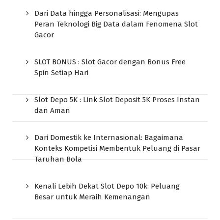
Dari Data hingga Personalisasi: Mengupas
Peran Teknologi Big Data dalam Fenomena Slot
Gacor
SLOT BONUS : Slot Gacor dengan Bonus Free
Spin Setiap Hari
Slot Depo 5K : Link Slot Deposit 5K Proses Instan
dan Aman
Dari Domestik ke Internasional: Bagaimana
Konteks Kompetisi Membentuk Peluang di Pasar
Taruhan Bola
Kenali Lebih Dekat Slot Depo 10k: Peluang
Besar untuk Meraih Kemenangan