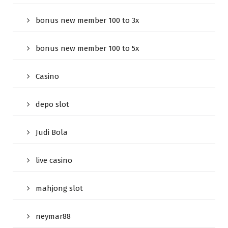
bonus new member 100 to 3x
bonus new member 100 to 5x
Casino
depo slot
Judi Bola
live casino
mahjong slot
neymar88