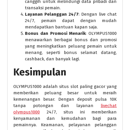
canggih untuk melindungi data pribadi dan
transaksi pemain.
Layanan Pelanggan 24/7
: Dengan live chat
24/7, pemain dapat dengan mudah
mendapatkan bantuan kapan saja.
Bonus dan Promosi Menarik
: OLYMPUS1000
menawarkan berbagai bonus dan promosi
yang meningkatkan peluang pemain untuk
menang, seperti bonus selamat datang,
cashback, dan banyak lagi.
Kesimpulan
OLYMPUS1000 adalah situs slot paling gacor yang
memberikan peluang besar untuk meraih
kemenangan besar. Dengan deposit pulsa 10K
tanpa potongan dan layanan
livechat
olympus1000
24/7, situs ini memberikan
kenyamanan dan kemudahan bagi para
pemainnya. Keamanan, pelayanan pelanggan