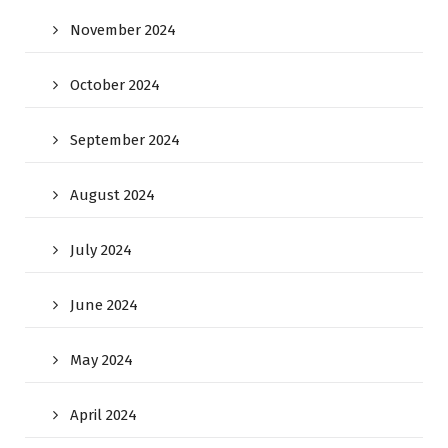
November 2024
October 2024
September 2024
August 2024
July 2024
June 2024
May 2024
April 2024