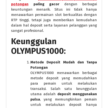
potongan
paling gacor
dengan berbagai
keuntungan menarik. Situs ini tidak hanya
menawarkan permainan slot berkualitas dengan
RTP tinggi, tetapi juga memberikan kemudahan
dalam hal deposit serta layanan pelanggan yang
sangat profesional.
Keunggulan
OLYMPUS1000:
Metode Deposit Mudah dan Tanpa
Potongan
OLYMPUS1000 menawarkan berbagai
metode deposit yang memudahkan
para pemain untuk melakukan
transaksi. Salah satu keunggulan
utama adalah
deposit menggunakan
pulsa
, yang memungkinkan pemain
untuk melakukan deposit hanya