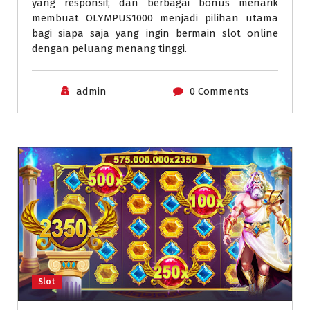
yang responsif, dan berbagai bonus menarik
membuat OLYMPUS1000 menjadi pilihan utama
bagi siapa saja yang ingin bermain slot online
dengan peluang menang tinggi.
admin
0 Comments
Slot