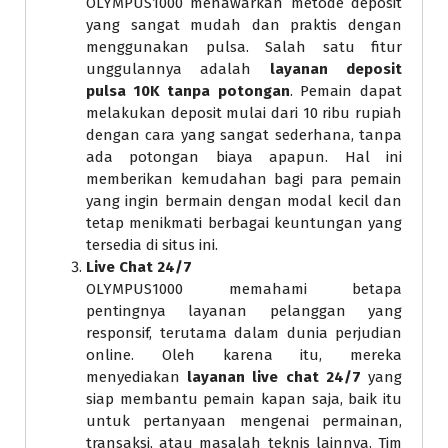
OLYMPUS1000 menawarkan metode deposit
yang sangat mudah dan praktis dengan
menggunakan pulsa. Salah satu fitur
unggulannya adalah
layanan deposit
pulsa 10K tanpa potongan
. Pemain dapat
melakukan deposit mulai dari 10 ribu rupiah
dengan cara yang sangat sederhana, tanpa
ada potongan biaya apapun. Hal ini
memberikan kemudahan bagi para pemain
yang ingin bermain dengan modal kecil dan
tetap menikmati berbagai keuntungan yang
tersedia di situs ini.
Live Chat 24/7
OLYMPUS1000 memahami betapa
pentingnya layanan pelanggan yang
responsif, terutama dalam dunia perjudian
online. Oleh karena itu, mereka
menyediakan
layanan live chat 24/7
yang
siap membantu pemain kapan saja, baik itu
untuk pertanyaan mengenai permainan,
transaksi, atau masalah teknis lainnya. Tim