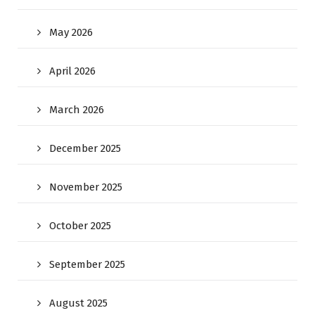
May 2026
April 2026
March 2026
December 2025
November 2025
October 2025
September 2025
August 2025