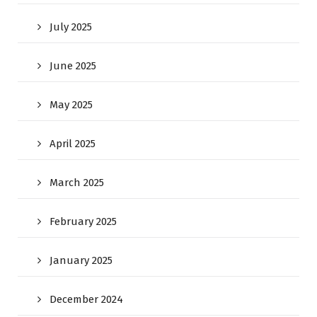
July 2025
June 2025
May 2025
April 2025
March 2025
February 2025
January 2025
December 2024