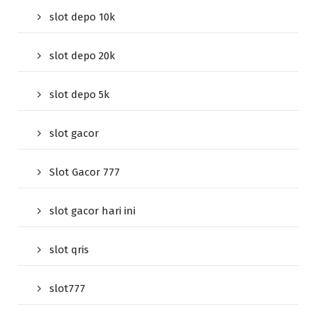
slot depo 10k
slot depo 20k
slot depo 5k
slot gacor
Slot Gacor 777
slot gacor hari ini
slot qris
slot777