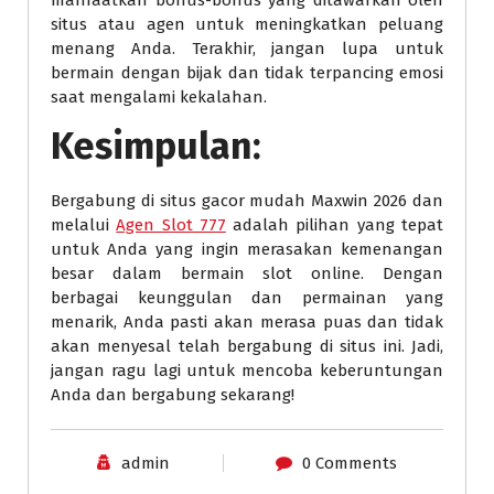
manfaatkan bonus-bonus yang ditawarkan oleh
situs atau agen untuk meningkatkan peluang
menang Anda. Terakhir, jangan lupa untuk
bermain dengan bijak dan tidak terpancing emosi
saat mengalami kekalahan.
Kesimpulan:
Bergabung di situs gacor mudah Maxwin 2026 dan
melalui
Agen Slot 777
adalah pilihan yang tepat
untuk Anda yang ingin merasakan kemenangan
besar dalam bermain slot online. Dengan
berbagai keunggulan dan permainan yang
menarik, Anda pasti akan merasa puas dan tidak
akan menyesal telah bergabung di situs ini. Jadi,
jangan ragu lagi untuk mencoba keberuntungan
Anda dan bergabung sekarang!
admin
0 Comments