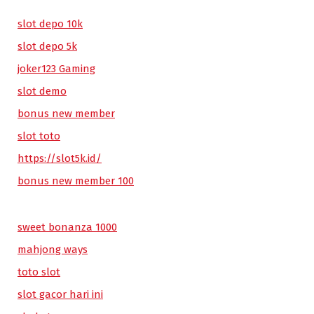
slot depo 10k
slot depo 5k
joker123 Gaming
slot demo
bonus new member
slot toto
https://slot5k.id/
bonus new member 100
sweet bonanza 1000
mahjong ways
toto slot
slot gacor hari ini