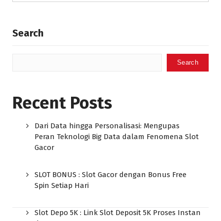
Search
Search
Recent Posts
Dari Data hingga Personalisasi: Mengupas
Peran Teknologi Big Data dalam Fenomena Slot
Gacor
SLOT BONUS : Slot Gacor dengan Bonus Free
Spin Setiap Hari
Slot Depo 5K : Link Slot Deposit 5K Proses Instan