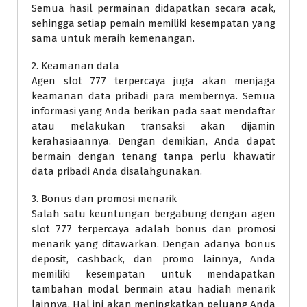
Semua hasil permainan didapatkan secara acak,
sehingga setiap pemain memiliki kesempatan yang
sama untuk meraih kemenangan.
2. Keamanan data
Agen slot 777 terpercaya juga akan menjaga
keamanan data pribadi para membernya. Semua
informasi yang Anda berikan pada saat mendaftar
atau melakukan transaksi akan dijamin
kerahasiaannya. Dengan demikian, Anda dapat
bermain dengan tenang tanpa perlu khawatir
data pribadi Anda disalahgunakan.
3. Bonus dan promosi menarik
Salah satu keuntungan bergabung dengan agen
slot 777 terpercaya adalah bonus dan promosi
menarik yang ditawarkan. Dengan adanya bonus
deposit, cashback, dan promo lainnya, Anda
memiliki kesempatan untuk mendapatkan
tambahan modal bermain atau hadiah menarik
lainnya. Hal ini akan meningkatkan peluang Anda