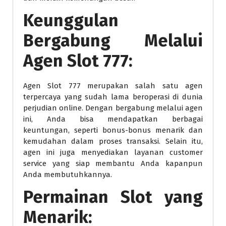
Keunggulan
Bergabung Melalui
Agen Slot 777:
Agen Slot 777 merupakan salah satu agen
terpercaya yang sudah lama beroperasi di dunia
perjudian online. Dengan bergabung melalui agen
ini, Anda bisa mendapatkan berbagai
keuntungan, seperti bonus-bonus menarik dan
kemudahan dalam proses transaksi. Selain itu,
agen ini juga menyediakan layanan customer
service yang siap membantu Anda kapanpun
Anda membutuhkannya.
Permainan Slot yang
Menarik: