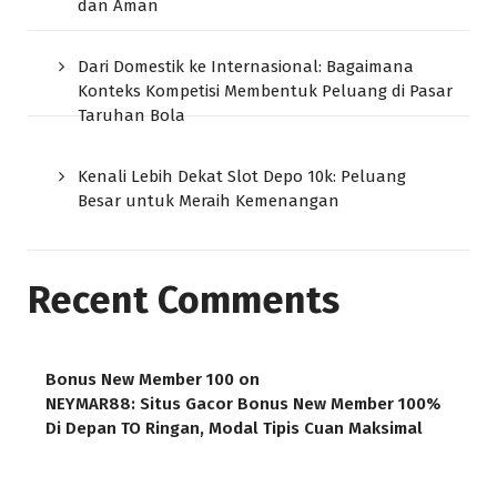
dan Aman
Dari Domestik ke Internasional: Bagaimana
Konteks Kompetisi Membentuk Peluang di Pasar
Taruhan Bola
Kenali Lebih Dekat Slot Depo 10k: Peluang
Besar untuk Meraih Kemenangan
Recent Comments
Bonus New Member 100
on
NEYMAR88: Situs Gacor Bonus New Member 100%
Di Depan TO Ringan, Modal Tipis Cuan Maksimal