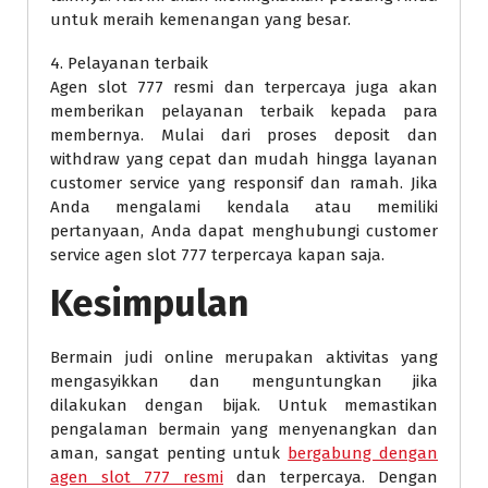
untuk meraih kemenangan yang besar.
4. Pelayanan terbaik
Agen slot 777 resmi dan terpercaya juga akan
memberikan pelayanan terbaik kepada para
membernya. Mulai dari proses deposit dan
withdraw yang cepat dan mudah hingga layanan
customer service yang responsif dan ramah. Jika
Anda mengalami kendala atau memiliki
pertanyaan, Anda dapat menghubungi customer
service agen slot 777 terpercaya kapan saja.
Kesimpulan
Bermain judi online merupakan aktivitas yang
mengasyikkan dan menguntungkan jika
dilakukan dengan bijak. Untuk memastikan
pengalaman bermain yang menyenangkan dan
aman, sangat penting untuk
bergabung dengan
agen slot 777 resmi
dan terpercaya. Dengan