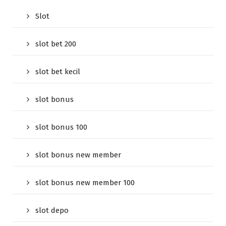
Slot
slot bet 200
slot bet kecil
slot bonus
slot bonus 100
slot bonus new member
slot bonus new member 100
slot depo