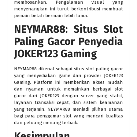
membosankan. Pengalaman visual yang
menyenangkan ini turut berkontribusi membuat
pemain betah bermain lebih lama.
NEYMAR88: Situs Slot
Paling Gacor Penyedia
JOKER123 Gaming
NEYMAR88 dikenal sebagai situs slot paling gacor
yang menyediakan game dari provider JOKER123
Gaming. Platform ini memberikan akses mudah
dan nyaman untuk memainkan berbagai slot
gacor dari JOKER123 dengan server yang stabil,
layanan transaksi cepat, dan sistem keamanan
yang terjamin. NEYMAR88 menjadi pilihan utama
bagi para penggemar slot yang mencari kualitas
dan peluang menang terbaik.
Kesimpulan