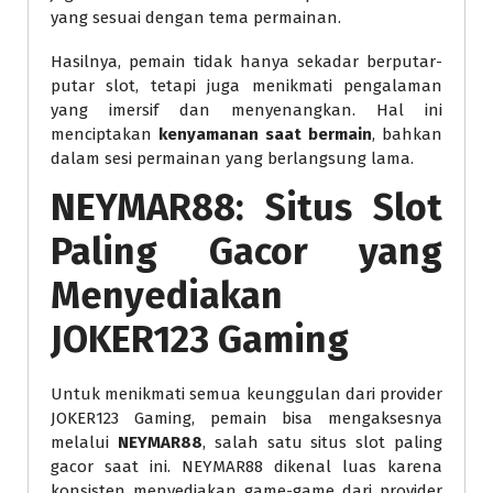
yang sesuai dengan tema permainan.
Hasilnya, pemain tidak hanya sekadar berputar-
putar slot, tetapi juga menikmati pengalaman
yang imersif dan menyenangkan. Hal ini
menciptakan
kenyamanan saat bermain
, bahkan
dalam sesi permainan yang berlangsung lama.
NEYMAR88: Situs Slot
Paling Gacor yang
Menyediakan
JOKER123 Gaming
Untuk menikmati semua keunggulan dari provider
JOKER123 Gaming, pemain bisa mengaksesnya
melalui
NEYMAR88
, salah satu situs slot paling
gacor saat ini. NEYMAR88 dikenal luas karena
konsisten menyediakan game-game dari provider