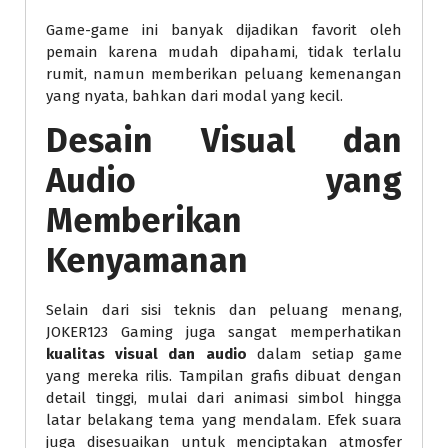
Game-game ini banyak dijadikan favorit oleh
pemain karena mudah dipahami, tidak terlalu
rumit, namun memberikan peluang kemenangan
yang nyata, bahkan dari modal yang kecil.
Desain Visual dan
Audio yang
Memberikan
Kenyamanan
Selain dari sisi teknis dan peluang menang,
JOKER123 Gaming juga sangat memperhatikan
kualitas visual dan audio
dalam setiap game
yang mereka rilis. Tampilan grafis dibuat dengan
detail tinggi, mulai dari animasi simbol hingga
latar belakang tema yang mendalam. Efek suara
juga disesuaikan untuk menciptakan atmosfer