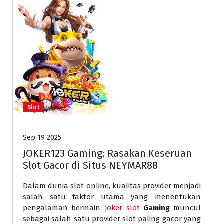
Slot
Sep 19 2025
JOKER123 Gaming: Rasakan Keseruan
Slot Gacor di Situs NEYMAR88
Dalam dunia slot online, kualitas provider menjadi
salah satu faktor utama yang menentukan
pengalaman bermain.
joker slot
Gaming
muncul
sebagai salah satu provider slot paling gacor yang