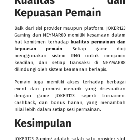
Kualitas dan
Kepuasan Pemain
Baik dari sisi provider maupun platform, JOKER123
Gaming dan NEYMAR88 memiliki kesamaan dalam
hal komitmen terhadap
kualitas permainan dan
kepuasan pemain
. Setiap game diuji
menggunakan sistem RNG untuk menjamin
keadilan, dan setiap transaksi di NEYMAR88
dilindungi oleh sistem keamanan berlapis.
Pemain juga memiliki akses terhadap berbagai
event dan promosi menarik yang disesuaikan
dengan game JOKER123, seperti turnamen,
cashback, dan bonus harian, yang menambah
nilai lebih dalam setiap sesi permainan.
Kesimpulan
JOKER123 Gaming adalah salah satu provider slot