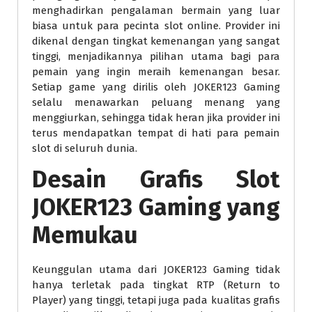
menghadirkan pengalaman bermain yang luar
biasa untuk para pecinta slot online. Provider ini
dikenal dengan tingkat kemenangan yang sangat
tinggi, menjadikannya pilihan utama bagi para
pemain yang ingin meraih kemenangan besar.
Setiap game yang dirilis oleh JOKER123 Gaming
selalu menawarkan peluang menang yang
menggiurkan, sehingga tidak heran jika provider ini
terus mendapatkan tempat di hati para pemain
slot di seluruh dunia.
Desain Grafis Slot
JOKER123 Gaming yang
Memukau
Keunggulan utama dari JOKER123 Gaming tidak
hanya terletak pada tingkat RTP (Return to
Player) yang tinggi, tetapi juga pada kualitas grafis