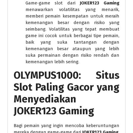
Game-game slot dari
JOKER123 Gaming
menawarkan volatilitas yang menarik,
memberi pemain kesempatan untuk meraih
kemenangan besar dengan risiko yang
seimbang. Volatilitas yang tepat membuat
game ini cocok untuk berbagai tipe pemain,
baik yang suka tantangan dengan
kemenangan besar ataupun yang lebih
suka permainan dengan risiko rendah dan
kemenangan lebih sering.
OLYMPUS1000: Situs
Slot Paling Gacor yang
Menyediakan
JOKER123 Gaming
Bagi pemain yang ingin mencoba keberuntungan
mereka dengan game-game dari
JOKER123 Gaming
,