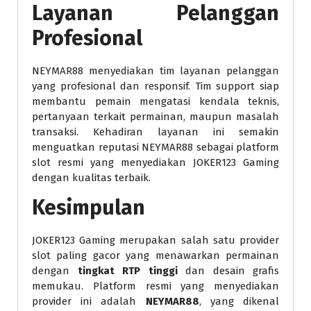
Layanan Pelanggan
Profesional
NEYMAR88 menyediakan tim layanan pelanggan
yang profesional dan responsif. Tim support siap
membantu pemain mengatasi kendala teknis,
pertanyaan terkait permainan, maupun masalah
transaksi. Kehadiran layanan ini semakin
menguatkan reputasi NEYMAR88 sebagai platform
slot resmi yang menyediakan JOKER123 Gaming
dengan kualitas terbaik.
Kesimpulan
JOKER123 Gaming merupakan salah satu provider
slot paling gacor yang menawarkan permainan
dengan
tingkat RTP tinggi
dan desain grafis
memukau. Platform resmi yang menyediakan
provider ini adalah
NEYMAR88
, yang dikenal