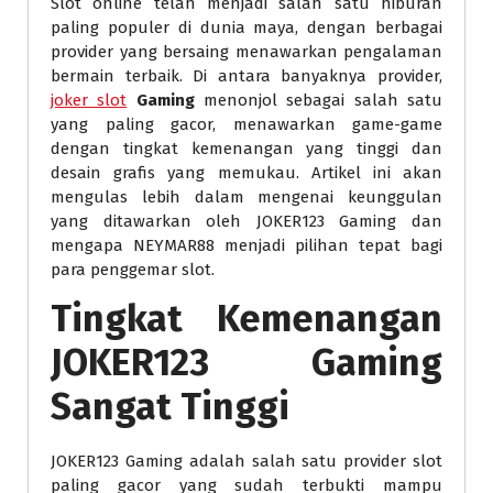
Slot online telah menjadi salah satu hiburan
paling populer di dunia maya, dengan berbagai
provider yang bersaing menawarkan pengalaman
bermain terbaik. Di antara banyaknya provider,
joker slot
Gaming
menonjol sebagai salah satu
yang paling gacor, menawarkan game-game
dengan tingkat kemenangan yang tinggi dan
desain grafis yang memukau. Artikel ini akan
mengulas lebih dalam mengenai keunggulan
yang ditawarkan oleh JOKER123 Gaming dan
mengapa NEYMAR88 menjadi pilihan tepat bagi
para penggemar slot.
Tingkat Kemenangan
JOKER123 Gaming
Sangat Tinggi
JOKER123 Gaming adalah salah satu provider slot
paling gacor yang sudah terbukti mampu