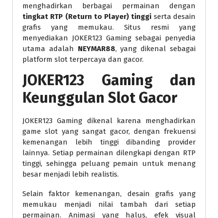
menghadirkan berbagai permainan dengan
tingkat RTP (Return to Player) tinggi
serta desain
grafis yang memukau. Situs resmi yang
menyediakan JOKER123 Gaming sebagai penyedia
utama adalah
NEYMAR88
, yang dikenal sebagai
platform slot terpercaya dan gacor.
JOKER123 Gaming dan
Keunggulan Slot Gacor
JOKER123 Gaming dikenal karena menghadirkan
game slot yang sangat gacor, dengan frekuensi
kemenangan lebih tinggi dibanding provider
lainnya. Setiap permainan dilengkapi dengan RTP
tinggi, sehingga peluang pemain untuk menang
besar menjadi lebih realistis.
Selain faktor kemenangan, desain grafis yang
memukau menjadi nilai tambah dari setiap
permainan. Animasi yang halus, efek visual