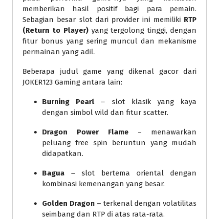
memberikan hasil positif bagi para pemain.
Sebagian besar slot dari provider ini memiliki
RTP
(Return to Player)
yang tergolong tinggi, dengan
fitur bonus yang sering muncul dan mekanisme
permainan yang adil.
Beberapa judul game yang dikenal gacor dari
JOKER123 Gaming antara lain:
Burning Pearl
– slot klasik yang kaya
dengan simbol wild dan fitur scatter.
Dragon Power Flame
– menawarkan
peluang free spin beruntun yang mudah
didapatkan.
Bagua
– slot bertema oriental dengan
kombinasi kemenangan yang besar.
Golden Dragon
– terkenal dengan volatilitas
seimbang dan RTP di atas rata-rata.