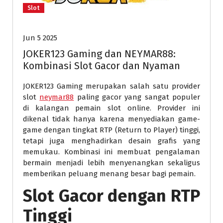
Slot
Jun 5 2025
JOKER123 Gaming dan NEYMAR88:
Kombinasi Slot Gacor dan Nyaman
JOKER123 Gaming merupakan salah satu provider
slot
neymar88
paling gacor yang sangat populer
di kalangan pemain slot online. Provider ini
dikenal tidak hanya karena menyediakan game-
game dengan tingkat RTP (Return to Player) tinggi,
tetapi juga menghadirkan desain grafis yang
memukau. Kombinasi ini membuat pengalaman
bermain menjadi lebih menyenangkan sekaligus
memberikan peluang menang besar bagi pemain.
Slot Gacor dengan RTP
Tinggi