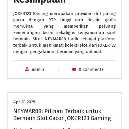
JOKER123 Gaming merupakan provider slot paling
gacor dengan RTP tinggi dan desain grafis
memukau yang memberikan peluang
kemenangan besar sekaligus kenyamanan saat
bermain. Situs NEYMAR88 hadir sebagai platform
terbaik untuk menikmati koleksi slot dari JOKER123
dengan pengalaman bermain yang optimal.
admin
0 Comments
Slot
Apr 28 2025
NEYMAR88: Pilihan Terbaik untuk
Bermain Slot Gacor JOKER123 Gaming