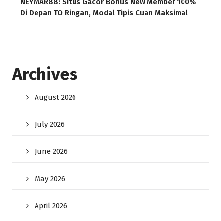
NEYMAR88: Situs Gacor Bonus New Member 100%
Di Depan TO Ringan, Modal Tipis Cuan Maksimal
Archives
August 2026
July 2026
June 2026
May 2026
April 2026