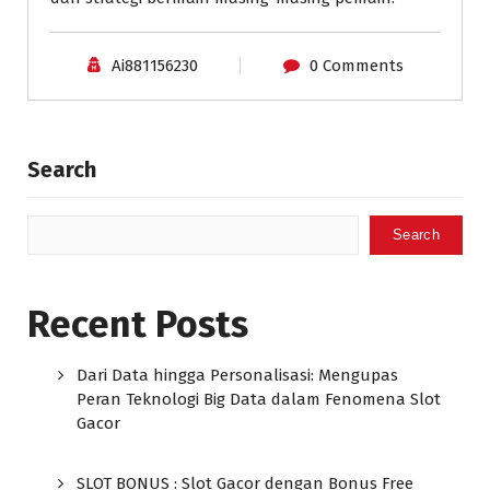
Ai881156230
0 Comments
Search
Search
Recent Posts
Dari Data hingga Personalisasi: Mengupas
Peran Teknologi Big Data dalam Fenomena Slot
Gacor
SLOT BONUS : Slot Gacor dengan Bonus Free