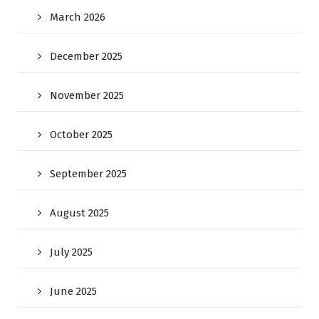
March 2026
December 2025
November 2025
October 2025
September 2025
August 2025
July 2025
June 2025