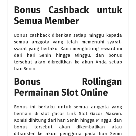
Bonus Cashback untuk
Semua Member
Bonus cashback diberikan setiap minggu kepada
semua anggota yang telah memenuhi syarat-
syarat yang berlaku. Kami menghitung reward ini
dari hari Senin hingga Minggu, dan bonus
tersebut akan dikreditkan ke akun Anda setiap
hari Senin.
Bonus Rollingan
Permainan Slot Online
Bonus ini berlaku untuk semua anggota yang
bermain di slot gacor Link Slot Gacor Maxwin.
Komisi dihitung dari hari Senin hingga Minggu, dan
bonus tersebut akan dikembalikan atau
ditransfer ke akun pengguna pada hari Senin