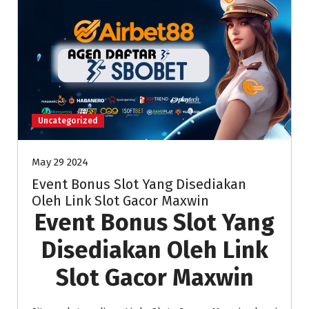
Uncategorized
May 29 2024
Event Bonus Slot Yang Disediakan
Oleh Link Slot Gacor Maxwin
Event Bonus Slot Yang
Disediakan Oleh Link
Slot Gacor Maxwin