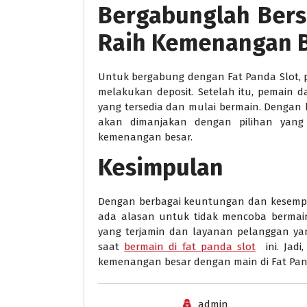
Bergabunglah Bers
Raih Kemenangan 
Untuk bergabung dengan Fat Panda Slot, 
melakukan deposit. Setelah itu, pemain d
yang tersedia dan mulai bermain. Dengan 
akan dimanjakan dengan pilihan yan
kemenangan besar.
Kesimpulan
Dengan berbagai keuntungan dan kesemp
ada alasan untuk tidak mencoba bermain
yang terjamin dan layanan pelanggan y
saat
bermain di fat panda slot
ini. Jadi
kemenangan besar dengan main di Fat Pand
admin