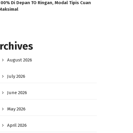
100% Di Depan TO Ringan, Modal Tipis Cuan
Maksimal
rchives
August 2026
July 2026
June 2026
May 2026
April 2026