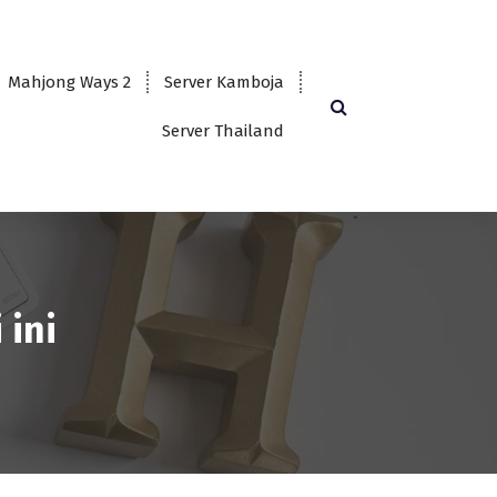
Mahjong Ways 2
Server Kamboja
Server Thailand
 ini