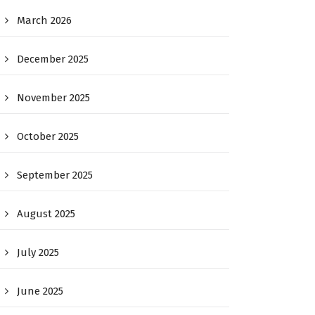
March 2026
December 2025
November 2025
October 2025
September 2025
August 2025
July 2025
June 2025