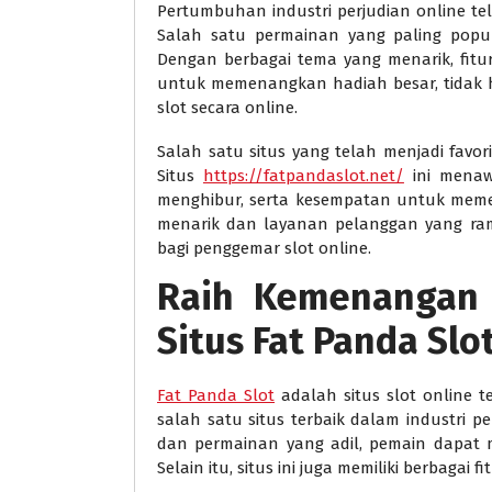
Pertumbuhan industri perjudian online te
Salah satu permainan yang paling popul
Dengan berbagai tema yang menarik, fit
untuk memenangkan hadiah besar, tidak 
slot secara online.
Salah satu situs yang telah menjadi favor
Situs
https://fatpandaslot.net/
ini menaw
menghibur, serta kesempatan untuk meme
menarik dan layanan pelanggan yang ram
bagi penggemar slot online.
Raih Kemenangan 
Situs Fat Panda Slo
Fat Panda Slot
adalah situs slot online 
salah satu situs terbaik dalam industri 
dan permainan yang adil, pemain dapat 
Selain itu, situs ini juga memiliki berbagai 