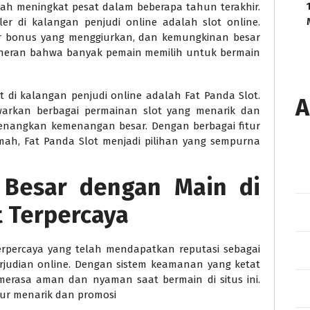
lah meningkat pesat dalam beberapa tahun terakhir.
er di kalangan penjudi online adalah slot online.
ur bonus yang menggiurkan, dan kemungkinan besar
heran bahwa banyak pemain memilih untuk bermain
it di kalangan penjudi online adalah Fat Panda Slot.
A
arkan berbagai permainan slot yang menarik dan
nangkan kemenangan besar. Dengan berbagai fitur
ah, Fat Panda Slot menjadi pilihan yang sempurna
Besar dengan Main di
t Terpercaya
terpercaya yang telah mendapatkan reputasi sebagai
perjudian online. Dengan sistem keamanan yang ketat
merasa aman dan nyaman saat bermain di situs ini.
fitur menarik dan promosi