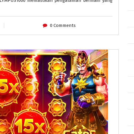
 OLYMPUS1000 memastikan pengalaman bermain yang
0 Comments