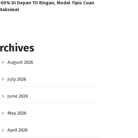
100% Di Depan TO Ringan, Modal Tipis Cuan
Maksimal
rchives
August 2026
July 2026
June 2026
May 2026
April 2026