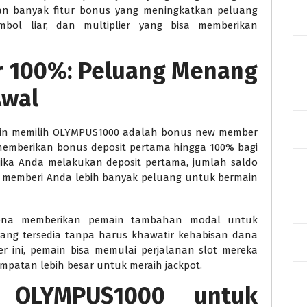
akan banyak fitur bonus yang meningkatkan peluang
imbol liar, dan multiplier yang bisa memberikan
 100%: Peluang Menang
Awal
in memilih OLYMPUS1000 adalah bonus new member
emberikan bonus deposit pertama hingga 100% bagi
 jika Anda melakukan deposit pertama, jumlah saldo
, memberi Anda lebih banyak peluang untuk bermain
rena memberikan pemain tambahan modal untuk
yang tersedia tanpa harus khawatir kehabisan dana
ini, pemain bisa memulai perjalanan slot mereka
empatan lebih besar untuk meraih jackpot.
 OLYMPUS1000 untuk