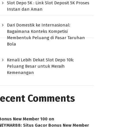
Slot Depo 5K : Link Slot Deposit 5K Proses
Instan dan Aman
Dari Domestik ke Internasional:
Bagaimana Konteks Kompetisi
Membentuk Peluang di Pasar Taruhan
Bola
Kenali Lebih Dekat Slot Depo 10k:
Peluang Besar untuk Meraih
Kemenangan
ecent Comments
Bonus New Member 100
on
NEYMAR88: Situs Gacor Bonus New Member