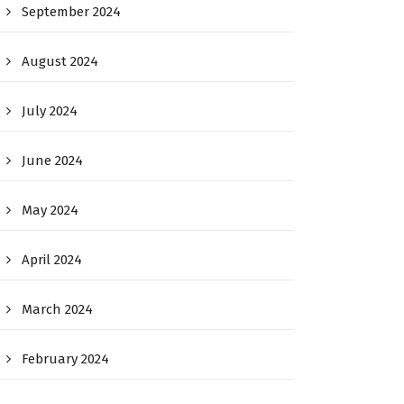
September 2024
August 2024
July 2024
June 2024
May 2024
April 2024
March 2024
February 2024