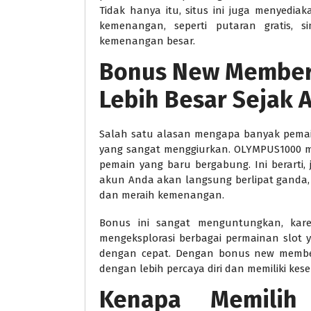
Tidak hanya itu, situs ini juga menyedi
kemenangan, seperti putaran gratis, s
kemenangan besar.
Bonus New Member
Lebih Besar Sejak 
Salah satu alasan mengapa banyak pema
yang sangat menggiurkan. OLYMPUS1000 m
pemain yang baru bergabung. Ini berarti,
akun Anda akan langsung berlipat ganda
dan meraih kemenangan.
Bonus ini sangat menguntungkan, ka
mengeksplorasi berbagai permainan slot 
dengan cepat. Dengan bonus new member 
dengan lebih percaya diri dan memiliki kes
Kenapa Memilih