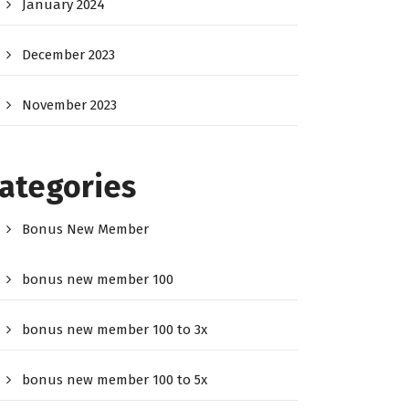
January 2024
December 2023
November 2023
ategories
Bonus New Member
bonus new member 100
bonus new member 100 to 3x
bonus new member 100 to 5x