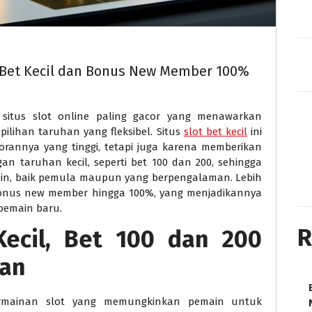
Bet Kecil dan Bonus New Member 100%
situs slot online paling gacor yang menawarkan
ilihan taruhan yang fleksibel. Situs
slot bet kecil
ini
orannya yang tinggi, tetapi juga karena memberikan
n taruhan kecil, seperti bet 100 dan 200, sehingga
ain, baik pemula maupun yang berpengalaman. Lebih
onus new member hingga 100%, yang menjadikannya
pemain baru.
R
ecil, Bet 100 dan 200
an
rmainan slot yang memungkinkan pemain untuk